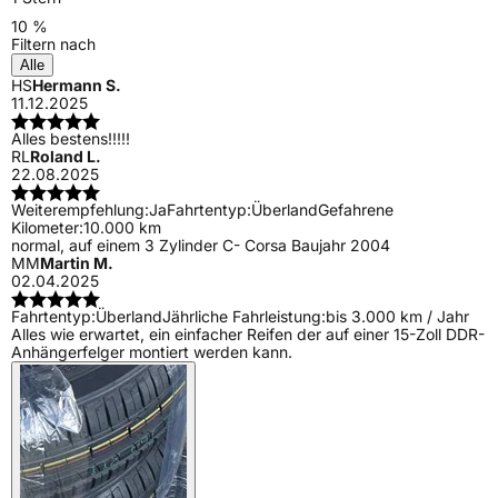
10 %
Filtern nach
Alle
HS
Hermann S.
11.12.2025
Alles bestens!!!!!
RL
Roland L.
22.08.2025
Weiterempfehlung:
Ja
Fahrtentyp:
Überland
Gefahrene
Kilometer:
10.000 km
normal, auf einem 3 Zylinder C- Corsa Baujahr 2004
MM
Martin M.
02.04.2025
Fahrtentyp:
Überland
Jährliche Fahrleistung:
bis 3.000 km / Jahr
Alles wie erwartet, ein einfacher Reifen der auf einer 15-Zoll DDR-
Anhängerfelger montiert werden kann.