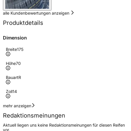
alle Kundenbewertungen anzeigen
Produktdetails
Dimension
Breite
175
Höhe
70
Bauart
R
Zoll
14
Geschwindigkeitsindex
T
mehr anzeigen
Redaktionsmeinungen
Höchstgeschwindigkeit
190 km/h
Aktuell liegen uns keine Redaktionsmeinungen für diesen Reifen
Lastindex
84
vor.