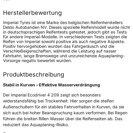
Höchstlast
500 kg
Herstellerbewertung
Imperial Tyres ist eine Marke des belgischen Reifenherstellers
Generelle Merkmale
Deldo Autobanden NV. Dieses spezielle Reifenmodell wurde nicht
in deutschsprachigen Reifentests getestet, jedoch gibt es Tests
Fahrzeugtyp
PKW
für andere Imperial-Modelle. In verschiedenen Tests zeigten die
Reifen von Imperial sowohl positive als auch negative Aspekte.
Verwendung
Sommerreifen
Positiv hervorgehoben wurden das Fahrgeräusch und die
Verschleißeigenschaften, während die Leistung auf nasser
Modellname
EcoDriver 4
Fahrbahn, lange Bremswege und unzureichende Aquaplaning-
Vorsorge negativ bewertet wurden.
Fahrzeugart
PKW & SUV
Produktbeschreibung
Weitere Eigenschaften
Stabil in Kurven – Effektive Wasserverdrängung
Schlauchtyp
TL
Der Imperial Ecodriver 4 209 zeigt sich besonders
widerstandsfähig bei Trockenheit. Hier sorgen die steifen
Zustand
Neureifen
Außenschultern für ein stabiles Fahrverhalten in Kurven, da sie
sich auch bei hoher Beanspruchung kaum verformen. Bei Regen
führen die breiten Rillen Wasser über die Reifenseiten ab. Das
EU Label
reduziert das Aquaplaning-Risiko.