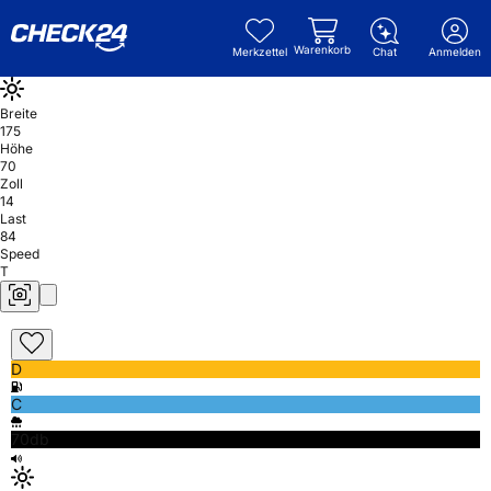
Warenkorb
Merkzettel
Chat
Anmelden
Breite
175
Höhe
70
Zoll
14
Last
84
Speed
T
D
C
70db