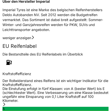
Über den Hersteller Imperial
Effizienz
D
Imperial Tyres ist eine Marke des belgischen Reifenherstellers
Nasshaftung
C
Deldo Autobanden NV. Seit 2012 werden die Budgetreifen
vermarktet. Das Sortiment ist dabei breit aufgestellt: Sommer-
Winter- und Ganzjahresreifen werden für PKW, SUVs und
Rollgeräusch (Klasse)
B
Leichttransporter angeboten.
Rollgeräusch (dB)
70
weniger anzeigen
Fahrzeugklasse
C1
EU Reifenlabel
Die Bestandteile des EU Reifenlabels im Überblick
3PMSF / Schneeflockensymbol / Alpine-Symbol
Nein
Eisgrip
Nein
Kraftstoffeffizienz
EPREL ID
517453
Der Rollwiderstand eines Reifens ist ein wichtiger Indikator für die
Kraftstoffeffizienz.
Allgemeine Produktsicherheit (GPSR)
Die Einstufung erfolgt in fünf Klassen: von A (bester Wert) bis E
(schlechtester Wert). Eine Verbesserung um eine Klasse bedeutet
Herstellerkontakt
Deldo Autobanden NV, Essensteenweg 113
ungefähr eine Einsparung von 0,1 Liter Kraftstoff auf 100
2930 Brasschaat, compliance@deldo.com
Kilometer.
A