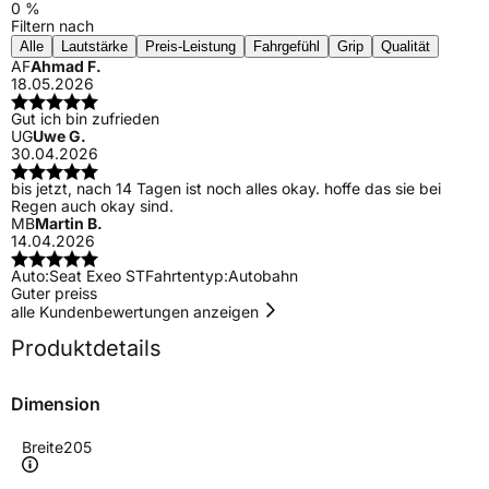
0 %
Filtern nach
Alle
Lautstärke
Preis-Leistung
Fahrgefühl
Grip
Qualität
AF
Ahmad F.
18.05.2026
Gut ich bin zufrieden
UG
Uwe G.
30.04.2026
bis jetzt, nach 14 Tagen ist noch alles okay. hoffe das sie bei
Regen auch okay sind.
MB
Martin B.
14.04.2026
Auto:
Seat Exeo ST
Fahrtentyp:
Autobahn
Guter preiss
alle Kundenbewertungen anzeigen
Produktdetails
Dimension
Breite
205