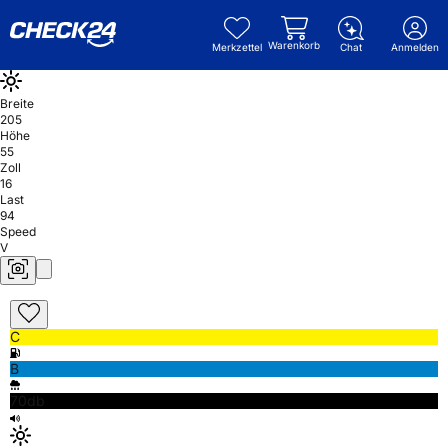
Warenkorb
Merkzettel
Chat
Anmelden
Breite
205
Höhe
55
Zoll
16
Last
94
Speed
V
C
B
70db