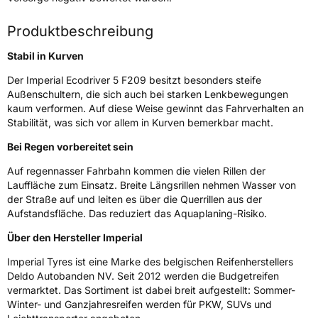
Fahrzeugart
PKW & SUV
Produktbeschreibung
Weitere Eigenschaften
Stabil in Kurven
Schlauchtyp
TL
Der Imperial Ecodriver 5 F209 besitzt besonders steife
Außenschultern, die sich auch bei starken Lenkbewegungen
Zustand
Neureifen
kaum verformen. Auf diese Weise gewinnt das Fahrverhalten an
Stabilität, was sich vor allem in Kurven bemerkbar macht.
Verstärkt
XL
Bei Regen vorbereitet sein
Auf regennasser Fahrbahn kommen die vielen Rillen der
EU Label
Lauffläche zum Einsatz. Breite Längsrillen nehmen Wasser von
der Straße auf und leiten es über die Querrillen aus der
Effizienz
C
Aufstandsfläche. Das reduziert das Aquaplaning-Risiko.
Über den Hersteller Imperial
Nasshaftung
B
Imperial Tyres ist eine Marke des belgischen Reifenherstellers
Deldo Autobanden NV. Seit 2012 werden die Budgetreifen
Rollgeräusch (Klasse)
B
vermarktet. Das Sortiment ist dabei breit aufgestellt: Sommer-
Winter- und Ganzjahresreifen werden für PKW, SUVs und
Rollgeräusch (dB)
70