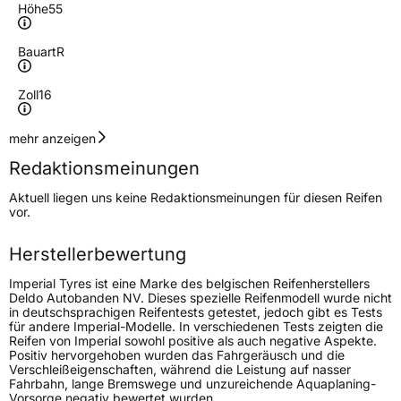
Höhe
55
Bauart
R
Zoll
16
Geschwindigkeitsindex
V
mehr anzeigen
Redaktionsmeinungen
Höchstgeschwindigkeit
240 km/h
Aktuell liegen uns keine Redaktionsmeinungen für diesen Reifen
Lastindex
94
vor.
Höchstlast
670 kg
Herstellerbewertung
Imperial Tyres ist eine Marke des belgischen Reifenherstellers
Generelle Merkmale
Deldo Autobanden NV. Dieses spezielle Reifenmodell wurde nicht
in deutschsprachigen Reifentests getestet, jedoch gibt es Tests
Fahrzeugtyp
PKW
für andere Imperial-Modelle. In verschiedenen Tests zeigten die
Reifen von Imperial sowohl positive als auch negative Aspekte.
Verwendung
Sommerreifen
Positiv hervorgehoben wurden das Fahrgeräusch und die
Verschleißeigenschaften, während die Leistung auf nasser
Modellname
Ecodriver 5 F209
Fahrbahn, lange Bremswege und unzureichende Aquaplaning-
Vorsorge negativ bewertet wurden.