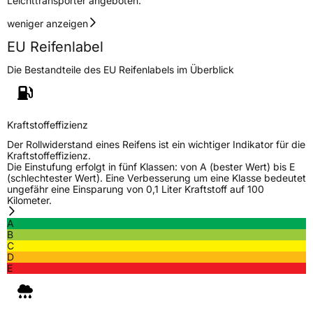
Leichttransporter angeboten.
Fahrzeugklasse
C1
weniger anzeigen
EU Reifenlabel
3PMSF / Schneeflockensymbol / Alpine-Symbol
Nein
Die Bestandteile des EU Reifenlabels im Überblick
Eisgrip
Nein
EPREL ID
517437
Kraftstoffeffizienz
Allgemeine Produktsicherheit (GPSR)
Der Rollwiderstand eines Reifens ist ein wichtiger Indikator für die
Kraftstoffeffizienz.
Herstellerkontakt
Deldo Autobanden NV, Essensteenweg 113
Die Einstufung erfolgt in fünf Klassen: von A (bester Wert) bis E
2930 Brasschaat, compliance@deldo.com
(schlechtester Wert). Eine Verbesserung um eine Klasse bedeutet
ungefähr eine Einsparung von 0,1 Liter Kraftstoff auf 100
Kilometer.
A
B
C
D
E