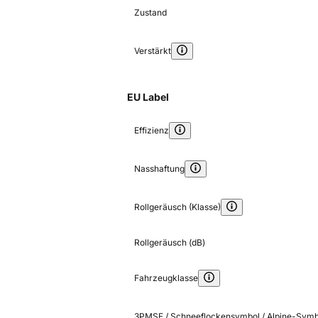
Zustand
Verstärkt
EU Label
Effizienz
Nasshaftung
Rollgeräusch (Klasse)
Rollgeräusch (dB)
Fahrzeugklasse
3PMSF / Schneeflockensymbol / Alpine-Symb