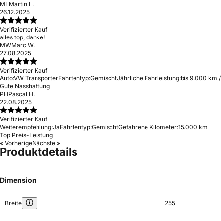
ML
Martin L.
26.12.2025
Verifizierter Kauf
alles top, danke!
MW
Marc W.
27.08.2025
Verifizierter Kauf
Auto:
VW Transporter
Fahrtentyp:
Gemischt
Jährliche Fahrleistung:
bis 9.000 km /
Gute Nasshaftung
PH
Pascal H.
22.08.2025
Verifizierter Kauf
Weiterempfehlung:
Ja
Fahrtentyp:
Gemischt
Gefahrene Kilometer:
15.000 km
Top Preis-Leistung
« Vorherige
Nächste »
Produktdetails
Dimension
Breite
255