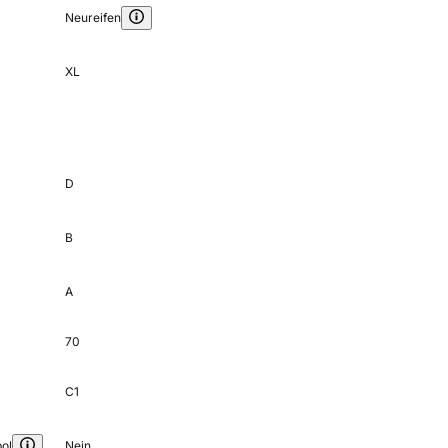
Neureifen
XL
D
B
A
70
C1
ol
Nein