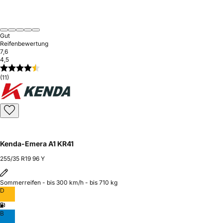
Gut
Reifenbewertung
7,6
4,5
(11)
Kenda-Emera A1 KR41
255/35 R19 96 Y
Sommerreifen - bis 300 km/h - bis 710 kg
D
B