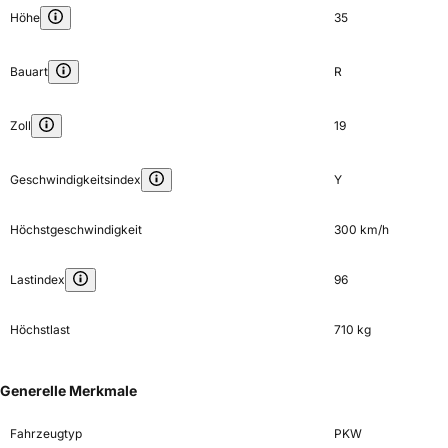
Höhe
35
Bauart
R
Zoll
19
Geschwindigkeitsindex
Y
Höchstgeschwindigkeit
300 km/h
Lastindex
96
Höchstlast
710 kg
Generelle Merkmale
Fahrzeugtyp
PKW