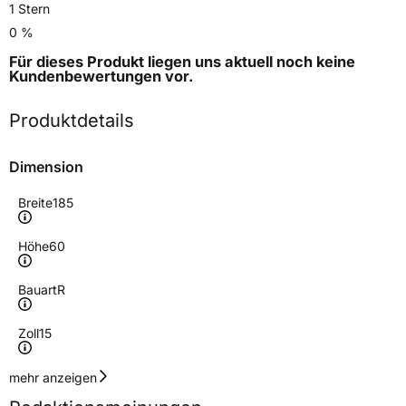
1 Stern
0 %
Für dieses Produkt liegen uns aktuell noch keine
Kundenbewertungen
vor.
Produktdetails
Dimension
Breite
185
Höhe
60
Bauart
R
Zoll
15
Geschwindigkeitsindex
H
mehr anzeigen