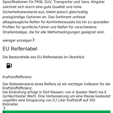
Spezifikationen für PKW, SUV, Transporter und Vans. Kingstar
Verstärkt
XL
zeichnet sich durch eine gute Qualität und hohe
Sicherheitsstandards aus, bietet jedoch gleichzeitig
preisgünstige Optionen an. Das Sortiment umfasst
EU Label
alltagstaugliche Reifen für Komfortbewusste bis hin zu speziellen
Profilen für sportliche Fahrer und Reifen für verschiedene
Effizienz
D
Straßenbeläge, die für alle Wetterbedingungen geeignet sind.
Nasshaftung
C
weniger anzeigen
EU Reifenlabel
Rollgeräusch (Klasse)
B
Die Bestandteile des EU Reifenlabels im Überblick
Rollgeräusch (dB)
70
Fahrzeugklasse
C1
Kraftstoffeffizienz
Der Rollwiderstand eines Reifens ist ein wichtiger Indikator für die
3PMSF / Schneeflockensymbol / Alpine-Symbol
Nein
Kraftstoffeffizienz.
Die Einstufung erfolgt in fünf Klassen: von A (bester Wert) bis E
(schlechtester Wert). Eine Verbesserung um eine Klasse bedeutet
EPREL ID
497562
ungefähr eine Einsparung von 0,1 Liter Kraftstoff auf 100
Kilometer.
Allgemeine Produktsicherheit (GPSR)
A