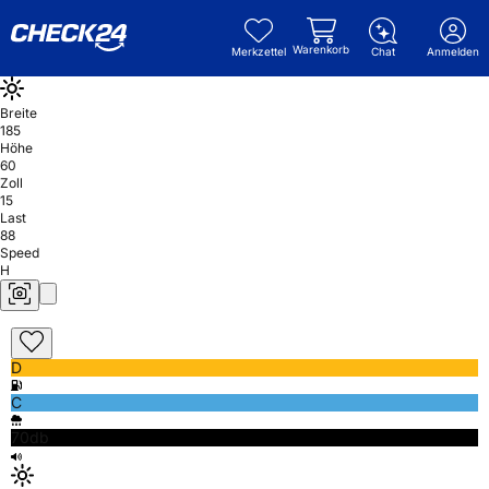
Warenkorb
Merkzettel
Chat
Anmelden
Breite
185
Höhe
60
Zoll
15
Last
88
Speed
H
D
C
70db