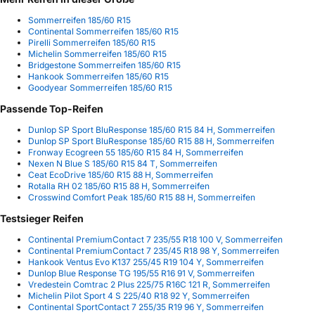
Sommerreifen 185/60 R15
Continental Sommerreifen 185/60 R15
Pirelli Sommerreifen 185/60 R15
Michelin Sommerreifen 185/60 R15
Bridgestone Sommerreifen 185/60 R15
Hankook Sommerreifen 185/60 R15
Goodyear Sommerreifen 185/60 R15
Passende Top-Reifen
Dunlop SP Sport BluResponse 185/60 R15 84 H, Sommerreifen
Dunlop SP Sport BluResponse 185/60 R15 88 H, Sommerreifen
Fronway Ecogreen 55 185/60 R15 84 H, Sommerreifen
Nexen N Blue S 185/60 R15 84 T, Sommerreifen
Ceat EcoDrive 185/60 R15 88 H, Sommerreifen
Rotalla RH 02 185/60 R15 88 H, Sommerreifen
Crosswind Comfort Peak 185/60 R15 88 H, Sommerreifen
Testsieger Reifen
Continental PremiumContact 7 235/55 R18 100 V, Sommerreifen
Continental PremiumContact 7 235/45 R18 98 Y, Sommerreifen
Hankook Ventus Evo K137 255/45 R19 104 Y, Sommerreifen
Dunlop Blue Response TG 195/55 R16 91 V, Sommerreifen
Vredestein Comtrac 2 Plus 225/75 R16C 121 R, Sommerreifen
Michelin Pilot Sport 4 S 225/40 R18 92 Y, Sommerreifen
Continental SportContact 7 255/35 R19 96 Y, Sommerreifen