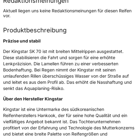
Redaktionsmeinungen
Höchstgeschwindigkeit
210 km/h
Aktuell liegen uns keine Redaktionsmeinungen für diesen Reifen
Lastindex
88
vor.
Höchstlast
560 kg
Produktbeschreibung
Präzise und stabil
Generelle Merkmale
Der Kingstar SK 70 ist mit breiten Mittelrippen ausgestattet.
Fahrzeugtyp
PKW
Diese stabilisieren die Fahrt und sorgen für eine erhöhte
Verwendung
Sommerreifen
Lenkpräzision. Die Lamellen führen zu einer verbesserten
Bodenhaftung. Bei Regen nimmt der Kingstar mit seinen
Modellname
Road Fit SK70
umlaufenden Rillen überschüssiges Wasser von der Straße auf
Fahrzeugart
PKW & SUV
und leitet es aus dem Profil ab. Das erhöht die Nasshaftung und
senkt das Aquaplaning-Risiko.
Über den Hersteller Kingstar
Weitere Eigenschaften
Kingstar ist eine Untermarke des südkoreanischen
Schlauchtyp
TL
Reifenherstellers Hankook, der für seine hohe Qualität und ein
vielfältiges Angebot bekannt ist. Das Tochterunternehmen
Zustand
Neureifen
profitiert von der Erfahrung und Technologie des Mutterkonzerns
und bietet eine breite Palette von Reifengrößen und