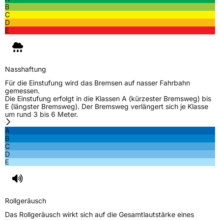
B
Herstellerkontakt
Hankook Tire Europe GmbH, Siemensstr. 14
C
D-63263 Neu-Isenburg Deutschland,
D
technik@hankookreifen.de
E
Nasshaftung
Für die Einstufung wird das Bremsen auf nasser Fahrbahn
gemessen.
Die Einstufung erfolgt in die Klassen A (kürzester Bremsweg) bis
E (längster Bremsweg). Der Bremsweg verlängert sich je Klasse
um rund 3 bis 6 Meter.
A
B
C
D
E
Rollgeräusch
Das Rollgeräusch wirkt sich auf die Gesamtlautstärke eines