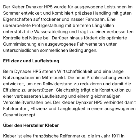
Effizienz
B
Der Kleber Dynaxer HP5 wurde für ausgewogene Leistungen im
Sommer entwickelt und kombiniert präzises Handling mit guten
Eigenschaften auf trockener und nasser Fahrbahn. Eine
Nasshaftung
A
überarbeitete Profilgestaltung mit breiteren Längsrillen
unterstützt die Wasserableitung und trägt zu einer verbesserten
Rollgeräusch (Klasse)
B
Kontrolle bei Nässe bei. Darüber hinaus fördert die optimierte
Gummimischung ein ausgewogenes Fahrverhalten unter
Rollgeräusch (dB)
70
unterschiedlichen sommerlichen Bedingungen.
Fahrzeugklasse
C1
Effizienz und Laufleistung
Beim Dynaxer HP5 stehen Wirtschaftlichkeit und eine lange
3PMSF / Schneeflockensymbol / Alpine-Symbol
Nein
Nutzungsdauer im Mittelpunkt. Die neue Profilmischung wurde
entwickelt, um den Rollwiderstand zu reduzieren und damit die
EPREL ID
2148729
Effizienz zu unterstützen. Gleichzeitig trägt die Konstruktion zu
einer verbesserten Laufleistung und einem gleichmäßigen
Allgemeine Produktsicherheit (GPSR)
Verschleißverhalten bei. Der Kleber Dynaxer HP5 verbindet damit
Fahrkomfort, Effizienz und Langlebigkeit in einem ausgewogenen
Herstellerkontakt
MANUFACTURE FRANCAISE DES
Gesamtkonzept.
PNEUMATIQUES MICHELIN, place des
Carmes-Déchaux 23 63000 Clermont-
Über den Hersteller Kleber
Ferrand Frankreich, contact@tc.michelin.eu
Kleber ist eine französische Reifenmarke, die im Jahr 1911 in