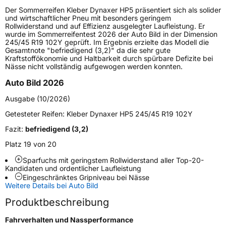
Lastindex
101
Der Sommerreifen Kleber Dynaxer HP5 präsentiert sich als solider
und wirtschaftlicher Pneu mit besonders geringem
Höchstlast
825 kg
Rollwiderstand und auf Effizienz ausgelegter Laufleistung. Er
wurde im Sommerreifentest 2026 der Auto Bild in der Dimension
245/45 R19 102Y geprüft. Im Ergebnis erzielte das Modell die
Generelle Merkmale
Gesamtnote "befriedigend (3,2)" da die sehr gute
Kraftstoffökonomie und Haltbarkeit durch spürbare Defizite bei
Fahrzeugtyp
PKW
Nässe nicht vollständig aufgewogen werden konnten.
Verwendung
Sommerreifen
Auto Bild 2026
Modellname
Dynaxer HP5
Ausgabe (10/2026)
Fahrzeugart
PKW & SUV
Getesteter Reifen:
Kleber Dynaxer HP5 245/45 R19 102Y
Fazit:
befriedigend (3,2)
Weitere Eigenschaften
Platz 19 von 20
Sparfuchs mit geringstem Rollwiderstand aller Top-20-
Schlauchtyp
TL
Kandidaten und ordentlicher Laufleistung
Eingeschränktes Gripniveau bei Nässe
Zustand
Neureifen
Weitere Details bei Auto Bild
Produktbeschreibung
EU Label
Fahrverhalten und Nassperformance