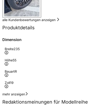
alle Kundenbewertungen anzeigen
Produktdetails
Dimension
Breite
235
Höhe
55
Bauart
R
Zoll
19
Geschwindigkeitsindex
V
mehr anzeigen
Redaktionsmeinungen für Modellreihe