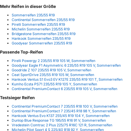
Mehr Reifen in dieser Größe
Sommerreifen 235/55 R19
Continental Sommerreifen 235/55 R19
Pirelli Sommerreifen 235/55 R19
Michelin Sommerreifen 235/55 R19
Bridgestone Sommerreifen 235/55 R19
Hankook Sommerreifen 235/55 R19
Goodyear Sommerreifen 235/55 R19
Passende Top-Reifen
Pirelli Powergy 2 235/55 R19 105 W, Sommerreifen
Goodyear Eagle F1 Asymmetric 6 235/55 R19 105 V, Sommerreifen
Goodride Z 107 235/55 R19 105 V, Sommerreifen
Ceat SportDrive 235/55 R19 105 W, Sommerreifen
Hankook Ventus S1 Evo3 EV K127E 235/55 R19 101 T, Sommerreifen
Kumho Ecsta PS71 235/55 R19 105 Y, Sommerreifen
Continental PremiumContact 6 235/55 R19 105 V, Sommerreifen
Testsieger Reifen
Continental PremiumContact 7 235/55 R18 100 V, Sommerreifen
Continental PremiumContact 7 235/45 R18 98 Y, Sommerreifen
Hankook Ventus Evo K137 255/45 R19 104 Y, Sommerreifen
Dunlop Blue Response TG 195/55 R16 91 V, Sommerreifen
Vredestein Comtrac 2 Plus 225/75 R16C 121 R, Sommerreifen
Michelin Pilot Sport 4 S 225/40 R18 92 Y, Sommerreifen