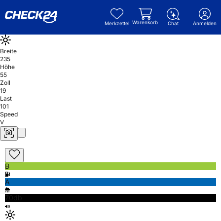
Warenkorb
Merkzettel
Chat
Anmelden
Breite
235
Höhe
55
Zoll
19
Last
101
Speed
V
B
A
70db