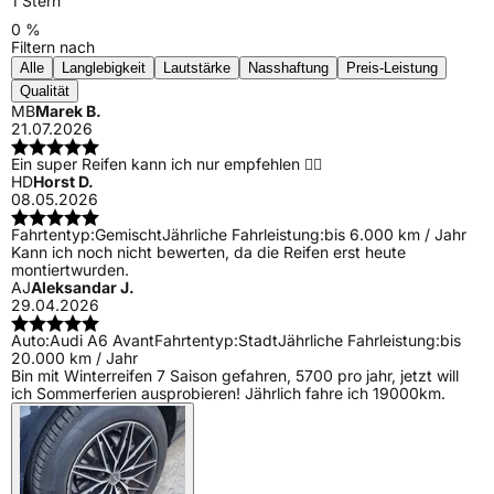
1 Stern
0 %
Filtern nach
Alle
Langlebigkeit
Lautstärke
Nasshaftung
Preis-Leistung
Qualität
MB
Marek B.
21.07.2026
Ein super Reifen kann ich nur empfehlen 👍🏻
HD
Horst D.
08.05.2026
Fahrtentyp:
Gemischt
Jährliche Fahrleistung:
bis 6.000 km / Jahr
Kann ich noch nicht bewerten, da die Reifen erst heute
montiertwurden.
AJ
Aleksandar J.
29.04.2026
Auto:
Audi A6 Avant
Fahrtentyp:
Stadt
Jährliche Fahrleistung:
bis
20.000 km / Jahr
Bin mit Winterreifen 7 Saison gefahren, 5700 pro jahr, jetzt will
ich Sommerferien ausprobieren! Jährlich fahre ich 19000km.