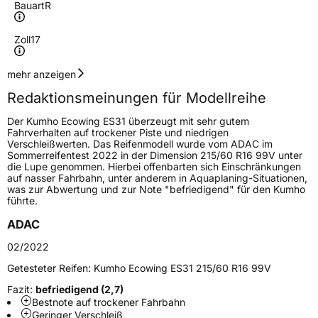
Bauart
R
Zoll
17
Geschwindigkeitsindex
W
mehr anzeigen
Redaktionsmeinungen für Modellreihe
Höchstgeschwindigkeit
270 km/h
Der Kumho Ecowing ES31 überzeugt mit sehr gutem
Lastindex
98
Fahrverhalten auf trockener Piste und niedrigen
Verschleißwerten. Das Reifenmodell wurde vom ADAC im
Sommerreifentest 2022 in der Dimension 215/60 R16 99V unter
Höchstlast
750 kg
die Lupe genommen. Hierbei offenbarten sich Einschränkungen
auf nasser Fahrbahn, unter anderem in Aquaplaning-Situationen,
Gewicht (in kg)
10,59 kg
was zur Abwertung und zur Note "befriedigend" für den Kumho
führte.
Generelle Merkmale
ADAC
Fahrzeugtyp
PKW
02/2022
Verwendung
Sommerreifen
Getesteter Reifen:
Kumho Ecowing ES31 215/60 R16 99V
Modellname
Ecowing ES31
Fazit:
befriedigend (2,7)
Bestnote auf trockener Fahrbahn
Fahrzeugart
PKW & SUV
Geringer Verschleiß