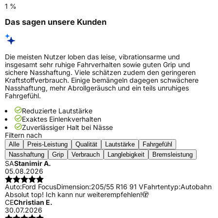
1 %
Das sagen unsere Kunden
Die meisten Nutzer loben das leise, vibrationsarme und
insgesamt sehr ruhige Fahrverhalten sowie guten Grip und
sichere Nasshaftung. Viele schätzen zudem den geringeren
Kraftstoffverbrauch. Einige bemängeln dagegen schwächere
Nasshaftung, mehr Abrollgeräusch und ein teils unruhiges
Fahrgefühl.
Reduzierte Lautstärke
Exaktes Einlenkverhalten
Zuverlässiger Halt bei Nässe
Filtern nach
Alle
Preis-Leistung
Qualität
Lautstärke
Fahrgefühl
Nasshaftung
Grip
Verbrauch
Langlebigkeit
Bremsleistung
SA
Stanimir A.
05.08.2026
Auto:
Ford Focus
Dimension:
205/55 R16 91 V
Fahrtentyp:
Autobahn
Absolut top! Ich kann nur weiterempfehlen!🫣
CE
Christian E.
30.07.2026