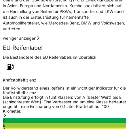
Fahrzeugklasse
C1
in Asien, Europa und Nordamerika. Kumho spezialisiert sich auf
die Herstellung von Reifen für PKWs, Transporter und LKWs und
3PMSF / Schneeflockensymbol / Alpine-Symbol
Nein
ist auch in der Erstausrüstung für namenhafte
Automobilhersteller, wie Mercedes-Benz, BMW und Volkswagen,
Eisgrip
Nein
vertreten.
EPREL ID
437276
weniger anzeigen
EU Reifenlabel
Allgemeine Produktsicherheit (GPSR)
Die Bestandteile des EU Reifenlabels im Überblick
Herstellerkontakt
Kumho Tire Europe GmbH, KUMHO TIRE
EUROPE GmbH Strahlenberger Str. 110-112
D-63067 Offenbach Germany, kumhotire.de,
technik@kumhotire.de
Kraftstoffeffizienz
Der Rollwiderstand eines Reifens ist ein wichtiger Indikator für die
Kraftstoffeffizienz.
Die Einstufung erfolgt in fünf Klassen: von A (bester Wert) bis E
(schlechtester Wert). Eine Verbesserung um eine Klasse bedeutet
ungefähr eine Einsparung von 0,1 Liter Kraftstoff auf 100
Kilometer.
A
B