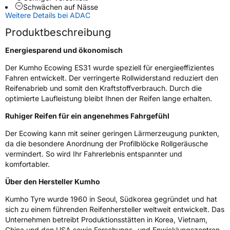
Schwächen auf Nässe
Weitere Details bei ADAC
Weitere Eigenschaften
Produktbeschreibung
Schlauchtyp
TL
Energiesparend und ökonomisch
Zustand
Neureifen
Der Kumho Ecowing ES31 wurde speziell für energieeffizientes
Fahren entwickelt. Der verringerte Rollwiderstand reduziert den
Reifenabrieb und somit den Kraftstoffverbrauch. Durch die
Verstärkt
XL
optimierte Laufleistung bleibt Ihnen der Reifen lange erhalten.
Ruhiger Reifen für ein angenehmes Fahrgefühl
EU Label
Der Ecowing kann mit seiner geringen Lärmerzeugung punkten,
Effizienz
B
da die besondere Anordnung der Profilblöcke Rollgeräusche
vermindert. So wird Ihr Fahrerlebnis entspannter und
komfortabler.
Nasshaftung
C
Über den Hersteller Kumho
Rollgeräusch (Klasse)
B
Kumho Tyre wurde 1960 in Seoul, Südkorea gegründet und hat
sich zu einem führenden Reifenhersteller weltweit entwickelt. Das
Rollgeräusch (dB)
70
Unternehmen betreibt Produktionsstätten in Korea, Vietnam,
China und den USA sowie Forschungs- und Enwicklungszentren