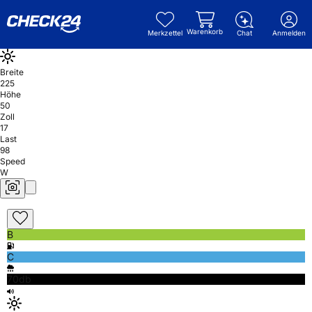
Warenkorb
Merkzettel
Chat
Anmelden
Breite
225
Höhe
50
Zoll
17
Last
98
Speed
W
B
C
70db