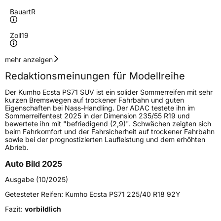
Bauart
R
Zoll
19
Geschwindigkeitsindex
Y
mehr anzeigen
Redaktionsmeinungen für Modellreihe
Höchstgeschwindigkeit
300 km/h
Der Kumho Ecsta PS71 SUV ist ein solider Sommerreifen mit sehr
Lastindex
100
kurzen Bremswegen auf trockener Fahrbahn und guten
Eigenschaften bei Nass-Handling. Der ADAC testete ihn im
Sommerreifentest 2025 in der Dimension 235/55 R19 und
Höchstlast
800 kg
bewertete ihn mit "befriedigend (2,9)". Schwächen zeigten sich
beim Fahrkomfort und der Fahrsicherheit auf trockener Fahrbahn
Gewicht (in kg)
12,79 kg
sowie bei der prognostizierten Laufleistung und dem erhöhten
Abrieb.
Generelle Merkmale
Auto Bild 2025
Fahrzeugtyp
PKW
Ausgabe (10/2025)
Verwendung
Sommerreifen
Getesteter Reifen:
Kumho Ecsta PS71 225/40 R18 92Y
Modellname
Ecsta PS71
Fazit:
vorbildlich
Fahrzeugart
PKW & SUV