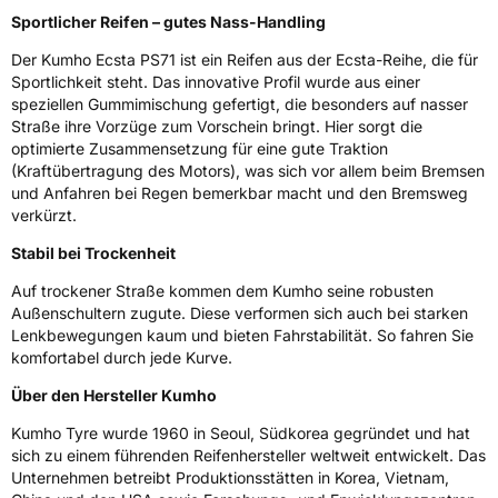
Sportlicher Reifen – gutes Nass-Handling
Rollgeräusch (dB)
72
Der Kumho Ecsta PS71 ist ein Reifen aus der Ecsta-Reihe, die für
Fahrzeugklasse
C1
Sportlichkeit steht. Das innovative Profil wurde aus einer
speziellen Gummimischung gefertigt, die besonders auf nasser
Straße ihre Vorzüge zum Vorschein bringt. Hier sorgt die
3PMSF / Schneeflockensymbol / Alpine-Symbol
Nein
optimierte Zusammensetzung für eine gute Traktion
(Kraftübertragung des Motors), was sich vor allem beim Bremsen
Eisgrip
Nein
und Anfahren bei Regen bemerkbar macht und den Bremsweg
EPREL ID
440039
verkürzt.
Stabil bei Trockenheit
Allgemeine Produktsicherheit (GPSR)
Auf trockener Straße kommen dem Kumho seine robusten
Herstellerkontakt
Kumho Tire Europe GmbH, KUMHO TIRE
Außenschultern zugute. Diese verformen sich auch bei starken
EUROPE GmbH Strahlenberger Str. 110-112
Lenkbewegungen kaum und bieten Fahrstabilität. So fahren Sie
D-63067 Offenbach Germany, kumhotire.de,
komfortabel durch jede Kurve.
technik@kumhotire.de
Über den Hersteller Kumho
Kumho Tyre wurde 1960 in Seoul, Südkorea gegründet und hat
sich zu einem führenden Reifenhersteller weltweit entwickelt. Das
Unternehmen betreibt Produktionsstätten in Korea, Vietnam,