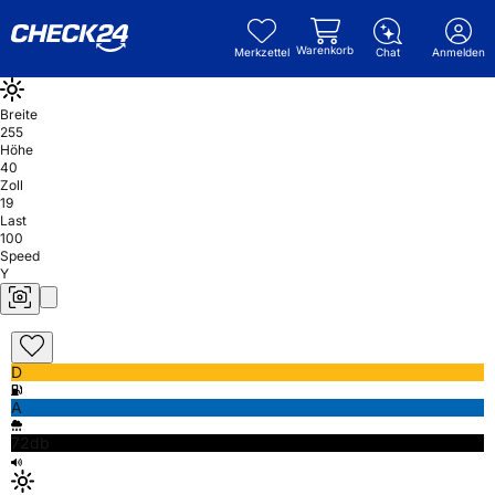
Warenkorb
Merkzettel
Chat
Anmelden
Breite
255
Höhe
40
Zoll
19
Last
100
Speed
Y
D
A
72db