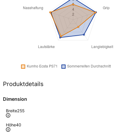
Produktdetails
Dimension
Breite
255
Höhe
40