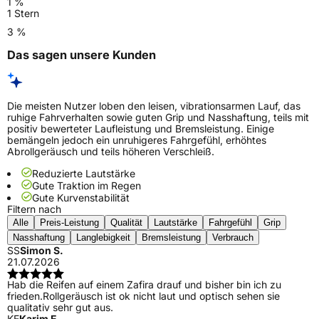
1 %
1 Stern
3 %
Das sagen unsere Kunden
Die meisten Nutzer loben den leisen, vibrationsarmen Lauf, das
ruhige Fahrverhalten sowie guten Grip und Nasshaftung, teils mit
positiv bewerteter Laufleistung und Bremsleistung. Einige
bemängeln jedoch ein unruhigeres Fahrgefühl, erhöhtes
Abrollgeräusch und teils höheren Verschleiß.
Reduzierte Lautstärke
Gute Traktion im Regen
Gute Kurvenstabilität
Filtern nach
Alle
Preis-Leistung
Qualität
Lautstärke
Fahrgefühl
Grip
Nasshaftung
Langlebigkeit
Bremsleistung
Verbrauch
SS
Simon S.
21.07.2026
Hab die Reifen auf einem Zafira drauf und bisher bin ich zu
frieden.Rollgeräusch ist ok nicht laut und optisch sehen sie
qualitativ sehr gut aus.
KE
Karim E.