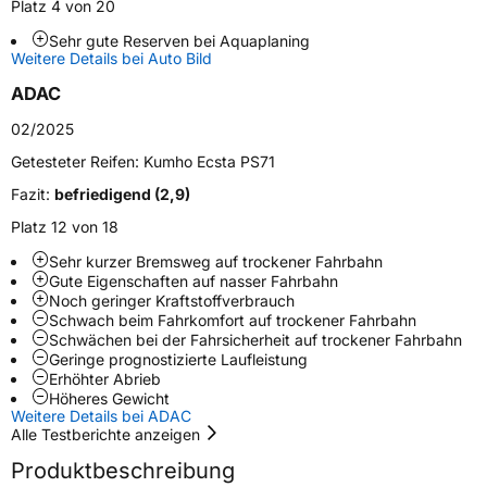
Platz 4 von 20
Sehr gute Reserven bei Aquaplaning
Weitere Details bei Auto Bild
Weitere Eigenschaften
ADAC
Schlauchtyp
TL
02/2025
Zustand
Neureifen
Getesteter Reifen:
Kumho Ecsta PS71
Fazit:
befriedigend (2,9)
Verstärkt
XL
Platz 12 von 18
Sehr kurzer Bremsweg auf trockener Fahrbahn
Felgenschutz
FP
Gute Eigenschaften auf nasser Fahrbahn
Noch geringer Kraftstoffverbrauch
Schwach beim Fahrkomfort auf trockener Fahrbahn
EU Label
Schwächen bei der Fahrsicherheit auf trockener Fahrbahn
Geringe prognostizierte Laufleistung
Effizienz
D
Erhöhter Abrieb
Höheres Gewicht
Weitere Details bei ADAC
Nasshaftung
A
Alle Testberichte anzeigen
Produktbeschreibung
Rollgeräusch (Klasse)
B