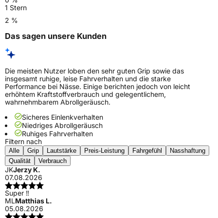
1 Stern
2 %
Das sagen unsere Kunden
Die meisten Nutzer loben den sehr guten Grip sowie das
insgesamt ruhige, leise Fahrverhalten und die starke
Performance bei Nässe. Einige berichten jedoch von leicht
erhöhtem Kraftstoffverbrauch und gelegentlichem,
wahrnehmbarem Abrollgeräusch.
Sicheres Einlenkverhalten
Niedriges Abrollgeräusch
Ruhiges Fahrverhalten
Filtern nach
Alle
Grip
Lautstärke
Preis-Leistung
Fahrgefühl
Nasshaftung
Qualität
Verbrauch
JK
Jerzy K.
07.08.2026
Super ‼️
ML
Matthias L.
05.08.2026