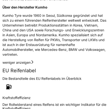
Herstellerkontakt
Kumho Tire Europe GmbH, KUMHO TIRE
Über den Hersteller Kumho
EUROPE GmbH Strahlenberger Str. 110-112
D-63067 Offenbach Germany, kumhotire.de,
Kumho Tyre wurde 1960 in Seoul, Südkorea gegründet und hat
technik@kumhotire.de
sich zu einem führenden Reifenhersteller weltweit entwickelt. Das
Unternehmen betreibt Produktionsstätten in Korea, Vietnam,
China und den USA sowie Forschungs- und Enwicklungszentren
in Asien, Europa und Nordamerika. Kumho spezialisiert sich auf
die Herstellung von Reifen für PKWs, Transporter und LKWs und
ist auch in der Erstausrüstung für namenhafte
Automobilhersteller, wie Mercedes-Benz, BMW und Volkswagen,
vertreten.
weniger anzeigen
EU Reifenlabel
Die Bestandteile des EU Reifenlabels im Überblick
Kraftstoffeffizienz
Der Rollwiderstand eines Reifens ist ein wichtiger Indikator für die
Kraftstoffeffizienz.