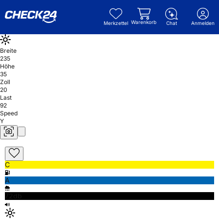
Warenkorb
Merkzettel
Chat
Anmelden
Breite
235
Höhe
35
Zoll
20
Last
92
Speed
Y
C
A
72db