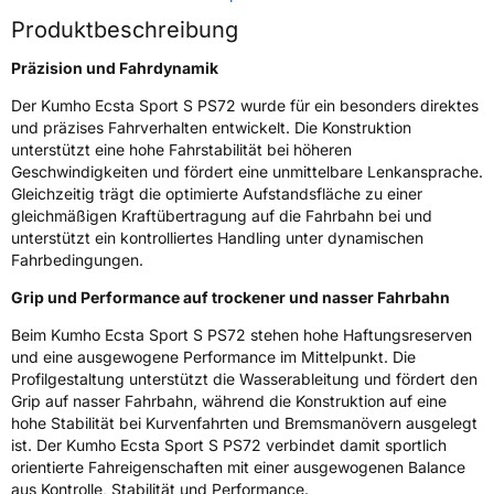
Produktbeschreibung
Verstärkt
XL
Präzision und Fahrdynamik
EU Label
Der Kumho Ecsta Sport S PS72 wurde für ein besonders direktes
und präzises Fahrverhalten entwickelt. Die Konstruktion
Effizienz
C
unterstützt eine hohe Fahrstabilität bei höheren
Geschwindigkeiten und fördert eine unmittelbare Lenkansprache.
Nasshaftung
A
Gleichzeitig trägt die optimierte Aufstandsfläche zu einer
gleichmäßigen Kraftübertragung auf die Fahrbahn bei und
unterstützt ein kontrolliertes Handling unter dynamischen
Rollgeräusch (Klasse)
B
Fahrbedingungen.
Rollgeräusch (dB)
72
Grip und Performance auf trockener und nasser Fahrbahn
Fahrzeugklasse
C1
Beim Kumho Ecsta Sport S PS72 stehen hohe Haftungsreserven
und eine ausgewogene Performance im Mittelpunkt. Die
Profilgestaltung unterstützt die Wasserableitung und fördert den
3PMSF / Schneeflockensymbol / Alpine-Symbol
Nein
Grip auf nasser Fahrbahn, während die Konstruktion auf eine
hohe Stabilität bei Kurvenfahrten und Bremsmanövern ausgelegt
EPREL ID
2166952
ist. Der Kumho Ecsta Sport S PS72 verbindet damit sportlich
orientierte Fahreigenschaften mit einer ausgewogenen Balance
Allgemeine Produktsicherheit (GPSR)
aus Kontrolle, Stabilität und Performance.