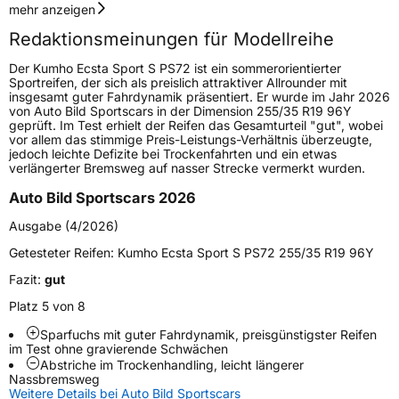
Geschwindigkeitsindex
Y
mehr anzeigen
Redaktionsmeinungen für Modellreihe
Lastindex
92
Der Kumho Ecsta Sport S PS72 ist ein sommerorientierter
Sportreifen, der sich als preislich attraktiver Allrounder mit
Höchstlast
630 kg
insgesamt guter Fahrdynamik präsentiert. Er wurde im Jahr 2026
von Auto Bild Sportscars in der Dimension 255/35 R19 96Y
geprüft. Im Test erhielt der Reifen das Gesamturteil "gut", wobei
Generelle Merkmale
vor allem das stimmige Preis-Leistungs-Verhältnis überzeugte,
jedoch leichte Defizite bei Trockenfahrten und ein etwas
Fahrzeugtyp
PKW
verlängerter Bremsweg auf nasser Strecke vermerkt wurden.
Verwendung
Sommerreifen
Auto Bild Sportscars 2026
Modellname
Ecsta Sport S PS72
Ausgabe (4/2026)
Fahrzeugart
PKW & SUV
Getesteter Reifen:
Kumho Ecsta Sport S PS72 255/35 R19 96Y
Fazit:
gut
Weitere Eigenschaften
Platz 5 von 8
Sparfuchs mit guter Fahrdynamik, preisgünstigster Reifen
Schlauchtyp
TL
im Test ohne gravierende Schwächen
Abstriche im Trockenhandling, leicht längerer
Zustand
Neureifen
Nassbremsweg
Weitere Details bei Auto Bild Sportscars