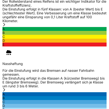
Modellname
Sportraxx UHP
Der Rollwiderstand eines Reifens ist ein wichtiger Indikator für die
Kraftstoffeffizienz.
Fahrzeugart
PKW & SUV
Die Einstufung erfolgt in fünf Klassen: von A (bester Wert) bis E
(schlechtester Wert). Eine Verbesserung um eine Klasse bedeutet
ungefähr eine Einsparung von 0,1 Liter Kraftstoff auf 100
Kilometer.
Weitere Eigenschaften
A
Schlauchtyp
TL
B
C
D
Zustand
Neureifen
E
Verstärkt
XL
Nasshaftung
Felgenschutz
MFS
Für die Einstufung wird das Bremsen auf nasser Fahrbahn
gemessen.
Die Einstufung erfolgt in die Klassen A (kürzester Bremsweg) bis
EU Label
E (längster Bremsweg). Der Bremsweg verlängert sich je Klasse
um rund 3 bis 6 Meter.
Effizienz
C
A
B
C
Nasshaftung
B
D