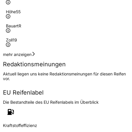
Höhe
55
Bauart
R
Zoll
19
Geschwindigkeitsindex
W
mehr anzeigen
Redaktionsmeinungen
Höchstgeschwindigkeit
270 km/h
Aktuell liegen uns keine Redaktionsmeinungen für diesen Reifen
Lastindex
103
vor.
Höchstlast
875 kg
EU Reifenlabel
Die Bestandteile des EU Reifenlabels im Überblick
Generelle Merkmale
Fahrzeugtyp
PKW
Verwendung
Sommerreifen
Kraftstoffeffizienz