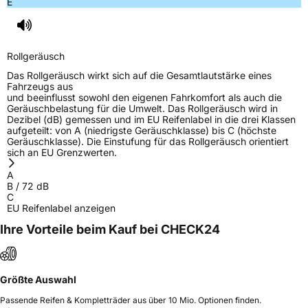
E
Rollgeräusch (Klasse)
B
Rollgeräusch (dB)
72
Rollgeräusch
Fahrzeugklasse
C1
Das Rollgeräusch wirkt sich auf die Gesamtlautstärke eines
Fahrzeugs aus
und beeinflusst sowohl den eigenen Fahrkomfort als auch die
3PMSF / Schneeflockensymbol / Alpine-Symbol
Nein
Geräuschbelastung für die Umwelt. Das Rollgeräusch wird in
Dezibel (dB) gemessen und im EU Reifenlabel in die drei Klassen
aufgeteilt: von A (niedrigste Geräuschklasse) bis C (höchste
Eisgrip
Nein
Geräuschklasse). Die Einstufung für das Rollgeräusch orientiert
sich an EU Grenzwerten.
EPREL ID
2164641
A
Allgemeine Produktsicherheit (GPSR)
B
/
72
dB
C
EU Reifenlabel anzeigen
Herstellerkontakt
Globaljoy Service GmbH, Am Blumenfeld 10,
40667 Meerbusch, Deutschland, Tekefon:
Ihre Vorteile beim Kauf bei CHECK24
+8685263665, e-mail:
hgs.spain@testgs.com
Verantwortliche
Globaljoy Service GmbH, Am Blumenfeld 10,
in der EU
40667 Meerbusch, Deutschland, Tekefon:
Größte Auswahl
+8685263665, e-mail: hgs.spain@testgs.com
Passende Reifen & Kompletträder aus über 10 Mio. Optionen finden.