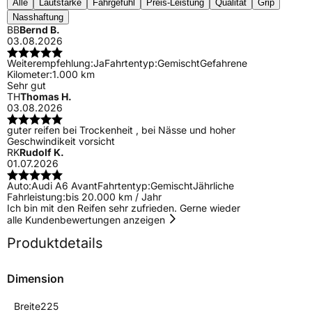
Alle
Lautstärke
Fahrgefühl
Preis-Leistung
Qualität
Grip
Nasshaftung
BB
Bernd B.
03.08.2026
Weiterempfehlung:
Ja
Fahrtentyp:
Gemischt
Gefahrene
Kilometer:
1.000 km
Sehr gut
TH
Thomas H.
03.08.2026
guter reifen bei Trockenheit , bei Nässe und hoher
Geschwindikeit vorsicht
RK
Rudolf K.
01.07.2026
Auto:
Audi A6 Avant
Fahrtentyp:
Gemischt
Jährliche
Fahrleistung:
bis 20.000 km / Jahr
Ich bin mit den Reifen sehr zufrieden. Gerne wieder
alle Kundenbewertungen anzeigen
Produktdetails
Dimension
Breite
225