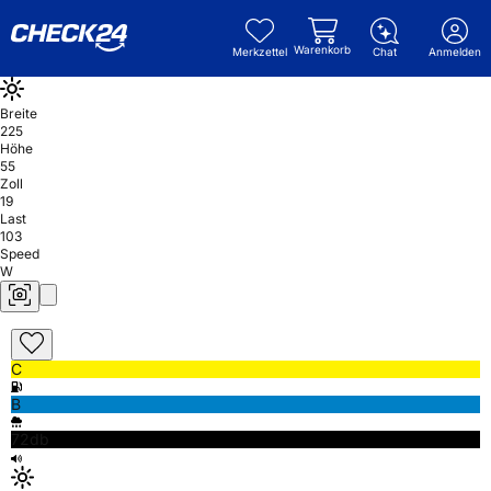
Warenkorb
Merkzettel
Chat
Anmelden
Breite
225
Höhe
55
Zoll
19
Last
103
Speed
W
C
B
72db