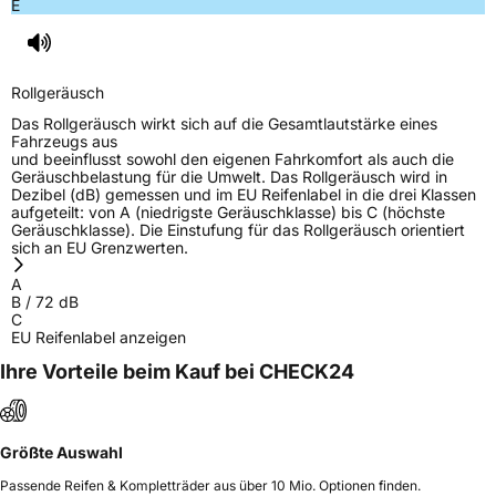
E
Rollgeräusch (dB)
72
Fahrzeugklasse
C1
Rollgeräusch
3PMSF / Schneeflockensymbol / Alpine-Symbol
Nein
Das Rollgeräusch wirkt sich auf die Gesamtlautstärke eines
Fahrzeugs aus
und beeinflusst sowohl den eigenen Fahrkomfort als auch die
EPREL ID
1906215
Geräuschbelastung für die Umwelt. Das Rollgeräusch wird in
Dezibel (dB) gemessen und im EU Reifenlabel in die drei Klassen
Allgemeine Produktsicherheit (GPSR)
aufgeteilt: von A (niedrigste Geräuschklasse) bis C (höchste
Geräuschklasse). Die Einstufung für das Rollgeräusch orientiert
sich an EU Grenzwerten.
Herstellerkontakt
LANVIGATOR, Qingdao China,
www.haohuatire.com,
A
miranda@haohuatire.com
B
/
72
dB
C
Verantwortliche
corrado bergagna, Qingdao China,
EU Reifenlabel anzeigen
in der EU
www.haohuatire.com,
miranda@haohuatire.com
Ihre Vorteile beim Kauf bei CHECK24
Größte Auswahl
Passende Reifen & Kompletträder aus über 10 Mio. Optionen finden.