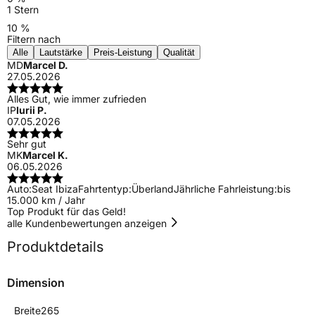
1 Stern
10 %
Filtern nach
Alle
Lautstärke
Preis-Leistung
Qualität
MD
Marcel D.
27.05.2026
Alles Gut, wie immer zufrieden
IP
Iurii P.
07.05.2026
Sehr gut
MK
Marcel K.
06.05.2026
Auto:
Seat Ibiza
Fahrtentyp:
Überland
Jährliche Fahrleistung:
bis
15.000 km / Jahr
Top Produkt für das Geld!
alle Kundenbewertungen anzeigen
Produktdetails
Dimension
Breite
265