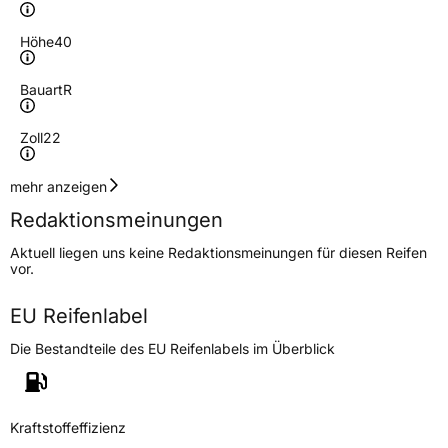
Höhe
40
Bauart
R
Zoll
22
Geschwindigkeitsindex
Y
mehr anzeigen
Redaktionsmeinungen
Höchstgeschwindigkeit
300 km/h
Aktuell liegen uns keine Redaktionsmeinungen für diesen Reifen
Lastindex
106
vor.
Höchstlast
950 kg
EU Reifenlabel
Die Bestandteile des EU Reifenlabels im Überblick
Generelle Merkmale
Fahrzeugtyp
PKW
Verwendung
Sommerreifen
Kraftstoffeffizienz