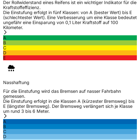
Modellname
CatchPower Plus
Der Rollwiderstand eines Reifens ist ein wichtiger Indikator für die
Kraftstoffeffizienz.
Fahrzeugart
PKW & SUV
Die Einstufung erfolgt in fünf Klassen: von A (bester Wert) bis E
(schlechtester Wert). Eine Verbesserung um eine Klasse bedeutet
ungefähr eine Einsparung von 0,1 Liter Kraftstoff auf 100
Kilometer.
Weitere Eigenschaften
A
Schlauchtyp
TL
B
C
D
Zustand
Neureifen
E
Verstärkt
XL
Nasshaftung
EU Label
Für die Einstufung wird das Bremsen auf nasser Fahrbahn
gemessen.
Die Einstufung erfolgt in die Klassen A (kürzester Bremsweg) bis
Effizienz
C
E (längster Bremsweg). Der Bremsweg verlängert sich je Klasse
um rund 3 bis 6 Meter.
Nasshaftung
B
A
B
C
Rollgeräusch (Klasse)
B
D