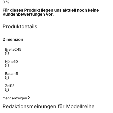
0 %
Für dieses Produkt liegen uns aktuell noch keine
Kundenbewertungen
vor.
Produktdetails
Dimension
Breite
245
Höhe
50
Bauart
R
Zoll
18
Geschwindigkeitsindex
W
mehr anzeigen
Redaktionsmeinungen für Modellreihe
Höchstgeschwindigkeit
270 km/h