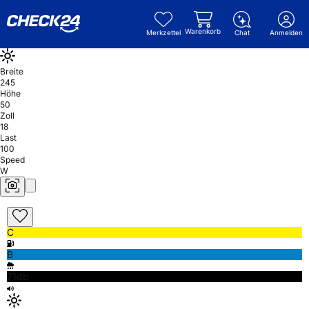
Warenkorb
Merkzettel
Chat
Anmelden
Breite
245
Höhe
50
Zoll
18
Last
100
Speed
W
C
B
71db