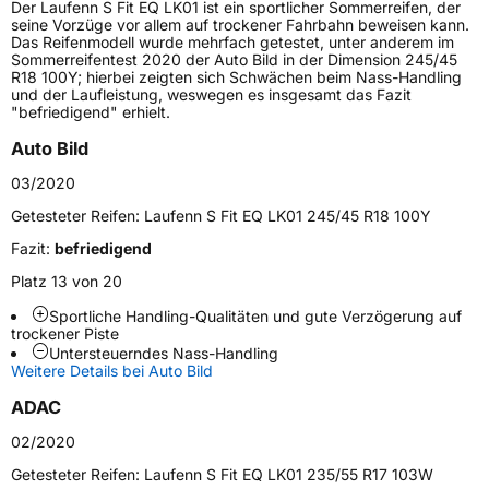
Der Laufenn S Fit EQ LK01 ist ein sportlicher Sommerreifen, der
Lastindex
100
seine Vorzüge vor allem auf trockener Fahrbahn beweisen kann.
Das Reifenmodell wurde mehrfach getestet, unter anderem im
Sommerreifentest 2020 der Auto Bild in der Dimension 245/45
Höchstlast
800 kg
R18 100Y; hierbei zeigten sich Schwächen beim Nass-Handling
und der Laufleistung, weswegen es insgesamt das Fazit
Gewicht (in kg)
15,84 kg
"befriedigend" erhielt.
Auto Bild
Generelle Merkmale
03/2020
Fahrzeugtyp
PKW
Getesteter Reifen:
Laufenn S Fit EQ LK01 245/45 R18 100Y
Verwendung
Sommerreifen
Fazit:
befriedigend
Modellname
S Fit EQ LK01B
Platz 13 von 20
Fahrzeugart
PKW & SUV
Sportliche Handling-Qualitäten und gute Verzögerung auf
trockener Piste
Untersteuerndes Nass-Handling
Weitere Eigenschaften
Weitere Details bei Auto Bild
Schlauchtyp
TL
ADAC
02/2020
Zustand
Neureifen
Getesteter Reifen:
Laufenn S Fit EQ LK01 235/55 R17 103W