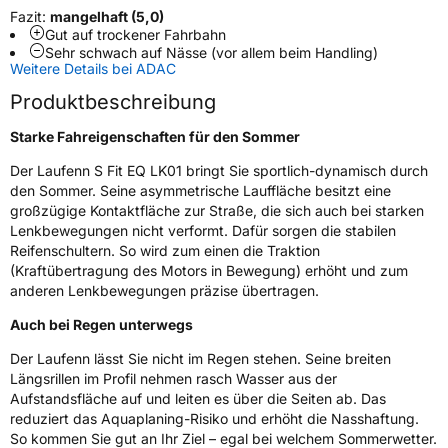
Fazit:
mangelhaft (5,0)
EU Label
Gut auf trockener Fahrbahn
Sehr schwach auf Nässe (vor allem beim Handling)
Effizienz
C
Weitere Details bei ADAC
Produktbeschreibung
Nasshaftung
B
Starke Fahreigenschaften für den Sommer
Rollgeräusch (Klasse)
B
Der Laufenn S Fit EQ LK01 bringt Sie sportlich-dynamisch durch
den Sommer. Seine asymmetrische Lauffläche besitzt eine
Rollgeräusch (dB)
71
großzügige Kontaktfläche zur Straße, die sich auch bei starken
Lenkbewegungen nicht verformt. Dafür sorgen die stabilen
Fahrzeugklasse
C1
Reifenschultern. So wird zum einen die Traktion
(Kraftübertragung des Motors in Bewegung) erhöht und zum
3PMSF / Schneeflockensymbol / Alpine-Symbol
Nein
anderen Lenkbewegungen präzise übertragen.
Auch bei Regen unterwegs
Eisgrip
Nein
Der Laufenn lässt Sie nicht im Regen stehen. Seine breiten
EPREL ID
487989
Längsrillen im Profil nehmen rasch Wasser aus der
Aufstandsfläche auf und leiten es über die Seiten ab. Das
Allgemeine Produktsicherheit (GPSR)
reduziert das Aquaplaning-Risiko und erhöht die Nasshaftung.
So kommen Sie gut an Ihr Ziel – egal bei welchem Sommerwetter.
Herstellerkontakt
Hankook Tire Europe GmbH, Siemensstr. 14