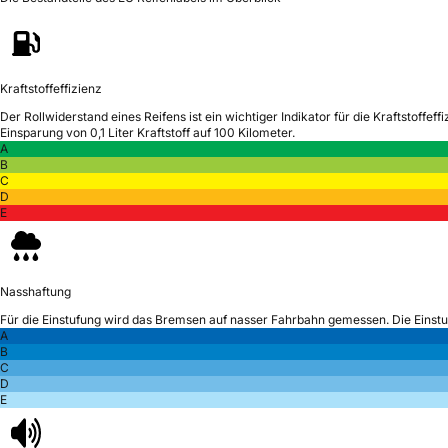
Kraftstoffeffizienz
Der Rollwiderstand eines Reifens ist ein wichtiger Indikator für die Kraftstoffeffi
Einsparung von 0,1 Liter Kraftstoff auf 100 Kilometer.
A
B
C
D
E
Nasshaftung
Für die Einstufung wird das Bremsen auf nasser Fahrbahn gemessen.
Die Einst
A
B
C
D
E