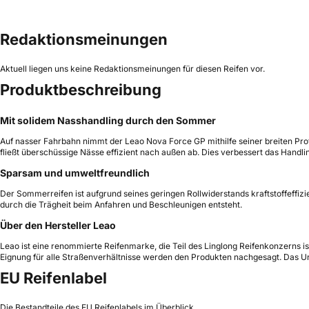
Redaktionsmeinungen
Aktuell liegen uns keine Redaktionsmeinungen für diesen Reifen vor.
Produktbeschreibung
Mit solidem Nasshandling durch den Sommer
Auf nasser Fahrbahn nimmt der Leao Nova Force GP mithilfe seiner breiten Profi
fließt überschüssige Nässe effizient nach außen ab. Dies verbessert das Handli
Sparsam und umweltfreundlich
Der Sommerreifen ist aufgrund seines geringen Rollwiderstands kraftstoffeffizien
durch die Trägheit beim Anfahren und Beschleunigen entsteht.
Über den Hersteller Leao
Leao ist eine renommierte Reifenmarke, die Teil des Linglong Reifenkonzerns is
Eignung für alle Straßenverhältnisse werden den Produkten nachgesagt. Das Unt
EU Reifenlabel
Die Bestandteile des EU Reifenlabels im Überblick