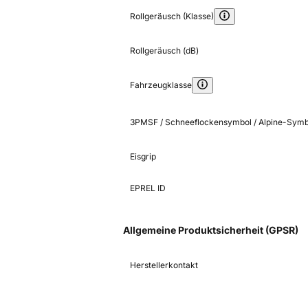
Rollgeräusch (Klasse)
Rollgeräusch (dB)
Fahrzeugklasse
3PMSF / Schneeflockensymbol / Alpine-Symb
Eisgrip
EPREL ID
Allgemeine Produktsicherheit (GPSR)
Herstellerkontakt