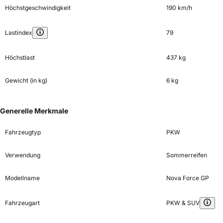
Höchstgeschwindigkeit
190 km/h
Lastindex
79
Höchstlast
437 kg
Gewicht (in kg)
6 kg
Generelle Merkmale
Fahrzeugtyp
PKW
Verwendung
Sommerreifen
Modellname
Nova Force GP
Fahrzeugart
PKW & SUV