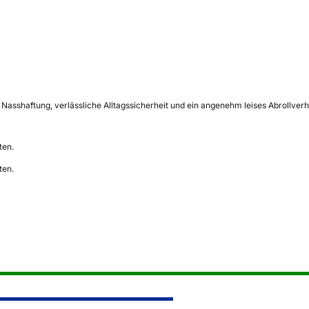
sshaftung, verlässliche Alltagssicherheit und ein angenehm leises Abrollverhal
ten.
ten.