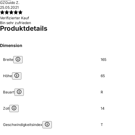
GZ
Guido Z.
25.05.2021
Verifizierter Kauf
Bin sehr zufrieden
Produktdetails
Dimension
Breite
165
Höhe
65
Bauart
R
Zoll
14
Geschwindigkeitsindex
T