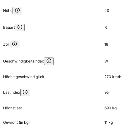
Höhe
40
Bauart
R
Zoll
18
Geschwindigkeitsindex
W
Höchstgeschwindigkeit
270 km/h
Lastindex
95
Höchstlast
690 kg
Gewicht (in kg)
11 kg