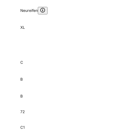
Neureifen
XL
C
B
B
72
C1