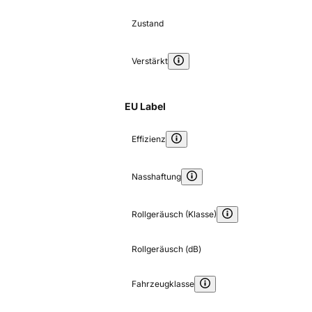
Zustand
Verstärkt
EU Label
Effizienz
Nasshaftung
Rollgeräusch (Klasse)
Rollgeräusch (dB)
Fahrzeugklasse