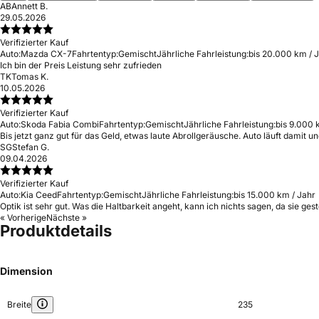
AB
Annett B.
29.05.2026
Verifizierter Kauf
Auto:
Mazda CX-7
Fahrtentyp:
Gemischt
Jährliche Fahrleistung:
bis 20.000 km / 
Ich bin der Preis Leistung sehr zufrieden
TK
Tomas K.
10.05.2026
Verifizierter Kauf
Auto:
Skoda Fabia Combi
Fahrtentyp:
Gemischt
Jährliche Fahrleistung:
bis 9.000 
Bis jetzt ganz gut für das Geld, etwas laute Abrollgeräusche. Auto läuft damit un
SG
Stefan G.
09.04.2026
Verifizierter Kauf
Auto:
Kia Ceed
Fahrtentyp:
Gemischt
Jährliche Fahrleistung:
bis 15.000 km / Jahr
Optik ist sehr gut. Was die Haltbarkeit angeht, kann ich nichts sagen, da sie ges
« Vorherige
Nächste »
Produktdetails
Dimension
Breite
235