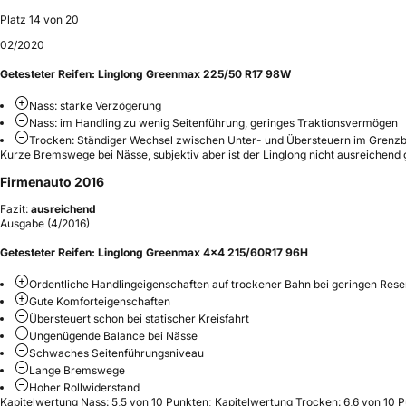
Platz 14 von 20
02/2020
Getesteter Reifen:
Linglong Greenmax 225/50 R17 98W
Nass: starke Verzögerung
Nass: im Handling zu wenig Seitenführung, geringes Traktionsvermögen
Trocken: Ständiger Wechsel zwischen Unter- und Übersteuern im Grenz
Kurze Bremswege bei Nässe, subjektiv aber ist der Linglong nicht ausreichend gr
Firmenauto 2016
Fazit:
ausreichend
Ausgabe (4/2016)
Getesteter Reifen:
Linglong Greenmax 4x4 215/60R17 96H
Ordentliche Handlingeigenschaften auf trockener Bahn bei geringen Res
Gute Komforteigenschaften
Übersteuert schon bei statischer Kreisfahrt
Ungenügende Balance bei Nässe
Schwaches Seitenführungsniveau
Lange Bremswege
Hoher Rollwiderstand
Kapitelwertung Nass: 5,5 von 10 Punkten; Kapitelwertung Trocken: 6,6 von 10 