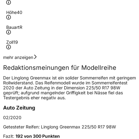
Höhe
40
Bauart
R
Zoll
19
Geschwindigkeitsindex
W
mehr anzeigen
Redaktionsmeinungen für Modellreihe
Höchstgeschwindigkeit
270 km/h
Der Linglong Greenmax ist ein solider Sommerreifen mit geringem
Lastindex
98
Rollwiderstand. Das Reifenmodell wurde im Sommerreifentest
2020 der Auto Zeitung in der Dimension 225/50 R17 98W
geprüft; aufgrund mangelnder Griffigkeit bei Nässe fiel das
Höchstlast
750 kg
Testergebnis eher negativ aus.
Gewicht (in kg)
12,55 kg
Auto Zeitung
02/2020
Generelle Merkmale
Getesteter Reifen:
Linglong Greenmax 225/50 R17 98W
Fahrzeugtyp
PKW
Fazit:
192 von 300 Punkten