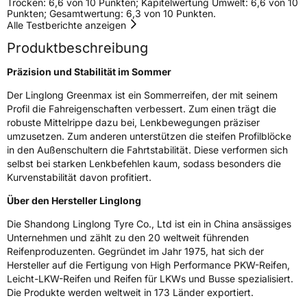
Trocken: 6,6 von 10 Punkten; Kapitelwertung Umwelt: 6,6 von 10
Rollgeräusch (Klasse)
B
Punkten; Gesamtwertung: 6,3 von 10 Punkten.
Alle Testberichte anzeigen
Rollgeräusch (dB)
72
Produktbeschreibung
Fahrzeugklasse
C1
Präzision und Stabilität im Sommer
3PMSF / Schneeflockensymbol / Alpine-Symbol
Nein
Der Linglong Greenmax ist ein Sommerreifen, der mit seinem
Profil die Fahreigenschaften verbessert. Zum einen trägt die
Eisgrip
Nein
robuste Mittelrippe dazu bei, Lenkbewegungen präziser
umzusetzen. Zum anderen unterstützen die steifen Profilblöcke
EPREL ID
430352
in den Außenschultern die Fahrtstabilität. Diese verformen sich
selbst bei starken Lenkbefehlen kaum, sodass besonders die
Allgemeine Produktsicherheit (GPSR)
Kurvenstabilität davon profitiert.
Herstellerkontakt
Linglong Germany GmbH, Bahnhofstraße 8
Über den Hersteller Linglong
30159 Hannover Deutschland,
LLG_info@linglong.cn
Die Shandong Linglong Tyre Co., Ltd ist ein in China ansässiges
Unternehmen und zählt zu den 20 weltweit führenden
Reifenproduzenten. Gegründet im Jahr 1975, hat sich der
Hersteller auf die Fertigung von High Performance PKW-Reifen,
Leicht-LKW-Reifen und Reifen für LKWs und Busse spezialisiert.
Die Produkte werden weltweit in 173 Länder exportiert.