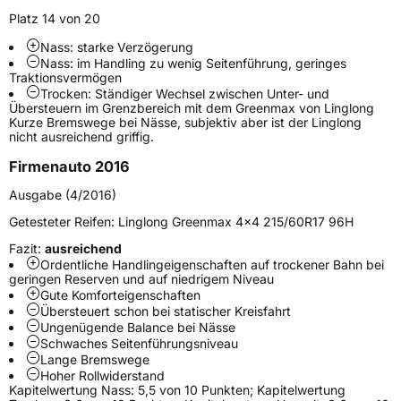
Verwendung
Sommerreifen
Platz 14 von 20
Modellname
Greenmax
Nass: starke Verzögerung
Fahrzeugart
PKW & SUV
Nass: im Handling zu wenig Seitenführung, geringes
Traktionsvermögen
Trocken: Ständiger Wechsel zwischen Unter- und
Weitere Eigenschaften
Übersteuern im Grenzbereich mit dem Greenmax von Linglong
Kurze Bremswege bei Nässe, subjektiv aber ist der Linglong
nicht ausreichend griffig.
Schlauchtyp
TL
Firmenauto 2016
Zustand
Neureifen
Ausgabe (4/2016)
Getesteter Reifen:
Linglong Greenmax 4x4 215/60R17 96H
Verstärkt
XL
Fazit:
ausreichend
Ordentliche Handlingeigenschaften auf trockener Bahn bei
geringen Reserven und auf niedrigem Niveau
EU Label
Gute Komforteigenschaften
Übersteuert schon bei statischer Kreisfahrt
Effizienz
D
Ungenügende Balance bei Nässe
Schwaches Seitenführungsniveau
Lange Bremswege
Nasshaftung
B
Hoher Rollwiderstand
Kapitelwertung Nass: 5,5 von 10 Punkten; Kapitelwertung