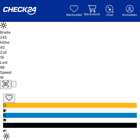
Warenkorb
Merkzettel
Chat
Anmelden
Breite
245
Höhe
40
Zoll
19
Last
98
Speed
W
D
B
72db