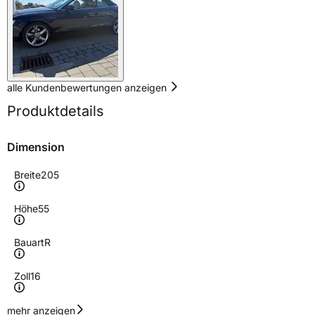
alle Kundenbewertungen anzeigen
Produktdetails
Dimension
Breite
205
Höhe
55
Bauart
R
Zoll
16
Geschwindigkeitsindex
V
mehr anzeigen