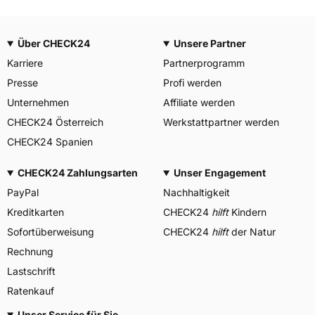
Über CHECK24
Unsere Partner
Karriere
Partnerprogramm
Presse
Profi werden
Unternehmen
Affiliate werden
CHECK24 Österreich
Werkstattpartner werden
CHECK24 Spanien
CHECK24 Zahlungsarten
Unser Engagement
PayPal
Nachhaltigkeit
Kreditkarten
CHECK24
hilft
Kindern
Sofortüberweisung
CHECK24
hilft
der Natur
Rechnung
Lastschrift
Ratenkauf
Unser Service für Sie