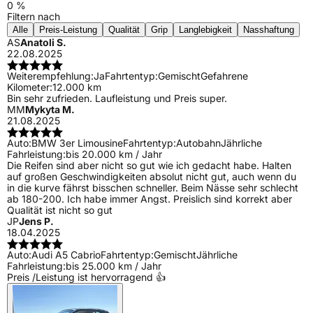
0 %
Filtern nach
Alle
Preis-Leistung
Qualität
Grip
Langlebigkeit
Nasshaftung
AS
Anatoli S.
22.08.2025
Weiterempfehlung:
Ja
Fahrtentyp:
Gemischt
Gefahrene
Kilometer:
12.000 km
Bin sehr zufrieden. Laufleistung und Preis super.
MM
Mykyta M.
21.08.2025
Auto:
BMW 3er Limousine
Fahrtentyp:
Autobahn
Jährliche
Fahrleistung:
bis 20.000 km / Jahr
Die Reifen sind aber nicht so gut wie ich gedacht habe. Halten
auf großen Geschwindigkeiten absolut nicht gut, auch wenn du
in die kurve fährst bisschen schneller. Beim Nässe sehr schlecht
ab 180-200. Ich habe immer Angst. Preislich sind korrekt aber
Qualität ist nicht so gut
JP
Jens P.
18.04.2025
Auto:
Audi A5 Cabrio
Fahrtentyp:
Gemischt
Jährliche
Fahrleistung:
bis 25.000 km / Jahr
Preis /Leistung ist hervorragend 👍