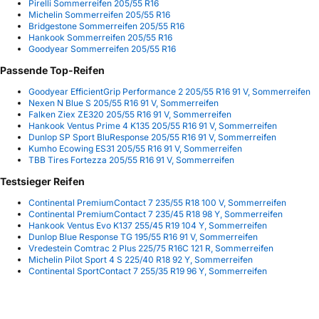
Pirelli Sommerreifen 205/55 R16
Michelin Sommerreifen 205/55 R16
Bridgestone Sommerreifen 205/55 R16
Hankook Sommerreifen 205/55 R16
Goodyear Sommerreifen 205/55 R16
Passende Top-Reifen
Goodyear EfficientGrip Performance 2 205/55 R16 91 V, Sommerreifen
Nexen N Blue S 205/55 R16 91 V, Sommerreifen
Falken Ziex ZE320 205/55 R16 91 V, Sommerreifen
Hankook Ventus Prime 4 K135 205/55 R16 91 V, Sommerreifen
Dunlop SP Sport BluResponse 205/55 R16 91 V, Sommerreifen
Kumho Ecowing ES31 205/55 R16 91 V, Sommerreifen
TBB Tires Fortezza 205/55 R16 91 V, Sommerreifen
Testsieger Reifen
Continental PremiumContact 7 235/55 R18 100 V, Sommerreifen
Continental PremiumContact 7 235/45 R18 98 Y, Sommerreifen
Hankook Ventus Evo K137 255/45 R19 104 Y, Sommerreifen
Dunlop Blue Response TG 195/55 R16 91 V, Sommerreifen
Vredestein Comtrac 2 Plus 225/75 R16C 121 R, Sommerreifen
Michelin Pilot Sport 4 S 225/40 R18 92 Y, Sommerreifen
Continental SportContact 7 255/35 R19 96 Y, Sommerreifen