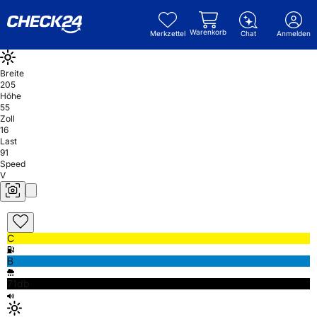
Warenkorb
Merkzettel
Chat
Anmelden
Breite
205
Höhe
55
Zoll
16
Last
91
Speed
V
C
B
71db