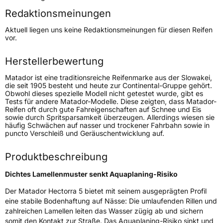
Redaktionsmeinungen
Höchstgeschwindigkeit
240 km/h
Aktuell liegen uns keine Redaktionsmeinungen für diesen Reifen
Lastindex
91
vor.
Höchstlast
615 kg
Herstellerbewertung
Gewicht (in kg)
8,546 kg
Matador ist eine traditionsreiche Reifenmarke aus der Slowakei,
die seit 1905 besteht und heute zur Continental-Gruppe gehört.
Obwohl dieses spezielle Modell nicht getestet wurde, gibt es
Generelle Merkmale
Tests für andere Matador-Modelle. Diese zeigten, dass Matador-
Reifen oft durch gute Fahreigenschaften auf Schnee und Eis
Fahrzeugtyp
PKW
sowie durch Spritsparsamkeit überzeugen. Allerdings wiesen sie
häufig Schwächen auf nasser und trockener Fahrbahn sowie in
Verwendung
Sommerreifen
puncto Verschleiß und Geräuschentwicklung auf.
Modellname
Hectorra 5
Produktbeschreibung
Fahrzeugart
PKW & SUV
Dichtes Lamellenmuster senkt Aquaplaning-Risiko
Weitere Eigenschaften
Der Matador Hectorra 5 bietet mit seinem ausgeprägten Profil
eine stabile Bodenhaftung auf Nässe: Die umlaufenden Rillen und
Schlauchtyp
TL
zahlreichen Lamellen leiten das Wasser zügig ab und sichern
somit den Kontakt zur Straße. Das Aquaplaning-Risiko sinkt und