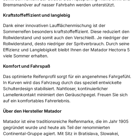
Bremsmanöver auf nasser Fahrbahn werden unterstützt.
Zustand
Neureifen
Kraftstoffeffizient und langlebig
EU Label
Dank einer innovativen Laufflächenmischung ist der
Sommerreifen besonders kraftstoffeffizient. Diese reduziert den
Effizienz
C
Rollwiderstand und somit auch den Verschleiß. Je niedriger der
Rollwiderstand, desto niedriger der Spritverbrauch. Durch seine
Effizienz und Langlebigkeit bleibt Ihnen der Matador Hectorra 5
Nasshaftung
B
viele Sommer erhalten.
Rollgeräusch (Klasse)
B
Komfort und Fahrspaß
Das optimierte Reifenprofil sorgt für ein angenehmes Fahrgefühl.
Rollgeräusch (dB)
71
In Kurven wird das Fahrzeug durch das speziell entwickelte
Schulterdesign stabilisiert. Nahtloser, kontinuierlicher
Fahrzeugklasse
C1
Lamellenkontakt minimiert den Geräuschpegel. Freuen Sie sich
auf ein komfortables Fahrerlebnis.
3PMSF / Schneeflockensymbol / Alpine-Symbol
Nein
Über den Hersteller Matador
EPREL ID
1205396
Matador ist eine traditionsreiche Reifenmarke, die im Jahr 1905
gegründet wurde und heute als Teil der renommierten
Allgemeine Produktsicherheit (GPSR)
Continental-Gruppe agiert. Mit Sitz in Bratislava, Slowakei,