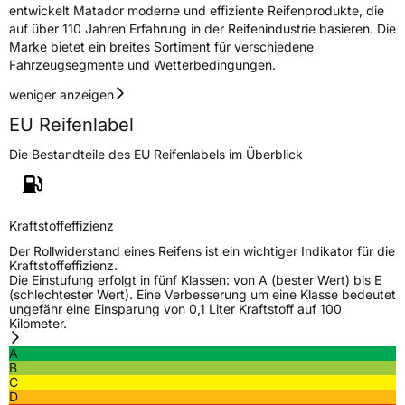
entwickelt Matador moderne und effiziente Reifenprodukte, die
Herstellerkontakt
Continental Reifen Deutschland GmbH,
auf über 110 Jahren Erfahrung in der Reifenindustrie basieren. Die
Continental-Plaza 1 30175 Hannover
Marke bietet ein breites Sortiment für verschiedene
Deutschland,
customerservice_tires@conti.de
Fahrzeugsegmente und Wetterbedingungen.
weniger anzeigen
EU Reifenlabel
Die Bestandteile des EU Reifenlabels im Überblick
Kraftstoffeffizienz
Der Rollwiderstand eines Reifens ist ein wichtiger Indikator für die
Kraftstoffeffizienz.
Die Einstufung erfolgt in fünf Klassen: von A (bester Wert) bis E
(schlechtester Wert). Eine Verbesserung um eine Klasse bedeutet
ungefähr eine Einsparung von 0,1 Liter Kraftstoff auf 100
Kilometer.
A
B
C
D