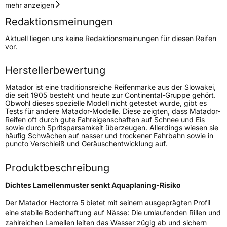
Geschwindigkeitsindex
Y
mehr anzeigen
Redaktionsmeinungen
Höchstgeschwindigkeit
300 km/h
Aktuell liegen uns keine Redaktionsmeinungen für diesen Reifen
Lastindex
103
vor.
Höchstlast
875 kg
Herstellerbewertung
Matador ist eine traditionsreiche Reifenmarke aus der Slowakei,
Generelle Merkmale
die seit 1905 besteht und heute zur Continental-Gruppe gehört.
Obwohl dieses spezielle Modell nicht getestet wurde, gibt es
Fahrzeugtyp
PKW
Tests für andere Matador-Modelle. Diese zeigten, dass Matador-
Reifen oft durch gute Fahreigenschaften auf Schnee und Eis
Verwendung
Sommerreifen
sowie durch Spritsparsamkeit überzeugen. Allerdings wiesen sie
häufig Schwächen auf nasser und trockener Fahrbahn sowie in
Modellname
Hectorra 5
puncto Verschleiß und Geräuschentwicklung auf.
Fahrzeugart
PKW & SUV
Produktbeschreibung
Weitere Eigenschaften
Dichtes Lamellenmuster senkt Aquaplaning-Risiko
Der Matador Hectorra 5 bietet mit seinem ausgeprägten Profil
Schlauchtyp
TL
eine stabile Bodenhaftung auf Nässe: Die umlaufenden Rillen und
zahlreichen Lamellen leiten das Wasser zügig ab und sichern