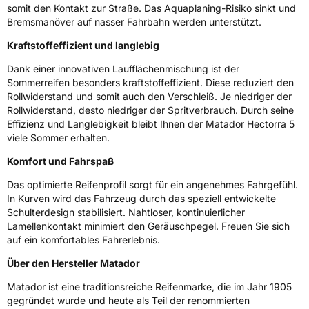
Zustand
Neureifen
somit den Kontakt zur Straße. Das Aquaplaning-Risiko sinkt und
Bremsmanöver auf nasser Fahrbahn werden unterstützt.
Verstärkt
XL
Kraftstoffeffizient und langlebig
Dank einer innovativen Laufflächenmischung ist der
EU Label
Sommerreifen besonders kraftstoffeffizient. Diese reduziert den
Rollwiderstand und somit auch den Verschleiß. Je niedriger der
Effizienz
C
Rollwiderstand, desto niedriger der Spritverbrauch. Durch seine
Effizienz und Langlebigkeit bleibt Ihnen der Matador Hectorra 5
viele Sommer erhalten.
Nasshaftung
B
Komfort und Fahrspaß
Rollgeräusch (Klasse)
B
Das optimierte Reifenprofil sorgt für ein angenehmes Fahrgefühl.
In Kurven wird das Fahrzeug durch das speziell entwickelte
Rollgeräusch (dB)
72
Schulterdesign stabilisiert. Nahtloser, kontinuierlicher
Fahrzeugklasse
C1
Lamellenkontakt minimiert den Geräuschpegel. Freuen Sie sich
auf ein komfortables Fahrerlebnis.
3PMSF / Schneeflockensymbol / Alpine-Symbol
Nein
Über den Hersteller Matador
Matador ist eine traditionsreiche Reifenmarke, die im Jahr 1905
EPREL ID
1396103
gegründet wurde und heute als Teil der renommierten