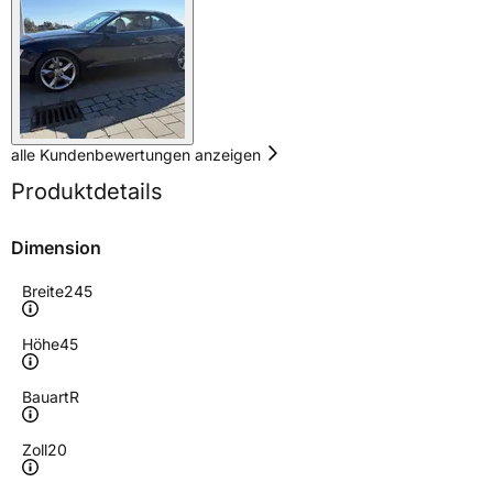
alle Kundenbewertungen anzeigen
Produktdetails
Dimension
Breite
245
Höhe
45
Bauart
R
Zoll
20