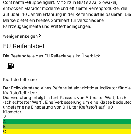
Continental-Gruppe agiert. Mit Sitz in Bratislava, Slowakei,
Allgemeine Produktsicherheit (GPSR)
entwickelt Matador moderne und effiziente Reifenprodukte, die
auf über 110 Jahren Erfahrung in der Reifenindustrie basieren. Die
Herstellerkontakt
Continental Reifen Deutschland GmbH,
Marke bietet ein breites Sortiment für verschiedene
Continental-Plaza 1 30175 Hannover
Deutschland,
Fahrzeugsegmente und Wetterbedingungen.
customerservice_tires@conti.de
weniger anzeigen
EU Reifenlabel
Die Bestandteile des EU Reifenlabels im Überblick
Kraftstoffeffizienz
Der Rollwiderstand eines Reifens ist ein wichtiger Indikator für die
Kraftstoffeffizienz.
Die Einstufung erfolgt in fünf Klassen: von A (bester Wert) bis E
(schlechtester Wert). Eine Verbesserung um eine Klasse bedeutet
ungefähr eine Einsparung von 0,1 Liter Kraftstoff auf 100
Kilometer.
A
B
C