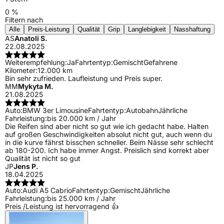
0 %
Filtern nach
Alle
Preis-Leistung
Qualität
Grip
Langlebigkeit
Nasshaftung
AS
Anatoli S.
22.08.2025
Weiterempfehlung:
Ja
Fahrtentyp:
Gemischt
Gefahrene
Kilometer:
12.000 km
Bin sehr zufrieden. Laufleistung und Preis super.
MM
Mykyta M.
21.08.2025
Auto:
BMW 3er Limousine
Fahrtentyp:
Autobahn
Jährliche
Fahrleistung:
bis 20.000 km / Jahr
Die Reifen sind aber nicht so gut wie ich gedacht habe. Halten
auf großen Geschwindigkeiten absolut nicht gut, auch wenn du
in die kurve fährst bisschen schneller. Beim Nässe sehr schlecht
ab 180-200. Ich habe immer Angst. Preislich sind korrekt aber
Qualität ist nicht so gut
JP
Jens P.
18.04.2025
Auto:
Audi A5 Cabrio
Fahrtentyp:
Gemischt
Jährliche
Fahrleistung:
bis 25.000 km / Jahr
Preis /Leistung ist hervorragend 👍