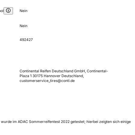
ol
Nein
Nein
492427
Continental Reifen Deutschland GmbH, Continental-
Plaza 1 30175 Hannover Deutschland,
customerservice_tires@conti.de
l wurde im ADAC Sommerreifentest 2022 getestet; hierbei zeigten sich einige