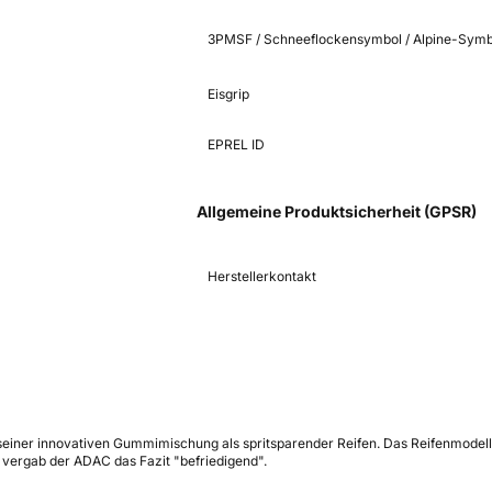
3PMSF / Schneeflockensymbol / Alpine-Symb
Eisgrip
EPREL ID
Allgemeine Produktsicherheit (GPSR)
Herstellerkontakt
 seiner innovativen Gummimischung als spritsparender Reifen. Das Reifenmodel
vergab der ADAC das Fazit "befriedigend".