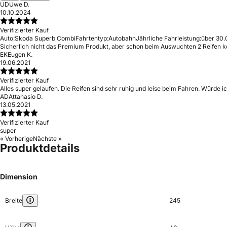
UD
Uwe D.
10.10.2024
Verifizierter Kauf
Auto:
Skoda Superb Combi
Fahrtentyp:
Autobahn
Jährliche Fahrleistung:
über 30.
Sicherlich nicht das Premium Produkt, aber schon beim Auswuchten 2 Reifen ke
EK
Eugen K.
19.06.2021
Verifizierter Kauf
Alles super gelaufen. Die Reifen sind sehr ruhig und leise beim Fahren. Würde i
AD
Attanasio D.
13.05.2021
Verifizierter Kauf
super
« Vorherige
Nächste »
Produktdetails
Dimension
Breite
245