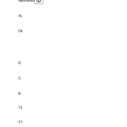
Neureifen
XL
FR
D
C
B
72
C1