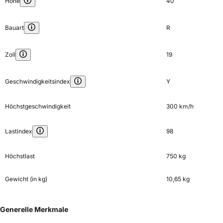
Höhe
40
Bauart
R
Zoll
19
Geschwindigkeitsindex
Y
Höchstgeschwindigkeit
300 km/h
Lastindex
98
Höchstlast
750 kg
Gewicht (in kg)
10,65 kg
Generelle Merkmale