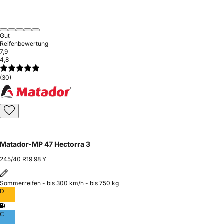
Gut
Reifenbewertung
7,9
4,8
(30)
Matador-MP 47 Hectorra 3
245/40 R19 98 Y
Sommerreifen - bis 300 km/h - bis 750 kg
D
C