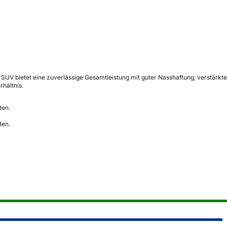
V bietet eine zuverlässige Gesamtleistung mit guter Nasshaftung, verstärkter
hältnis.
ten.
ten.