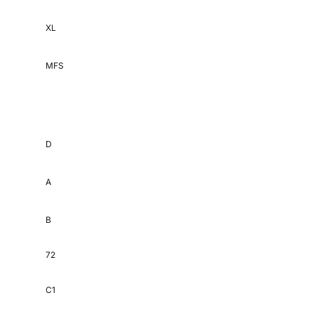
XL
MFS
D
A
B
72
C1