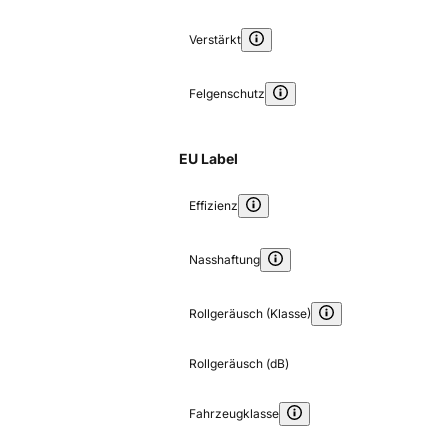
Verstärkt
Felgenschutz
EU Label
Effizienz
Nasshaftung
Rollgeräusch (Klasse)
Rollgeräusch (dB)
Fahrzeugklasse