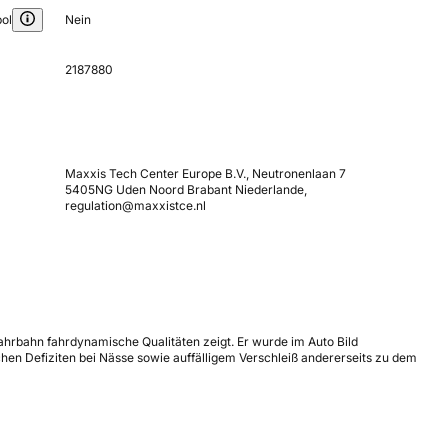
ol
Nein
2187880
Maxxis Tech Center Europe B.V., Neutronenlaan 7
5405NG Uden Noord Brabant Niederlande,
regulation@maxxistce.nl
Fahrbahn fahrdynamische Qualitäten zeigt. Er wurde im Auto Bild
chen Defiziten bei Nässe sowie auffälligem Verschleiß andererseits zu dem