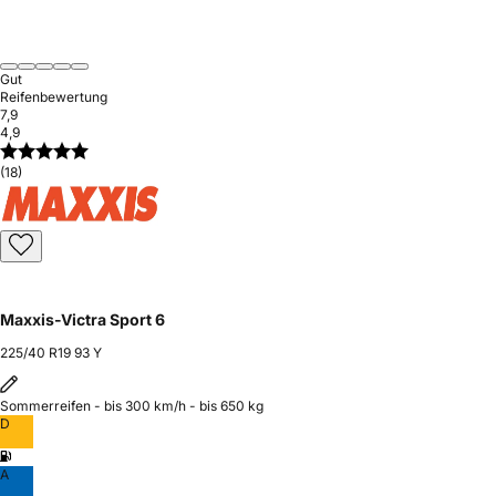
Gut
Reifenbewertung
7,9
4,9
(18)
Maxxis-Victra Sport 6
225/40 R19 93 Y
Sommerreifen - bis 300 km/h - bis 650 kg
D
A