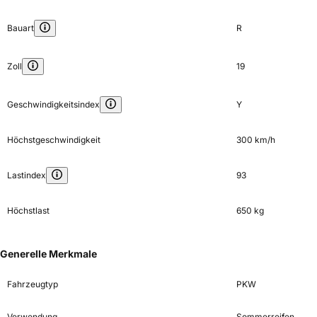
Bauart
R
Zoll
19
Geschwindigkeitsindex
Y
Höchstgeschwindigkeit
300 km/h
Lastindex
93
Höchstlast
650 kg
Generelle Merkmale
Fahrzeugtyp
PKW
Verwendung
Sommerreifen