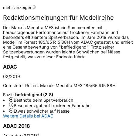
Geschwindigkeitsindex
T
mehr anzeigen
Redaktionsmeinungen für Modellreihe
Höchstgeschwindigkeit
190 km/h
Der Maxxis Mecotra ME3 ist ein Sommerreifen mit
Lastindex
74
herausragender Performance auf trockener Fahrbahn und
besonders effizientem Spritverbrauch. Im Jahr 2019 wurde das
Modell im Format 185/65 R15 88H vom ADAC getestet und erhielt
Höchstlast
375 kg
eine Gesamtbewertung von "befriedigend". Trotz seiner
Spitzenbewertungen wurden leichte Schwächen bei Nässe
Gewicht (in kg)
5,53 kg
festgestellt, was zu dieser Endnote führte.
ADAC
Generelle Merkmale
02/2019
Fahrzeugtyp
PKW
Getesteter Reifen:
Maxxis Mecotra ME3 185/65 R15 88H
Verwendung
Sommerreifen
Fazit:
befriedigend (2,8)
Modellname
Mecotra 3 ME3
Bestnote beim Spritverbrauch
Besonders gut auf trockener Fahrbahn
Fahrzeugart
PKW & SUV
Etwas schwächer auf Nässe
Weitere Details bei ADAC
Weitere Eigenschaften
ADAC 2018
Ausgabe (3/2018)