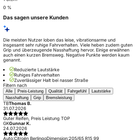
0 %
Das sagen unsere Kunden
Die meisten Nutzer loben das leise, vibrationsarme und
insgesamt sehr ruhige Fahrverhalten. Viele heben zudem guten
Grip und überzeugende Nasshaftung hervor. Einige erwähnen
auch einen kurzen Bremsweg. Negative Punkte werden kaum
genannt.
Reduzierte Lautstärke
Ruhiges Fahrverhalten
Zuverlässiger Halt bei nasser Straße
Filtern nach
Alle
Preis-Leistung
Qualität
Fahrgefühl
Lautstärke
Nasshaftung
Grip
Bremsleistung
TB
Thomas B.
31.07.2026
Guter Reifen, Preis Leistung TOP
GK
Gunnar K.
24.07.2026
Auto:
Citroën Berlingo
Dimension:
205/65 R15 99