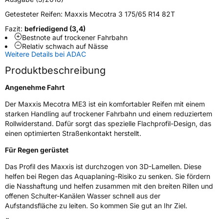
Schlauchtyp
TL
Getesteter Reifen:
Maxxis Mecotra 3 175/65 R14 82T
Zustand
Neureifen
Fazit:
befriedigend (3,4)
Bestnote auf trockener Fahrbahn
Relativ schwach auf Nässe
EU Label
Weitere Details bei ADAC
Produktbeschreibung
Effizienz
C
Angenehme Fahrt
Nasshaftung
B
Der Maxxis Mecotra ME3 ist ein komfortabler Reifen mit einem
starken Handling auf trockener Fahrbahn und einem reduziertem
Rollgeräusch (Klasse)
B
Rollwiderstand. Dafür sorgt das spezielle Flachprofil-Design, das
einen optimierten Straßenkontakt herstellt.
Rollgeräusch (dB)
69
Für Regen gerüstet
Fahrzeugklasse
C1
Das Profil des Maxxis ist durchzogen von 3D-Lamellen. Diese
helfen bei Regen das Aquaplaning-Risiko zu senken. Sie fördern
3PMSF / Schneeflockensymbol / Alpine-Symbol
Nein
die Nasshaftung und helfen zusammen mit den breiten Rillen und
offenen Schulter-Kanälen Wasser schnell aus der
Eisgrip
Nein
Aufstandsfläche zu leiten. So kommen Sie gut an Ihr Ziel.