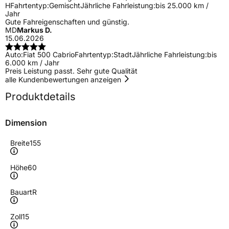
H
Fahrtentyp:
Gemischt
Jährliche Fahrleistung:
bis 25.000 km /
Jahr
Gute Fahreigenschaften und günstig.
MD
Markus D.
15.06.2026
Auto:
Fiat 500 Cabrio
Fahrtentyp:
Stadt
Jährliche Fahrleistung:
bis
6.000 km / Jahr
Preis Leistung passt. Sehr gute Qualität
alle Kundenbewertungen anzeigen
Produktdetails
Dimension
Breite
155
Höhe
60
Bauart
R
Zoll
15