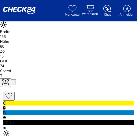
Warenkorb
Merkzettel
Chat
Anmelden
Breite
155
Höhe
60
Zoll
15
Last
74
Speed
T
C
B
69db