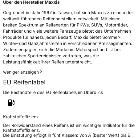
EPREL ID
441144
Über den Hersteller Maxxis
Gegründet im Jahr 1967 in Taiwan, hat sich Maxxis zu einem der
Allgemeine Produktsicherheit (GPSR)
weltweit führenden Reifenherstellern entwickelt. Mit einem
breiten Spektrum an Reifenarten für PKWs, SUVs, Motorräder,
Herstellerkontakt
Maxxis Tech Center Europe B.V.,
Neutronenlaan 7 5405NG Uden Noord
Fahrräder und viele weitere Fahrzeuge bietet das Unternehmen
Brabant Niederlande,
Produkte für nahezu jeden Bedarf. Maxxis bietet Sommer-,
regulation@maxxistce.nl
Winter- und Ganzjahresreifen in verschiedenen Preissegmenten.
Zudem engagiert sich die Marke im Motorsport und ist bei
zahlreichen Sportereignissen vertreten, was die
Leistungsfähigkeit ihrer Reifen unterstreicht.
weniger anzeigen
EU Reifenlabel
Die Bestandteile des EU Reifenlabels im Überblick
Kraftstoffeffizienz
Der Rollwiderstand eines Reifens ist ein wichtiger Indikator für die
Kraftstoffeffizienz.
Die Einstufung erfolgt in fünf Klassen: von A (bester Wert) bis E