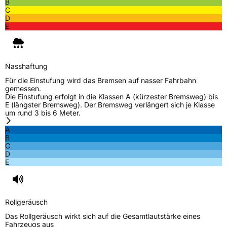
Schlauchtyp
TL
B
C
D
Zustand
Neureifen
E
EU Label
Nasshaftung
Effizienz
C
Für die Einstufung wird das Bremsen auf nasser Fahrbahn
gemessen.
Die Einstufung erfolgt in die Klassen A (kürzester Bremsweg) bis
Nasshaftung
C
E (längster Bremsweg). Der Bremsweg verlängert sich je Klasse
um rund 3 bis 6 Meter.
Rollgeräusch (Klasse)
B
A
B
C
Rollgeräusch (dB)
71
D
E
Fahrzeugklasse
C1
3PMSF / Schneeflockensymbol / Alpine-Symbol
Nein
Rollgeräusch
EPREL ID
573599
Das Rollgeräusch wirkt sich auf die Gesamtlautstärke eines
Fahrzeugs aus