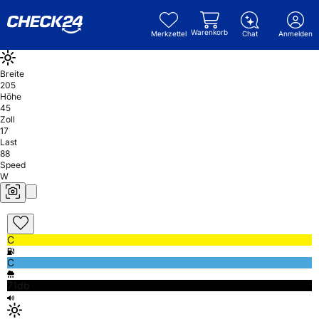
Warenkorb
Merkzettel
Chat
Anmelden
Breite
205
Höhe
45
Zoll
17
Last
88
Speed
W
C
C
71db