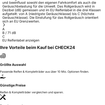
Allgemeine Produktsicherheit (GPSR)
und beeinflusst sowohl den eigenen Fahrkomfort als auch die
Geräuschbelastung für die Umwelt. Das Rollgeräusch wird in
Dezibel (dB) gemessen und im EU Reifenlabel in die drei Klassen
Herstellerkontakt
EUCEREP B.V., Roald Dahllaan 33 5629MC
aufgeteilt: von A (niedrigste Geräuschklasse) bis C (höchste
Eindhoven The Netherlands Niederlande,
Geräuschklasse). Die Einstufung für das Rollgeräusch orientiert
eucerep@eucerep.com
sich an EU Grenzwerten.
A
B
/
71
dB
C
EU Reifenlabel anzeigen
Ihre Vorteile beim Kauf bei CHECK24
Größte Auswahl
Passende Reifen & Kompletträder aus über 10 Mio. Optionen finden.
Günstige Preise
Reifen & Kompletträder vergleichen und sparen.