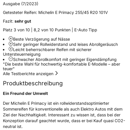
EU Label
Ausgabe (7/2023)
Getesteter Reifen:
Michelin E Primacy 255/45 R20 101V
Effizienz
A
Fazit:
sehr gut
Nasshaftung
B
Platz 3 von 10 | 8,2 von 10 Punkten | E-Auto Tipp
Beste Verzögerung auf Nässe
Rollgeräusch (Klasse)
B
Sehr geringer Rollwiderstand und leises Abrollgeräusch
Leicht beherrschbarer Reifen mit sicherer
Untersteuerneigung
Rollgeräusch (dB)
70
Schwacher Abrollkomfort mit geringer Eigendämpfung
"Die beste Wahl für hochwertig-komfortable E-Modelle – aber
Fahrzeugklasse
C1
teuer"
Alle Testberichte anzeigen
3PMSF / Schneeflockensymbol / Alpine-Symbol
Nein
Produktbeschreibung
EPREL ID
1636829
Ein Freund der Umwelt
Der Michelin E Primacy ist ein rollwiderstandsoptimierter
Allgemeine Produktsicherheit (GPSR)
Sommereifen für konventionelle als auch Elektro Autos mit dem
Ziel der Nachhaltigkeit. Interessant zu wissen ist, dass bei der
Herstellerkontakt
MANUFACTURE FRANCAISE DES
Konzeption darauf geachtet wurde, dass er bei Kauf quasi CO2-
PNEUMATIQUES MICHELIN, place des
Carmes-Déchaux 23 63000 Clermont-
neutral ist.