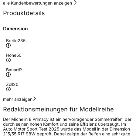
alle Kundenbewertungen anzeigen
Produktdetails
Dimension
Breite
235
Höhe
50
Bauart
R
Zoll
20
Geschwindigkeitsindex
V
mehr anzeigen
Redaktionsmeinungen für Modellreihe
Höchstgeschwindigkeit
240 km/h
Der Michelin E Primacy ist ein hervorragender Sommerreifen, der
Lastindex
107
durch seinen hohen Komfort und seine Effizienz überzeugt. Im
Auto Motor Sport Test 2025 wurde das Modell in der Dimension
215/55 R17 98W geprüft. Dabei zeigte der Reifen eine sehr gute