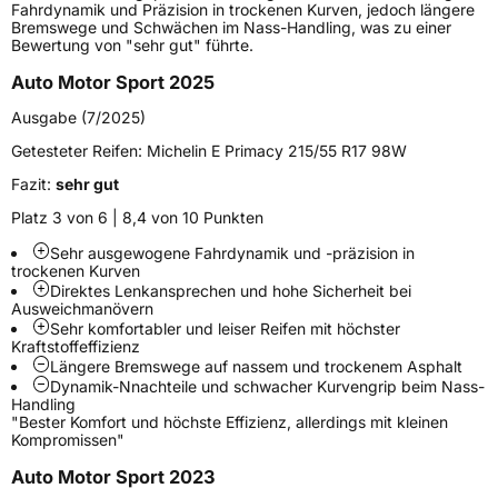
Höchstlast
975 kg
Fahrdynamik und Präzision in trockenen Kurven, jedoch längere
Bremswege und Schwächen im Nass-Handling, was zu einer
Gewicht (in kg)
13,188 kg
Bewertung von "sehr gut" führte.
Auto Motor Sport 2025
Generelle Merkmale
Ausgabe (7/2025)
Fahrzeugtyp
PKW
Getesteter Reifen:
Michelin E Primacy 215/55 R17 98W
Verwendung
Sommerreifen
Fazit:
sehr gut
Modellname
E Primacy
Platz 3 von 6 | 8,4 von 10 Punkten
Fahrzeugart
PKW & SUV
Sehr ausgewogene Fahrdynamik und -präzision in
trockenen Kurven
Direktes Lenkansprechen und hohe Sicherheit bei
Weitere Eigenschaften
Ausweichmanövern
Sehr komfortabler und leiser Reifen mit höchster
Schlauchtyp
TL
Kraftstoffeffizienz
Längere Bremswege auf nassem und trockenem Asphalt
Dynamik-Nnachteile und schwacher Kurvengrip beim Nass-
Zustand
Neureifen
Handling
"Bester Komfort und höchste Effizienz, allerdings mit kleinen
Kompromissen"
Verstärkt
XL
Auto Motor Sport 2023