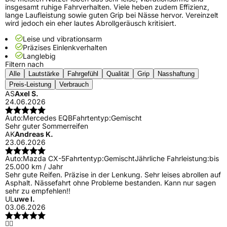
insgesamt ruhige Fahrverhalten. Viele heben zudem Effizienz,
lange Laufleistung sowie guten Grip bei Nässe hervor. Vereinzelt
wird jedoch ein eher lautes Abrollgeräusch kritisiert.
Leise und vibrationsarm
Präzises Einlenkverhalten
Langlebig
Filtern nach
Alle
Lautstärke
Fahrgefühl
Qualität
Grip
Nasshaftung
Preis-Leistung
Verbrauch
AS
Axel S.
24.06.2026
Auto:
Mercedes EQB
Fahrtentyp:
Gemischt
Sehr guter Sommerreifen
AK
Andreas K.
23.06.2026
Auto:
Mazda CX-5
Fahrtentyp:
Gemischt
Jährliche Fahrleistung:
bis
25.000 km / Jahr
Sehr gute Reifen. Präzise in der Lenkung. Sehr leises abrollen auf
Asphalt. Nässefahrt ohne Probleme bestanden. Kann nur sagen
sehr zu empfehlen!!
UL
uwe l.
03.06.2026
👍🏻