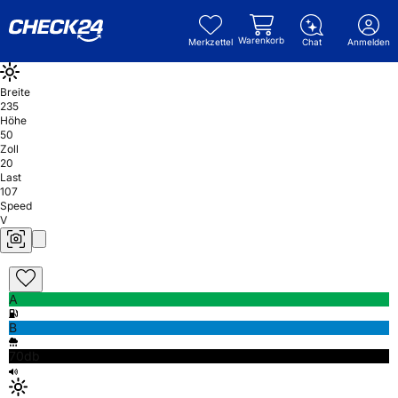
Warenkorb
Merkzettel
Chat
Anmelden
Breite
235
Höhe
50
Zoll
20
Last
107
Speed
V
A
B
70db