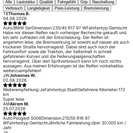
Alle
Lautstärke
Qualität
Fahrgefühl
Grip
Nasshaftung
Verbrauch
Langlebigkeit
Preis-Leistung
Bremsleistung
TB
Thomas B.
04.08.2026
Auto:
BMW 5er
Dimension:
235/45 R17 97 W
Fahrtentyp:
Gemischt
Habe mir diesen Reifen nach vorheriger Recherche gekauft und
bin sehr zufrieden mit der Entscheidung. Der Reifen ist
angenehm leise, die Bremswirkung ist sowohl auf nasser als auch
trockener Straße hervorragend. Dabei sind auch noch der
Fahrkomfort sowie die Traktion, der Seitenhalt in schnell
gefahrenen Kurven und die Federungseigenschaften
hervorragend. Über den Spritverbrauch kann ich noch nichts
aussagen. Aus meinen Erfahrungen ist der Reifen vorbehaltlos
weiterzuempfehlen!
JW
Johannes W.
02.08.2026
Weiterempfehlung:
Ja
Fahrtentyp:
Stadt
Gefahrene Kilometer:
172
km
Super leise
AM
Akrem M.
25.07.2026
Auto:
Peugeot 5008
Dimension:
215/55 R16 97
W
Fahrtentyp:
Gemischt
Jährliche Fahrleistung:
über 30.000 km /
Jahr
Ja