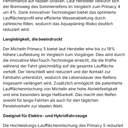
Performance auf nassen Straßen. Laut Hersteller verkürzt sich
Ferrand Frankreich, contact@tc.michelin.eu
der Bremsweg des Sommerreifens im Vergleich zum Primacy 4
um 4%. Dank innovativer Technologien bietet das optimierte
Laufflächenprofil eine effiziente Wasserableitung durch
zahlreiche Rillen, wodurch das Aquaplaning-Risiko deutlich
reduziert wird.
Langlebigkeit, die beeindruckt
Der Michelin Primacy 5 bietet laut Hersteller eine bis zu 18%
höhere Laufleistung im Vergleich zum Vorgänger. Dies wird durch
die innovative MaxTouch-Technologie erreicht, die die Kräfte
während der Fahrt gleichmäßig auf die gesamte Lauffläche
verteilt. Der Verschleiß wird reduziert und der Kontakt zur
Fahrbahn unterstützt, wodurch die Lebensdauer des Reifens
insgesamt verlängert wird. Zusätzlich ermöglicht die patentierte
Laufflächenmischung von Michelin eine hohe Abriebfestigkeit
und eine besonders lange Haltbarkeit. Das macht den Reifen
sowohl für lange Fahrten als auch für den täglichen
Pendelverkehr zur idealen Wahl.
Geeignet für Elektro- und Hybridfahrzeuge
Die Hochleistungs-Laufflächenmischung des Primacy 5 reduziert