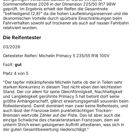
Höchstlast
875 kg
Sommerreifentest 2026 in der Dimension 225/50 R17 98W
geprüft. Im Ergebnis erhielt der Reifen die Gesamtnote
Gewicht (in kg)
11,051 kg
"befriedigend (2,8)" da die hohen Laufleistungsreserven und die
ökonomischen Vorteile durch spürbare Einschränkungen beim
Fahrverhalten sowohl auf trockener als auch auf nasser Fahrbahn
Generelle Merkmale
relativiert wurden.
Fahrzeugtyp
PKW
Die Reifentester
Verwendung
Sommerreifen
03/2026
Modellname
Primacy 5
Getesteter Reifen:
Michelin Primacy 5 235/55 R18 100V
Fahrzeugart
PKW & SUV
Fazit:
gut
Platz 4 von 5
Weitere Eigenschaften
"Der tapfer mitkämpfende Michelin hatte ob der in Teilen sehr
starken Konkurrenz in diesem Test nicht eben den leichtesten
Schlauchtyp
TL
Stand. Der vor allem für seine Gleichförmigkeit, Nachhaltigkeit
und Langlebigkeit gerühmte Primacy 5 hat betont dort seine
größte Anhängerschaft, glänzt erwartungsgemäß souverän beim
Zustand
Neureifen
Rollwiderstand. Damit dominiert man zwar keine Reifentests, und
auch lässt der Franzose beim punkteträchtigen Trocken-
Bremsen wertvolle Zähler auf der Piste. Das ist aber auch die
Verstärkt
XL
einzige Schwäche des charakterstarken Franzosen, dem wir
unterm Strich einen gelungenen Auftritt attestieren, was sich in
der guten Gesamtbewertung niederschlägt."