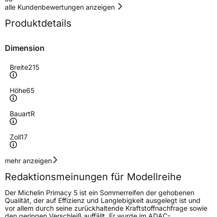
alle Kundenbewertungen anzeigen
Produktdetails
Dimension
Breite
215
Höhe
65
Bauart
R
Zoll
17
Geschwindigkeitsindex
V
mehr anzeigen
Redaktionsmeinungen für Modellreihe
Höchstgeschwindigkeit
240 km/h
Der Michelin Primacy 5 ist ein Sommerreifen der gehobenen
Lastindex
103
Qualität, der auf Effizienz und Langlebigkeit ausgelegt ist und
vor allem durch seine zurückhaltende Kraftstoffnachfrage sowie
den geringen Verschleiß auffällt. Er wurde im ADAC-