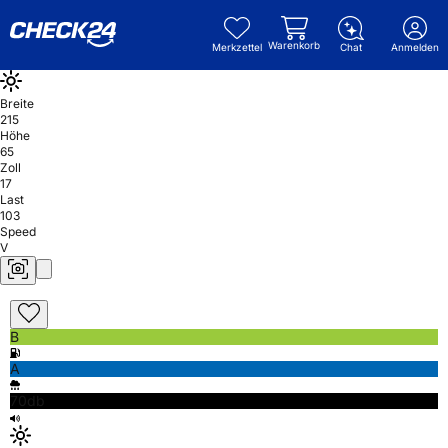
Warenkorb
Merkzettel
Chat
Anmelden
Breite
215
Höhe
65
Zoll
17
Last
103
Speed
V
B
A
70db