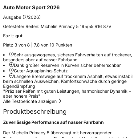
EU Label
Auto Motor Sport 2026
Ausgabe (7/2026)
Effizienz
B
Getesteter Reifen:
Michelin Primacy 5 195/55 R16 87V
Nasshaftung
A
Fazit:
gut
Platz 3 von 8 | 7,8 von 10 Punkten
Rollgeräusch (Klasse)
B
Sehr ausgewogenes, sicheres Fahrverhalten auf trockener,
besonders aber auf nasser Fahrbahn
Rollgeräusch (dB)
70
Dank großer Reserven in Kurven sicher beherrschbar
Guter Aquaplaning-Schutz
Fahrzeugklasse
C1
Längere Bremswege auf trockenem Asphalt, etwas instabil
beim schnellen Ausweichen, Komfortschwäche durch geringe
3PMSF / Schneeflockensymbol / Alpine-Symbol
Nein
Eigendämpfung
"Präziser Reifen mit guten Leistungen, harmonischer Dynamik –
aber hohem Preis"
EPREL ID
2188433
Alle Testberichte anzeigen
Produktbeschreibung
Allgemeine Produktsicherheit (GPSR)
Zuverlässige Performance auf nasser Fahrbahn
Herstellerkontakt
MANUFACTURE FRANCAISE DES
PNEUMATIQUES MICHELIN, place des
Der Michelin Primacy 5 überzeugt mit hervorragender
Carmes-Déchaux 23 63000 Clermont-