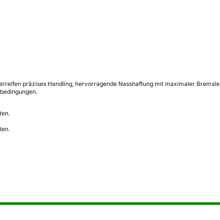
mmerreifen präzises Handling, hervorragende Nasshaftung mit maximaler Bremsle
nbedingungen.
ten.
ten.