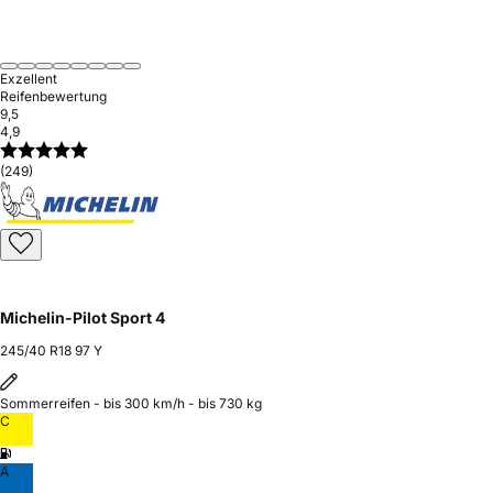
Exzellent
Reifenbewertung
9,5
4,9
(249)
Michelin-Pilot Sport 4
245/40 R18 97 Y
Sommerreifen - bis 300 km/h - bis 730 kg
C
A