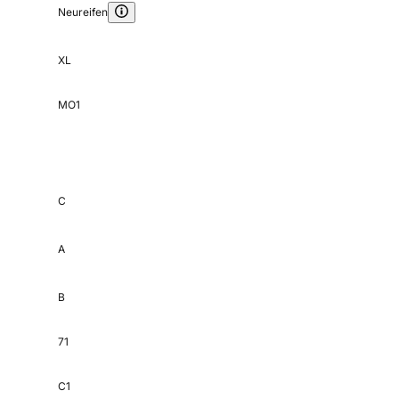
Neureifen
XL
MO1
C
A
B
71
C1