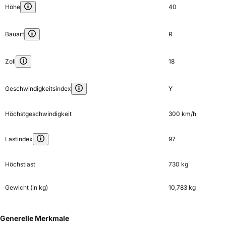
Höhe
40
Bauart
R
Zoll
18
Geschwindigkeitsindex
Y
Höchstgeschwindigkeit
300 km/h
Lastindex
97
Höchstlast
730 kg
Gewicht (in kg)
10,783 kg
Generelle Merkmale