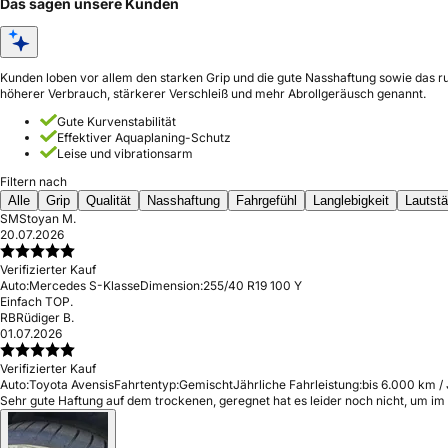
Das sagen unsere Kunden
Kunden loben vor allem den starken Grip und die gute Nasshaftung sowie das ru
höherer Verbrauch, stärkerer Verschleiß und mehr Abrollgeräusch genannt.
Gute Kurvenstabilität
Effektiver Aquaplaning-Schutz
Leise und vibrationsarm
Filtern nach
Alle
Grip
Qualität
Nasshaftung
Fahrgefühl
Langlebigkeit
Lautstä
SM
Stoyan M.
20.07.2026
Verifizierter Kauf
Auto:
Mercedes S-Klasse
Dimension:
255/40 R19 100 Y
Einfach TOP.
RB
Rüdiger B.
01.07.2026
Verifizierter Kauf
Auto:
Toyota Avensis
Fahrtentyp:
Gemischt
Jährliche Fahrleistung:
bis 6.000 km /
Sehr gute Haftung auf dem trockenen, geregnet hat es leider noch nicht, um im n