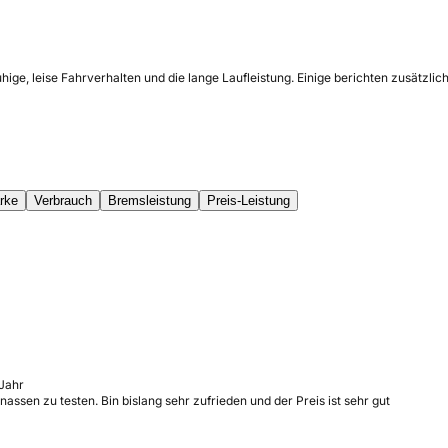
hige, leise Fahrverhalten und die lange Laufleistung. Einige berichten zusätz
rke
Verbrauch
Bremsleistung
Preis-Leistung
 Jahr
assen zu testen. Bin bislang sehr zufrieden und der Preis ist sehr gut