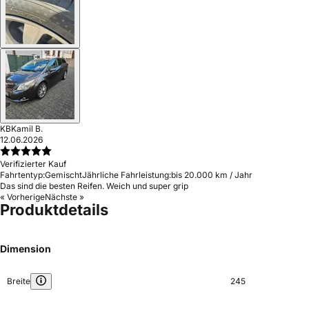
KB
Kamil B.
12.06.2026
Verifizierter Kauf
Fahrtentyp:
Gemischt
Jährliche Fahrleistung:
bis 20.000 km / Jahr
Das sind die besten Reifen. Weich und super grip
« Vorherige
Nächste »
Produktdetails
Dimension
Breite
245