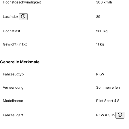
Höchstgeschwindigkeit
300 km/h
Lastindex
89
Höchstlast
580 kg
Gewicht (in kg)
11 kg
Generelle Merkmale
Fahrzeugtyp
PKW
Verwendung
Sommerreifen
Modellname
Pilot Sport 4 S
Fahrzeugart
PKW & SUV