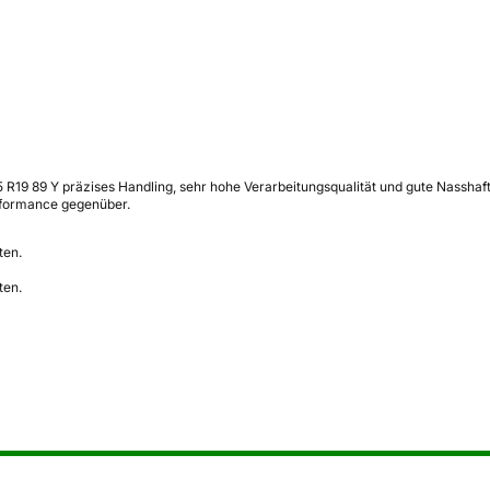
5 R19 89 Y präzises Handling, sehr hohe Verarbeitungsqualität und gute Nasshaf
formance gegenüber.
ten.
ten.