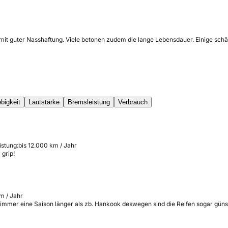
 mit guter Nasshaftung. Viele betonen zudem die lange Lebensdauer. Einige sch
bigkeit
Lautstärke
Bremsleistung
Verbrauch
istung:
bis 12.000 km / Jahr
grip!
m / Jahr
uch immer eine Saison länger als zb. Hankook deswegen sind die Reifen sogar gün