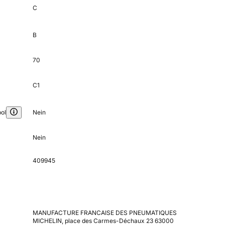
C
B
70
C1
ol
Nein
Nein
409945
MANUFACTURE FRANCAISE DES PNEUMATIQUES
MICHELIN, place des Carmes-Déchaux 23 63000