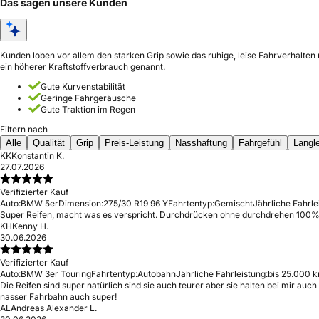
Das sagen unsere Kunden
Kunden loben vor allem den starken Grip sowie das ruhige, leise Fahrverhalten
ein höherer Kraftstoffverbrauch genannt.
Gute Kurvenstabilität
Geringe Fahrgeräusche
Gute Traktion im Regen
Filtern nach
Alle
Qualität
Grip
Preis-Leistung
Nasshaftung
Fahrgefühl
Langle
KK
Konstantin K.
27.07.2026
Verifizierter Kauf
Auto:
BMW 5er
Dimension:
275/30 R19 96 Y
Fahrtentyp:
Gemischt
Jährliche Fahrle
Super Reifen, macht was es verspricht. Durchdrücken ohne durchdrehen 100% 
KH
Kenny H.
30.06.2026
Verifizierter Kauf
Auto:
BMW 3er Touring
Fahrtentyp:
Autobahn
Jährliche Fahrleistung:
bis 25.000 k
Die Reifen sind super natürlich sind sie auch teurer aber sie halten bei mir a
nasser Fahrbahn auch super!
AL
Andreas Alexander L.