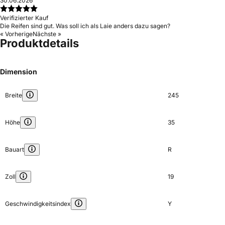
30.06.2026
Verifizierter Kauf
Die Reifen sind gut. Was soll ich als Laie anders dazu sagen?
« Vorherige
Nächste »
Produktdetails
Dimension
Breite
245
Höhe
35
Bauart
R
Zoll
19
Geschwindigkeitsindex
Y