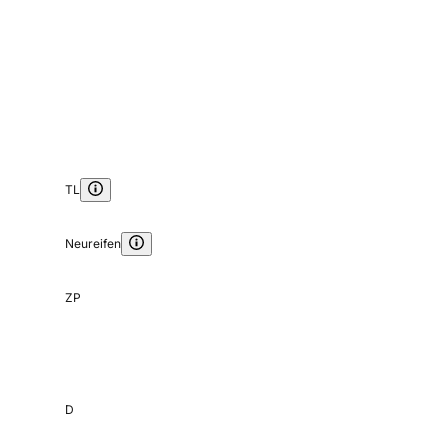
TL
Neureifen
ZP
D