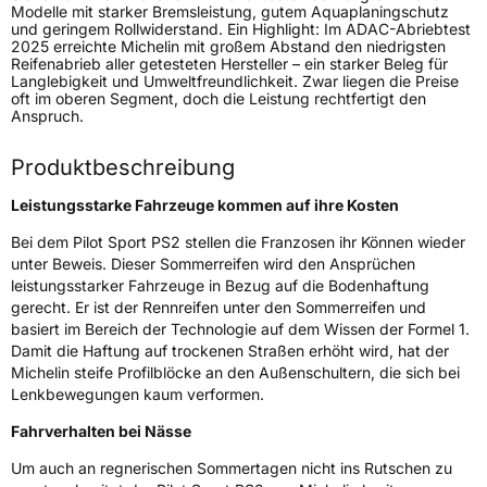
Modelle mit starker Bremsleistung, gutem Aquaplaningschutz
und geringem Rollwiderstand. Ein Highlight: Im ADAC-Abriebtest
Fahrzeugtyp
PKW
2025 erreichte Michelin mit großem Abstand den niedrigsten
Reifenabrieb aller getesteten Hersteller – ein starker Beleg für
Verwendung
Sommerreifen
Langlebigkeit und Umweltfreundlichkeit. Zwar liegen die Preise
oft im oberen Segment, doch die Leistung rechtfertigt den
Modellname
Pilot Sport PS2
Anspruch.
Fahrzeugart
PKW & SUV
Produktbeschreibung
Weitere Eigenschaften
Leistungsstarke Fahrzeuge kommen auf ihre Kosten
Bei dem Pilot Sport PS2 stellen die Franzosen ihr Können wieder
Schlauchtyp
TL
unter Beweis. Dieser Sommerreifen wird den Ansprüchen
leistungsstarker Fahrzeuge in Bezug auf die Bodenhaftung
Zustand
Neureifen
gerecht. Er ist der Rennreifen unter den Sommerreifen und
basiert im Bereich der Technologie auf dem Wissen der Formel 1.
Felgenschutz
FSL
Damit die Haftung auf trockenen Straßen erhöht wird, hat der
Michelin steife Profilblöcke an den Außenschultern, die sich bei
Lenkbewegungen kaum verformen.
Empfohlen für Porsche
N3
Fahrverhalten bei Nässe
EU Label
Um auch an regnerischen Sommertagen nicht ins Rutschen zu