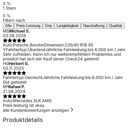
0 %
1 Stern
0 %
Filtern nach
Alle
Preis-Leistung
Grip
Langlebigkeit
Nasshaftung
Qualität
MS
Michael S.
03.08.2026
Auto:
Porsche Boxster
Dimension:
235/40 R18 95
Y
Fahrtentyp:
Überland
Jährliche Fahrleistung:
bis 6.000 km / Jahr
Sehr zufrieden. Kann ich nur weiterempfehlen! Problemlos und
preislich hat sich der Kauf übner Check24 gelohnt!
HG
Herbert G.
03.11.2025
Fahrtentyp:
Gemischt
Jährliche Fahrleistung:
bis 6.000 km / Jahr
Gut getestet
RP
Rafael P.
21.08.2024
Auto:
Mercedes SLK AMG
Preis leistung Ist okay
alle Kundenbewertungen anzeigen
Produktdetails