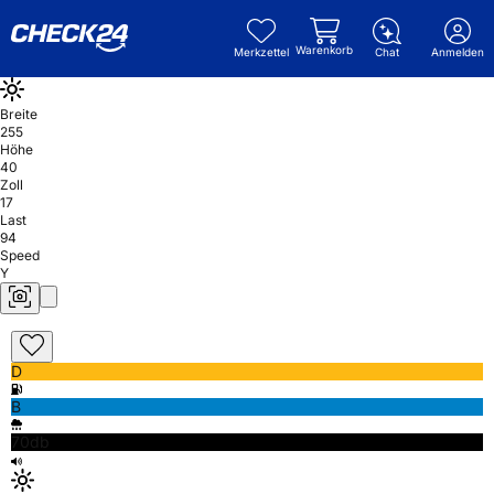
Warenkorb
Merkzettel
Chat
Anmelden
Breite
255
Höhe
40
Zoll
17
Last
94
Speed
Y
D
B
70db