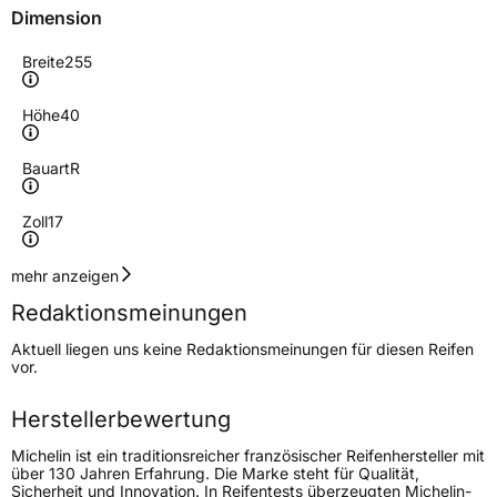
Dimension
Breite
255
Höhe
40
Bauart
R
Zoll
17
Geschwindigkeitsindex
Y
mehr anzeigen
Redaktionsmeinungen
Höchstgeschwindigkeit
300 km/h
Aktuell liegen uns keine Redaktionsmeinungen für diesen Reifen
Lastindex
94
vor.
Höchstlast
670 kg
Herstellerbewertung
Gewicht (in kg)
11,59 kg
Michelin ist ein traditionsreicher französischer Reifenhersteller mit
über 130 Jahren Erfahrung. Die Marke steht für Qualität,
Sicherheit und Innovation. In Reifentests überzeugten Michelin-
Generelle Merkmale