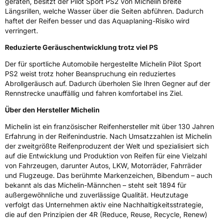
geraten, besitzt der Pilot Sport PS2 von Michelin breite
Effizienz
D
Längsrillen, welche Wasser über die Seiten abführen. Dadurch
haftet der Reifen besser und das Aquaplaning-Risiko wird
Nasshaftung
B
verringert.
Reduzierte Geräuschentwicklung trotz viel PS
Rollgeräusch (Klasse)
B
Der für sportliche Automobile hergestellte Michelin Pilot Sport
Rollgeräusch (dB)
70
PS2 weist trotz hoher Beanspruchung ein reduziertes
Abrollgeräusch auf. Dadurch überholen Sie Ihren Gegner auf der
Fahrzeugklasse
C1
Rennstrecke unauffällig und fahren komfortabel ins Ziel.
Über den Hersteller Michelin
3PMSF / Schneeflockensymbol / Alpine-Symbol
Nein
Michelin ist ein französischer Reifenhersteller mit über 130 Jahren
Eisgrip
Nein
Erfahrung in der Reifenindustrie. Nach Umsatzzahlen ist Michelin
der zweitgrößte Reifenproduzent der Welt und spezialisiert sich
EPREL ID
412056
auf die Entwicklung und Produktion von Reifen für eine Vielzahl
von Fahrzeugen, darunter Autos, LKW, Motorräder, Fahrräder
Allgemeine Produktsicherheit (GPSR)
und Flugzeuge. Das berühmte Markenzeichen, Bibendum – auch
bekannt als das Michelin-Männchen – steht seit 1894 für
Herstellerkontakt
MANUFACTURE FRANCAISE DES
außergewöhnliche und zuverlässige Qualität. Heutzutage
PNEUMATIQUES MICHELIN, place des
Carmes-Déchaux 23 63000 Clermont-
verfolgt das Unternehmen aktiv eine Nachhaltigkeitsstrategie,
Ferrand Frankreich, contact@tc.michelin.eu
die auf den Prinzipien der 4R (Reduce, Reuse, Recycle, Renew)