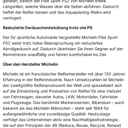
geraten, besitzt der Pilot Sport PS2 von Michelin breite
Nasshaftung
B
Längsrillen, welche Wasser über die Seiten abführen. Dadurch
haftet der Reifen besser und das Aquaplaning-Risiko wird
Rollgeräusch (Klasse)
B
verringert.
Reduzierte Geräuschentwicklung trotz viel PS
Rollgeräusch (dB)
74
Fahrzeugklasse
C1
Der für sportliche Automobile hergestellte Michelin Pilot Sport
PS2 weist trotz hoher Beanspruchung ein reduziertes
Abrollgeräusch auf. Dadurch überholen Sie Ihren Gegner auf der
3PMSF / Schneeflockensymbol / Alpine-Symbol
Nein
Rennstrecke unauffällig und fahren komfortabel ins Ziel.
Über den Hersteller Michelin
Eisgrip
Nein
EPREL ID
408435
Michelin ist ein französischer Reifenhersteller mit über 130 Jahren
Erfahrung in der Reifenindustrie. Nach Umsatzzahlen ist Michelin
Allgemeine Produktsicherheit (GPSR)
der zweitgrößte Reifenproduzent der Welt und spezialisiert sich
auf die Entwicklung und Produktion von Reifen für eine Vielzahl
Herstellerkontakt
MANUFACTURE FRANCAISE DES
von Fahrzeugen, darunter Autos, LKW, Motorräder, Fahrräder
PNEUMATIQUES MICHELIN, place des
und Flugzeuge. Das berühmte Markenzeichen, Bibendum – auch
Carmes-Déchaux 23 63000 Clermont-
bekannt als das Michelin-Männchen – steht seit 1894 für
Ferrand Frankreich, contact@tc.michelin.eu
außergewöhnliche und zuverlässige Qualität. Heutzutage
verfolgt das Unternehmen aktiv eine Nachhaltigkeitsstrategie,
die auf den Prinzipien der 4R (Reduce, Reuse, Recycle, Renew)