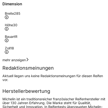
Dimension
Breite
285
Höhe
30
Bauart
R
Zoll
18
Geschwindigkeitsindex
Y
mehr anzeigen
Redaktionsmeinungen
Höchstgeschwindigkeit
300 km/h
Aktuell liegen uns keine Redaktionsmeinungen für diesen Reifen
Lastindex
93
vor.
Höchstlast
650 kg
Herstellerbewertung
Gewicht (in kg)
13,87 kg
Michelin ist ein traditionsreicher französischer Reifenhersteller mit
über 130 Jahren Erfahrung. Die Marke steht für Qualität,
Sicherheit und Innovation. In Reifentests überzeugten Michelin-
Generelle Merkmale