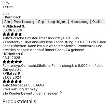
0 %
1 Stern
0 %
Filtern nach
Alle
Preis-Leistung
Grip
Langlebigkeit
Nasshaftung
Qualität
MS
Michael S.
03.08.2026
Auto:
Porsche Boxster
Dimension:
235/40 R18 95
Y
Fahrtentyp:
Überland
Jährliche Fahrleistung:
bis 6.000 km / Jahr
Sehr zufrieden. Kann ich nur weiterempfehlen! Problemlos und
preislich hat sich der Kauf übner Check24 gelohnt!
HG
Herbert G.
03.11.2025
Fahrtentyp:
Gemischt
Jährliche Fahrleistung:
bis 6.000 km / Jahr
Gut getestet
RP
Rafael P.
21.08.2024
Auto:
Mercedes SLK AMG
Preis leistung Ist okay
alle Kundenbewertungen anzeigen
Produktdetails