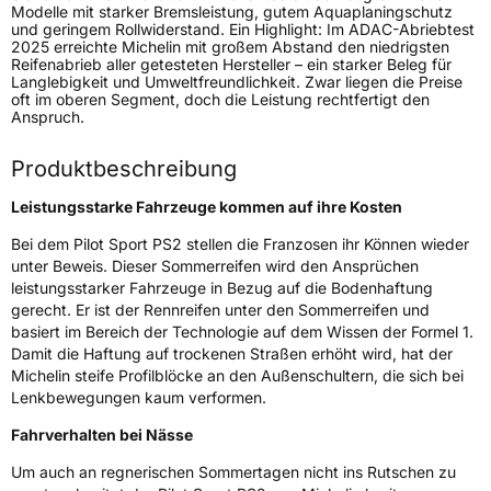
Modelle mit starker Bremsleistung, gutem Aquaplaningschutz
und geringem Rollwiderstand. Ein Highlight: Im ADAC-Abriebtest
Fahrzeugtyp
PKW
2025 erreichte Michelin mit großem Abstand den niedrigsten
Reifenabrieb aller getesteten Hersteller – ein starker Beleg für
Verwendung
Sommerreifen
Langlebigkeit und Umweltfreundlichkeit. Zwar liegen die Preise
oft im oberen Segment, doch die Leistung rechtfertigt den
Modellname
Pilot Sport PS2
Anspruch.
Fahrzeugart
PKW & SUV
Produktbeschreibung
Weitere Eigenschaften
Leistungsstarke Fahrzeuge kommen auf ihre Kosten
Bei dem Pilot Sport PS2 stellen die Franzosen ihr Können wieder
Schlauchtyp
TL
unter Beweis. Dieser Sommerreifen wird den Ansprüchen
leistungsstarker Fahrzeuge in Bezug auf die Bodenhaftung
Zustand
Neureifen
gerecht. Er ist der Rennreifen unter den Sommerreifen und
basiert im Bereich der Technologie auf dem Wissen der Formel 1.
Empfohlen für Porsche
N3
Damit die Haftung auf trockenen Straßen erhöht wird, hat der
Michelin steife Profilblöcke an den Außenschultern, die sich bei
EU Label
Lenkbewegungen kaum verformen.
Fahrverhalten bei Nässe
Effizienz
D
Um auch an regnerischen Sommertagen nicht ins Rutschen zu