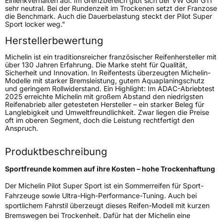
Einlenkverhalten auf. Im Grenzbereich gibt sich der VW Golf GTI
sehr neutral. Bei der Rundenzeit im Trockenen setzt der Franzose
Fahrzeugart
PKW & SUV
die Benchmark. Auch die Dauerbelastung steckt der Pilot Super
Sport locker weg."
Herstellerbewertung
Weitere Eigenschaften
Michelin ist ein traditionsreicher französischer Reifenhersteller mit
Schlauchtyp
TL
über 130 Jahren Erfahrung. Die Marke steht für Qualität,
Sicherheit und Innovation. In Reifentests überzeugten Michelin-
Modelle mit starker Bremsleistung, gutem Aquaplaningschutz
Zustand
Neureifen
und geringem Rollwiderstand. Ein Highlight: Im ADAC-Abriebtest
2025 erreichte Michelin mit großem Abstand den niedrigsten
Reifenabrieb aller getesteten Hersteller – ein starker Beleg für
Verstärkt
XL
Langlebigkeit und Umweltfreundlichkeit. Zwar liegen die Preise
oft im oberen Segment, doch die Leistung rechtfertigt den
Anspruch.
EU Label
Produktbeschreibung
Effizienz
C
Sportfreunde kommen auf ihre Kosten – hohe Trockenhaftung
Nasshaftung
A
Der Michelin Pilot Super Sport ist ein Sommerreifen für Sport-
Fahrzeuge sowie Ultra-High-Performance-Tuning. Auch bei
sportlichem Fahrstil überzeugt dieses Reifen-Modell mit kurzen
Rollgeräusch (Klasse)
B
Bremswegen bei Trockenheit. Dafür hat der Michelin eine