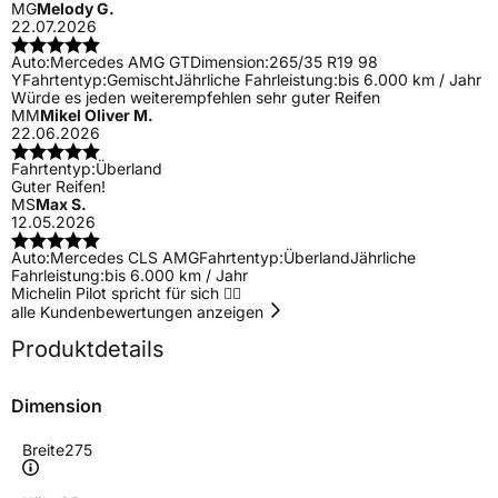
MG
Melody G.
22.07.2026
Auto:
Mercedes AMG GT
Dimension:
265/35 R19 98
Y
Fahrtentyp:
Gemischt
Jährliche Fahrleistung:
bis 6.000 km / Jahr
Würde es jeden weiterempfehlen sehr guter Reifen
MM
Mikel Oliver M.
22.06.2026
Fahrtentyp:
Überland
Guter Reifen!
MS
Max S.
12.05.2026
Auto:
Mercedes CLS AMG
Fahrtentyp:
Überland
Jährliche
Fahrleistung:
bis 6.000 km / Jahr
Michelin Pilot spricht für sich 👌🏼
alle Kundenbewertungen anzeigen
Produktdetails
Dimension
Breite
275