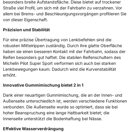
besonders breite Aufstandsfläche. Diese bietet auf trockener
Rollgeräusch (dB)
71
Straße viel Profil, um sich mit der Fahrbahn zu verzahnen. Vor
allem bei Brems- und Beschleunigungsvorgängen profitieren Sie
Fahrzeugklasse
C1
von dieser Eigenschaft.
3PMSF / Schneeflockensymbol / Alpine-Symbol
Nein
Präzision und Stabilität
Für eine präzise Übertragung von Lenkbefehlen sind die
Eisgrip
Nein
robusten Mittelrippen zuständig. Durch ihre glatte Oberfläche
EPREL ID
413095
haben sie einen besseren Kontakt mit der Fahrbahn, sodass der
Reifen besonders gut haftet. Die stabilen Reifenschultern des
Allgemeine Produktsicherheit (GPSR)
Michelin Pilot Super Sport verformen sich auch bei starken
Lenkbewegungen kaum. Dadurch wird die Kurvenstabilität
Herstellerkontakt
MANUFACTURE FRANCAISE DES
erhöht.
PNEUMATIQUES MICHELIN, place des
Carmes-Déchaux 23 63000 Clermont-
Innovative Gummimischung bietet 2 in 1
Ferrand Frankreich, contact@tc.michelin.eu
Dank einer neuartigen Gummimischung, die an der Innen- und
Außenseite unterschiedlich ist, werden verschiedene Funktionen
verbunden. Die Außenseite wurde so optimiert, dass sie bei
hoher Beanspruchung eine lange Haltbarkeit bietet; die
Innenseite unterstützt die Bodenhaftung bei Nässe.
Effektive Wasserverdrängung