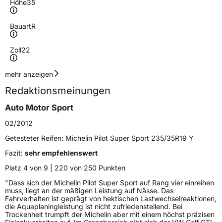
Höhe
35
Bauart
R
Zoll
22
Geschwindigkeitsindex
Y
mehr anzeigen
Redaktionsmeinungen
Höchstgeschwindigkeit
300 km/h
Auto Motor Sport
Lastindex
104
02/2012
Höchstlast
900 kg
Getesteter Reifen:
Michelin Pilot Super Sport 235/35R19 Y
Gewicht (in kg)
13,5 kg
Fazit:
sehr empfehlenswert
Platz 4 von 9 | 220 von 250 Punkten
Generelle Merkmale
"Dass sich der Michelin Pilot Super Sport auf Rang vier einreihen
muss, liegt an der mäßigen Leistung auf Nässe. Das
Fahrzeugtyp
PKW
Fahrverhalten ist geprägt von hektischen Lastwechselreaktionen,
Verwendung
Sommerreifen
die Aquaplaningleistung ist nicht zufriedenstellend. Bei
Trockenheit trumpft der Michelin aber mit einem höchst präzisen
Modellname
Pilot Super Sport