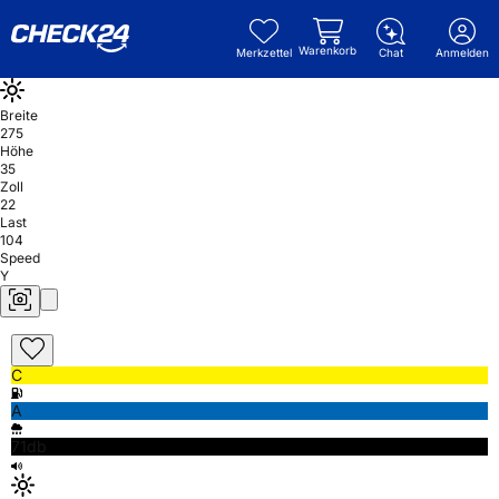
Warenkorb
Merkzettel
Chat
Anmelden
Breite
275
Höhe
35
Zoll
22
Last
104
Speed
Y
C
A
71db