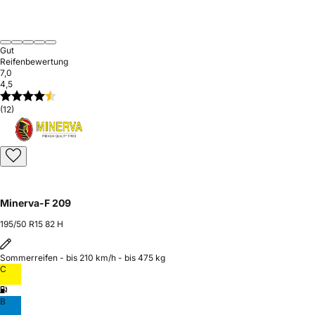
Gut
Reifenbewertung
7,0
4,5
(12)
Minerva-F 209
195/50 R15 82 H
Sommerreifen - bis 210 km/h - bis 475 kg
C
B