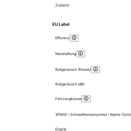
Zustand
EU Label
Effizienz
Nasshaftung
Rollgeräusch (Klasse)
Rollgeräusch (dB)
Fahrzeugklasse
3PMSF / Schneeflockensymbol / Alpine-Symb
Eisgrip