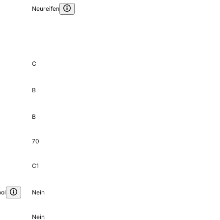
Neureifen
C
B
B
70
C1
ol
Nein
Nein