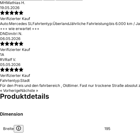
MH
Mathias H.
19.05.2026
Verifizierter Kauf
Auto:
Mercedes SL
Fahrtentyp:
Überland
Jährliche Fahrleistung:
bis 6.000 km / J
+++ wie erwartet +++
DN
Dimitri N.
06.05.2026
Verifizierter Kauf
1A
RV
Ralf V.
05.05.2026
Verifizierter Kauf
Fahrtentyp:
Stadt
Für den Preis und den fahrbereich , Oldtimer. Fast nur trockene Straße absolut 
« Vorherige
Nächste »
Produktdetails
Dimension
Breite
195