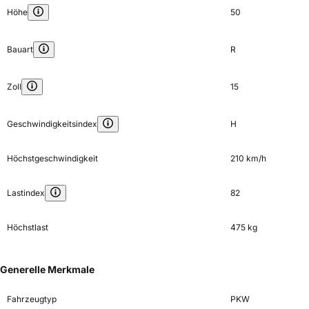
Höhe
50
Bauart
R
Zoll
15
Geschwindigkeitsindex
H
Höchstgeschwindigkeit
210 km/h
Lastindex
82
Höchstlast
475 kg
Generelle Merkmale
Fahrzeugtyp
PKW