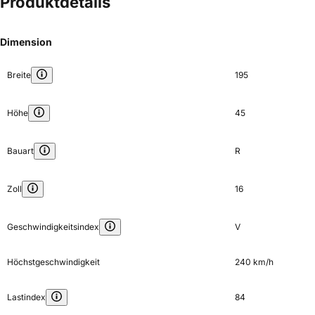
Produktdetails
Dimension
Breite
195
Höhe
45
Bauart
R
Zoll
16
Geschwindigkeitsindex
V
Höchstgeschwindigkeit
240 km/h
Lastindex
84