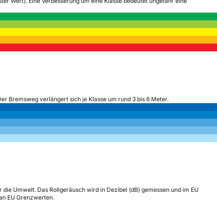
tester Wert). Eine Verbesserung um eine Klasse bedeutet ungefähr eine
Der Bremsweg verlängert sich je Klasse um rund 3 bis 6 Meter.
r die Umwelt. Das Rollgeräusch wird in Dezibel (dB) gemessen und im EU
h an EU Grenzwerten.