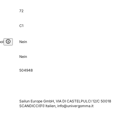
72
C1
ol
Nein
Nein
504948
Sailun Europe GmbH, VIA DI CASTELPULCI 12/C 50018
SCANDICCI(FI) Italien, info@univergomma.it