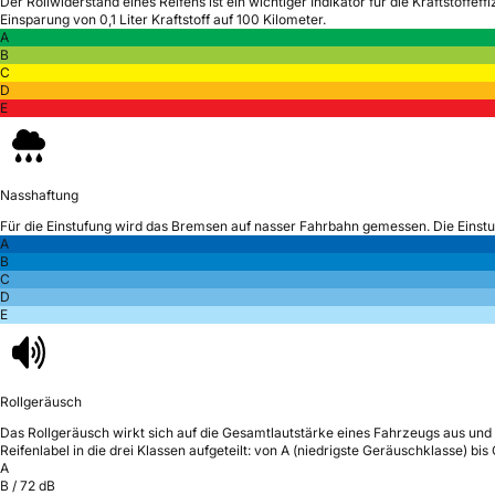
Der Rollwiderstand eines Reifens ist ein wichtiger Indikator für die Kraftstoffeffi
Einsparung von 0,1 Liter Kraftstoff auf 100 Kilometer.
A
B
C
D
E
Nasshaftung
Für die Einstufung wird das Bremsen auf nasser Fahrbahn gemessen.
Die Einst
A
B
C
D
E
Rollgeräusch
Das Rollgeräusch wirkt sich auf die Gesamtlautstärke eines Fahrzeugs aus
und 
Reifenlabel in die drei Klassen aufgeteilt: von A (niedrigste Geräuschklasse) bi
A
B
/
72
dB