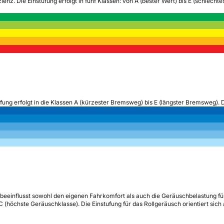
zienz.
Die Einstufung erfolgt in fünf Klassen: von A (bester Wert) bis E (schlech
ufung erfolgt in die Klassen A (kürzester Bremsweg) bis E (längster Bremsweg). 
beeinflusst sowohl den eigenen Fahrkomfort als auch die Geräuschbelastung fü
s C (höchste Geräuschklasse). Die Einstufung für das Rollgeräusch orientiert sic