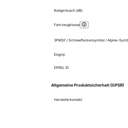
Rollgeräusch (dB)
Fahrzeugklasse
3PMSF / Schneeflockensymbol / Alpine-Symb
Eisgrip
EPREL ID
Allgemeine Produktsicherheit (GPSR)
Herstellerkontakt