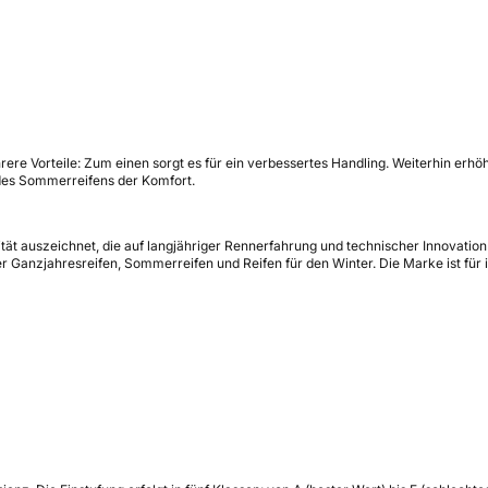
e Vorteile: Zum einen sorgt es für ein verbessertes Handling. Weiterhin erhö
des Sommerreifens der Komfort.
alität auszeichnet, die auf langjähriger Rennerfahrung und technischer Innovat
er Ganzjahresreifen, Sommerreifen und Reifen für den Winter. Die Marke ist für 