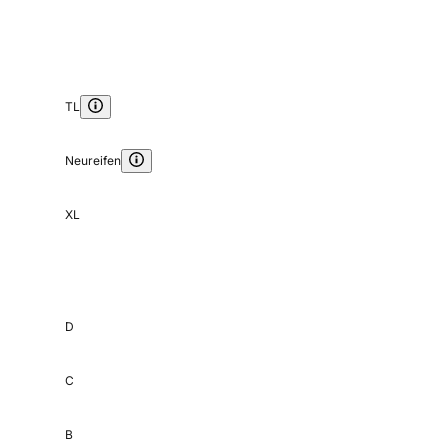
TL
Neureifen
XL
D
C
B