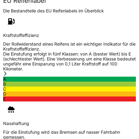
EU Reifenlabel
Die Bestandteile des EU Reifenlabels im Überblick
Generelle Merkmale
Fahrzeugtyp
PKW
Verwendung
Sommerreifen
Kraftstoffeffizienz
Modellname
Outrun M20 Pro
Der Rollwiderstand eines Reifens ist ein wichtiger Indikator für die
Kraftstoffeffizienz.
Fahrzeugart
PKW & SUV
Die Einstufung erfolgt in fünf Klassen: von A (bester Wert) bis E
(schlechtester Wert). Eine Verbesserung um eine Klasse bedeutet
ungefähr eine Einsparung von 0,1 Liter Kraftstoff auf 100
Kilometer.
Weitere Eigenschaften
A
Schlauchtyp
TL
B
C
D
Zustand
Neureifen
E
Verstärkt
XL
Nasshaftung
EU Label
Für die Einstufung wird das Bremsen auf nasser Fahrbahn
gemessen.