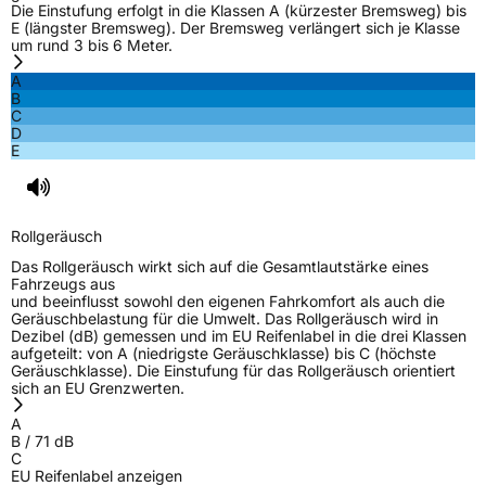
Die Einstufung erfolgt in die Klassen A (kürzester Bremsweg) bis
Effizienz
D
E (längster Bremsweg). Der Bremsweg verlängert sich je Klasse
um rund 3 bis 6 Meter.
Nasshaftung
C
A
B
C
Rollgeräusch (Klasse)
B
D
E
Rollgeräusch (dB)
71
Fahrzeugklasse
C1
Rollgeräusch
3PMSF / Schneeflockensymbol / Alpine-Symbol
Nein
Das Rollgeräusch wirkt sich auf die Gesamtlautstärke eines
Fahrzeugs aus
und beeinflusst sowohl den eigenen Fahrkomfort als auch die
EPREL ID
1475975
Geräuschbelastung für die Umwelt. Das Rollgeräusch wird in
Dezibel (dB) gemessen und im EU Reifenlabel in die drei Klassen
Allgemeine Produktsicherheit (GPSR)
aufgeteilt: von A (niedrigste Geräuschklasse) bis C (höchste
Geräuschklasse). Die Einstufung für das Rollgeräusch orientiert
sich an EU Grenzwerten.
Herstellerkontakt
Sailun Europe GmbH, VIA DI CASTELPULCI
12/C 50018 SCANDICCI(FI) Italien,
A
info@univergomma.it
B
/
71
dB
C
EU Reifenlabel anzeigen