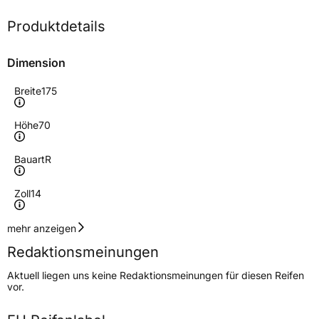
Produktdetails
Dimension
Breite
175
Höhe
70
Bauart
R
Zoll
14
Geschwindigkeitsindex
T
mehr anzeigen
Redaktionsmeinungen
Höchstgeschwindigkeit
190 km/h
Aktuell liegen uns keine Redaktionsmeinungen für diesen Reifen
Lastindex
88
vor.
Höchstlast
560 kg