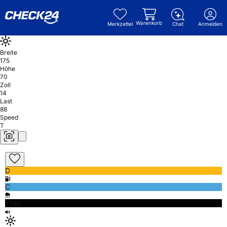
Warenkorb
Merkzettel
Chat
Anmelden
Breite
175
Höhe
70
Zoll
14
Last
88
Speed
T
D
C
71db