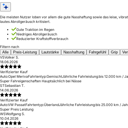
Die meisten Nutzer loben vor allem die gute Nasshaftung sowie das leise, vibr
lautes Abrollgeräusch kritisiert.
Gute Traktion im Regen
Niedriges Abrollgeräusch
Reduzierter Kraftstoffverbrauch
Filtern nach
Alle
Preis-Leistung
Lautstärke
Nasshaftung
Fahrgefühl
Grip
Ver
VS
Volker S.
18.06.2026
Verifizierter Kauf
Auto:
Opel Meriva
Fahrtentyp:
Gemischt
Jährliche Fahrleistung:
bis 12.000 km / J
Super Fahreigenschaften Hauptsächlich bei Nässe
ST
Sebastian T.
14.06.2026
Verifizierter Kauf
Auto:
VW Passat
Fahrtentyp:
Überland
Jährliche Fahrleistung:
bis 25.000 km / Jah
Super Preis Leistung
WS
Wolfgang S.
10.04.2026