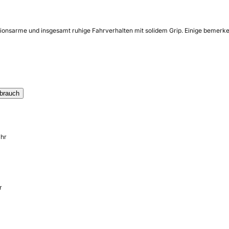
ationsarme und insgesamt ruhige Fahrverhalten mit solidem Grip. Einige bemerke
brauch
ahr
r