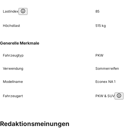
Lastindex
85
Höchstlast
515 kg
Generelle Merkmale
Fahrzeugtyp
PKW
Verwendung
Sommerreifen
Modellname
Econex NA 1
Fahrzeugart
PKW & SUV
Redaktionsmeinungen