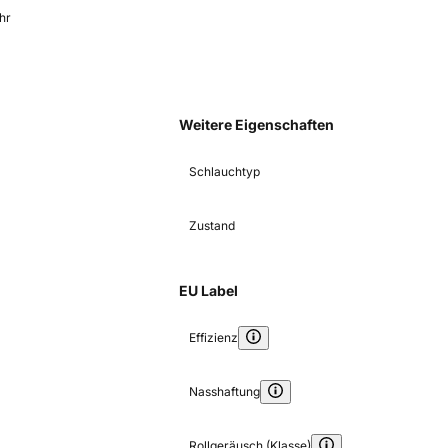
hr
Weitere Eigenschaften
Schlauchtyp
Zustand
EU Label
Effizienz
Nasshaftung
Rollgeräusch (Klasse)