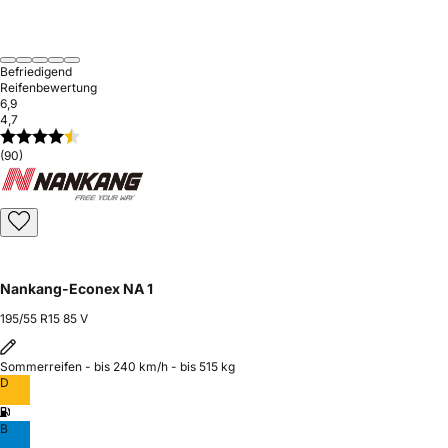
Befriedigend
Reifenbewertung
6,9
4,7
(90)
Nankang-Econex NA 1
195/55 R15 85 V
Sommerreifen - bis 240 km/h - bis 515 kg
D
B