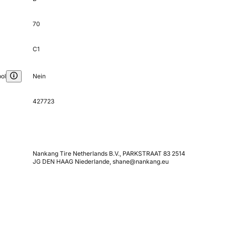
70
C1
ol
Nein
427723
Nankang Tire Netherlands B.V., PARKSTRAAT 83 2514
JG DEN HAAG Niederlande, shane@nankang.eu