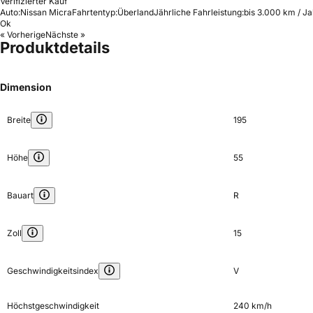
Verifizierter Kauf
Auto:
Nissan Micra
Fahrtentyp:
Überland
Jährliche Fahrleistung:
bis 3.000 km / Ja
Ok
« Vorherige
Nächste »
Produktdetails
Dimension
Breite
195
Höhe
55
Bauart
R
Zoll
15
Geschwindigkeitsindex
V
Höchstgeschwindigkeit
240 km/h