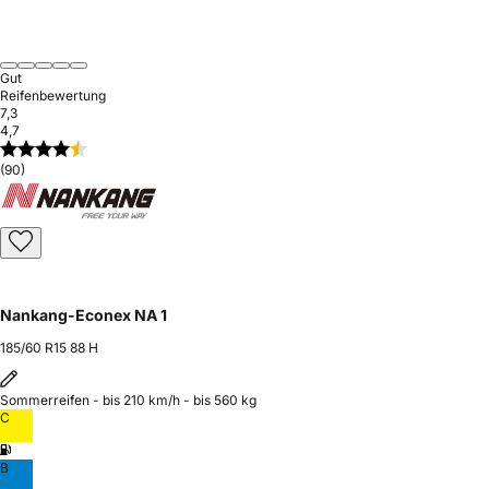
Gut
Reifenbewertung
7,3
4,7
(90)
Nankang-Econex NA 1
185/60 R15 88 H
Sommerreifen - bis 210 km/h - bis 560 kg
C
B