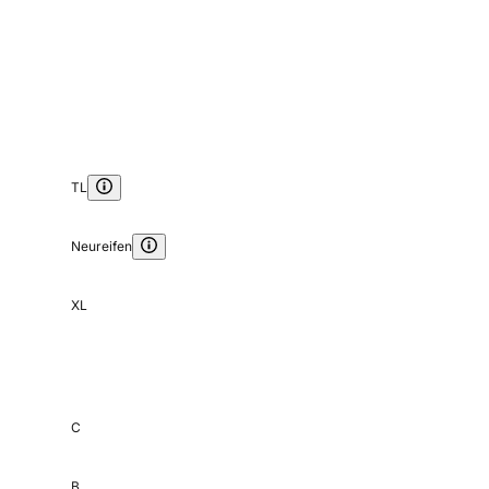
TL
Neureifen
XL
C
B