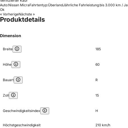
Verifizierter Kauf
Auto:
Nissan Micra
Fahrtentyp:
Überland
Jährliche Fahrleistung:
bis 3.000 km / Ja
Ok
« Vorherige
Nächste »
Produktdetails
Dimension
Breite
185
Höhe
60
Bauart
R
Zoll
15
Geschwindigkeitsindex
H
Höchstgeschwindigkeit
210 km/h