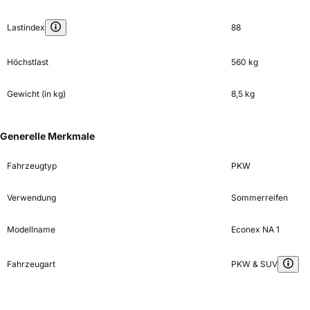
Lastindex
88
Höchstlast
560 kg
Gewicht (in kg)
8,5 kg
Generelle Merkmale
Fahrzeugtyp
PKW
Verwendung
Sommerreifen
Modellname
Econex NA 1
Fahrzeugart
PKW & SUV