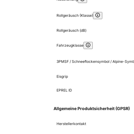
Rollgeräusch (Klasse)
Rollgeräusch (dB)
Fahrzeugklasse
3PMSF / Schneeflockensymbol / Alpine-Symb
Eisgrip
EPREL ID
Allgemeine Produktsicherheit (GPSR)
Herstellerkontakt