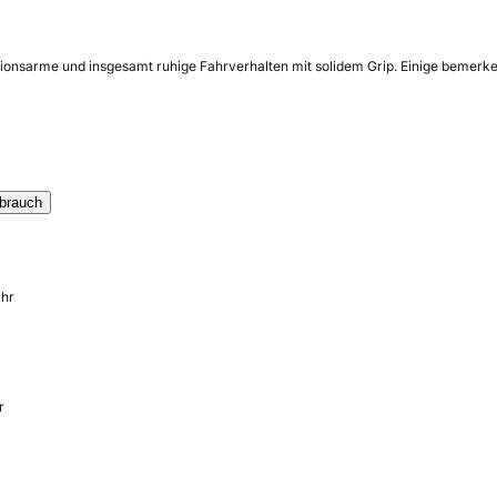
ationsarme und insgesamt ruhige Fahrverhalten mit solidem Grip. Einige bemerke
brauch
ahr
r