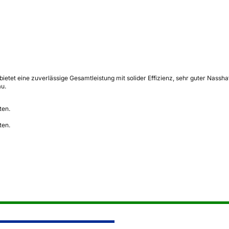
et eine zuverlässige Gesamtleistung mit solider Effizienz, sehr guter Nasshaf
au.
ten.
ten.