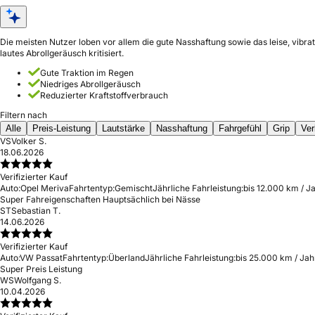
Die meisten Nutzer loben vor allem die gute Nasshaftung sowie das leise, vibr
lautes Abrollgeräusch kritisiert.
Gute Traktion im Regen
Niedriges Abrollgeräusch
Reduzierter Kraftstoffverbrauch
Filtern nach
Alle
Preis-Leistung
Lautstärke
Nasshaftung
Fahrgefühl
Grip
Ver
VS
Volker S.
18.06.2026
Verifizierter Kauf
Auto:
Opel Meriva
Fahrtentyp:
Gemischt
Jährliche Fahrleistung:
bis 12.000 km / J
Super Fahreigenschaften Hauptsächlich bei Nässe
ST
Sebastian T.
14.06.2026
Verifizierter Kauf
Auto:
VW Passat
Fahrtentyp:
Überland
Jährliche Fahrleistung:
bis 25.000 km / Jah
Super Preis Leistung
WS
Wolfgang S.
10.04.2026