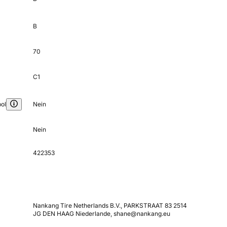
B
70
C1
ol
Nein
Nein
422353
Nankang Tire Netherlands B.V., PARKSTRAAT 83 2514
JG DEN HAAG Niederlande, shane@nankang.eu