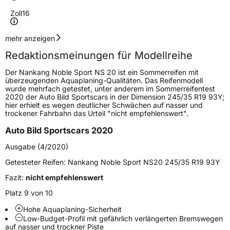
Zoll
16
Geschwindigkeitsindex
V
mehr anzeigen
Redaktionsmeinungen für Modellreihe
Höchstgeschwindigkeit
240 km/h
Der Nankang Noble Sport NS 20 ist ein Sommerreifen mit
Lastindex
88
überzeugenden Aquaplaning-Qualitäten. Das Reifenmodell
wurde mehrfach getestet, unter anderem im Sommerreifentest
2020 der Auto Bild Sportscars in der Dimension 245/35 R19 93Y;
Höchstlast
560 kg
hier erhielt es wegen deutlicher Schwächen auf nasser und
trockener Fahrbahn das Urteil "nicht empfehlenswert".
Gewicht (in kg)
8,46 kg
Auto Bild Sportscars 2020
Generelle Merkmale
Ausgabe (4/2020)
Fahrzeugtyp
PKW
Getesteter Reifen:
Nankang Noble Sport NS20 245/35 R19 93Y
Verwendung
Sommerreifen
Fazit:
nicht empfehlenswert
Modellname
Noble Sport NS 20
Platz 9 von 10
Fahrzeugart
PKW & SUV
Hohe Aquaplaning-Sicherheit
Low-Budget-Profil mit gefährlich verlängerten Bremswegen
auf nasser und trockner Piste