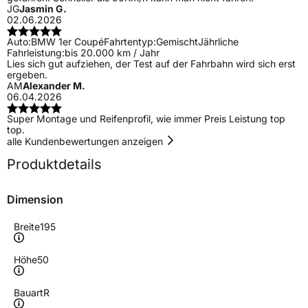
JG
Jasmin G.
02.06.2026
Auto:
BMW 1er Coupé
Fahrtentyp:
Gemischt
Jährliche
Fahrleistung:
bis 20.000 km / Jahr
Lies sich gut aufziehen, der Test auf der Fahrbahn wird sich erst
ergeben.
AM
Alexander M.
06.04.2026
Super Montage und Reifenprofil, wie immer Preis Leistung top
top.
alle Kundenbewertungen anzeigen
Produktdetails
Dimension
Breite
195
Höhe
50
Bauart
R