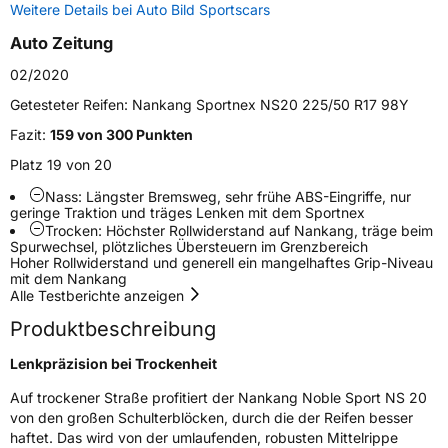
Weitere Details bei Auto Bild Sportscars
Weitere Eigenschaften
Auto Zeitung
Schlauchtyp
TL
02/2020
Zustand
Neureifen
Getesteter Reifen:
Nankang Sportnex NS20 225/50 R17 98Y
Fazit:
159 von 300 Punkten
Verstärkt
XL
Platz 19 von 20
Nass: Längster Bremsweg, sehr frühe ABS-Eingriffe, nur
EU Label
geringe Traktion und träges Lenken mit dem Sportnex
Trocken: Höchster Rollwiderstand auf Nankang, träge beim
Spurwechsel, plötzliches Übersteuern im Grenzbereich
Effizienz
D
Hoher Rollwiderstand und generell ein mangelhaftes Grip-Niveau
mit dem Nankang
Nasshaftung
C
Alle Testberichte anzeigen
Produktbeschreibung
Rollgeräusch (Klasse)
B
Lenkpräzision bei Trockenheit
Rollgeräusch (dB)
72
Auf trockener Straße profitiert der Nankang Noble Sport NS 20
von den großen Schulterblöcken, durch die der Reifen besser
Fahrzeugklasse
C1
haftet. Das wird von der umlaufenden, robusten Mittelrippe