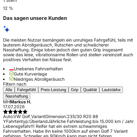
1 Stern
12 %
Das sagen unsere Kunden
Die meisten Nutzer bemängeln ein unruhiges Fahrgefühl, teils mit
lauterem Abrollgeräusch, Rutschen und schwächerer
Nasshaftung. Einige loben jedoch den guten Grip insgesamt
sowie das leise, vibrationsarme Rollen und stellen vereinzelt auch
positives Verhalten bei Nässe fest.
Unebenes Fahrverhalten
Gute Kurvenlage
Niedriges Abrollgeräusch
Filtern nach
Alle
Fahrgefühl
Preis-Leistung
Grip
Qualität
Lautstärke
Nasshaftung
MH
Markus H.
17.07.2026
Auto:
VW Golf Variant
Dimension:
235/30 R20 88
Y
Fahrtentyp:
Überland
Jährliche Fahrleistung:
bis 15.000 km / Jahr
Lebensgefahr!!! Reifer hat ein extrem schwammiges
Fahrverhalten. Habe ihn keine 1000km auf einen Golf 7 Variant
gefahren. Schneller als 90Km/h kann man nicht fahren.