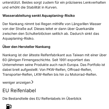
unterstützt. Beides sorgt zudem für ein präziseres Lenkverhalten
3PMSF / Schneeflockensymbol / Alpine-Symbol
Nein
und erhöht die Stabilität in Kurven.
Wasserableitung senkt Aquaplaning-Risiko
Eisgrip
Nein
Der Nankang nimmt bei Regen mithilfe von Längsrillen Wasser
EPREL ID
468477
von der Straße auf. Dieses leitet er dann über Querkanäle
zwischen den Schulterblöcken seitlich ab. Dadurch sinkt das
Allgemeine Produktsicherheit (GPSR)
Aquaplaning-Risiko.
Herstellerkontakt
Nankang Tire Netherlands B.V.,
Über den Hersteller Nankang
PARKSTRAAT 83 2514 JG DEN HAAG
Niederlande, shane@nankang.eu
Nankang ist der älteste Reifenfabrikant aus Taiwan mit einer über
60-jährigen Firmengeschichte. Seit 1991 exportiert das
Unternehmen seine Produkte auch nach Europa. Das Portfolio ist
dabei breit aufgestellt: Von PKW-Reifen, Offroad-Reifen,
Transporter-Reifen, LKW-Reifen bis hin zu Motorrad-Reifen.
weniger anzeigen
EU Reifenlabel
Die Bestandteile des EU Reifenlabels im Überblick