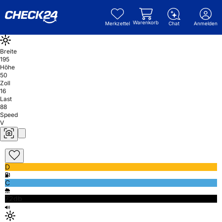
Warenkorb
Merkzettel
Chat
Anmelden
Breite
195
Höhe
50
Zoll
16
Last
88
Speed
V
D
C
72db