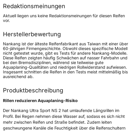
Redaktionsmeinungen
Höchstgeschwindigkeit
270 km/h
Aktuell liegen uns keine Redaktionsmeinungen für diesen Reifen
Lastindex
98
vor.
Höchstlast
750 kg
Herstellerbewertung
Nankang ist der älteste Reifenfabrikant aus Taiwan mit einer über
Generelle Merkmale
60-jährigen Firmengeschichte. Obwohl dieses spezifische Modell
nicht getestet wurde, gibt es Tests für andere Nankang-Modelle.
Fahrzeugtyp
PKW
Diese Reifen zeigten häufig Schwächen auf nasser Fahrbahn und
bei den Bremsdisziplinen, während sie teilweise gute
Verwendung
Sommerreifen
Aquaplaning-Qualitäten und niedrigen Rollwiderstand aufwiesen.
Insgesamt schnitten die Reifen in den Tests meist mittelmäßig bis
Modellname
Ultra Sport NS 2
ausreichend ab.
Fahrzeugart
PKW & SUV
Produktbeschreibung
Weitere Eigenschaften
Rillen reduzieren Aquaplaning-Risiko
Der Nankang Ultra Sport NS 2 hat umlaufende Längsrillen im
Schlauchtyp
TL
Profil. Bei Regen nehmen diese Wasser auf, sodass es sich nicht
mehr zwischen Reifen und Straße befindet. Zudem leiten
Zustand
Neureifen
geschwungene Kanäle die Feuchtigkeit über die Reifenschultern