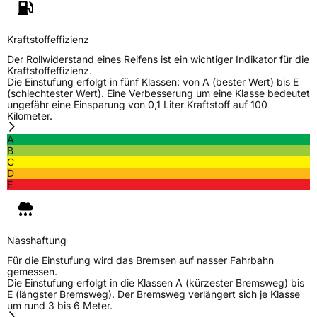
Herstellerkontakt
Nankang Tire Netherlands B.V.,
PARKSTRAAT 83 2514 JG DEN HAAG
Kraftstoffeffizienz
Niederlande, shane@nankang.eu
Der Rollwiderstand eines Reifens ist ein wichtiger Indikator für die
Kraftstoffeffizienz.
Die Einstufung erfolgt in fünf Klassen: von A (bester Wert) bis E
(schlechtester Wert). Eine Verbesserung um eine Klasse bedeutet
ungefähr eine Einsparung von 0,1 Liter Kraftstoff auf 100
Kilometer.
A
B
C
D
E
Nasshaftung
Für die Einstufung wird das Bremsen auf nasser Fahrbahn
gemessen.
Die Einstufung erfolgt in die Klassen A (kürzester Bremsweg) bis
E (längster Bremsweg). Der Bremsweg verlängert sich je Klasse
um rund 3 bis 6 Meter.