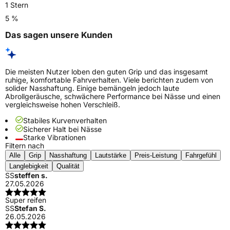
1 Stern
5 %
Das sagen unsere Kunden
Die meisten Nutzer loben den guten Grip und das insgesamt
ruhige, komfortable Fahrverhalten. Viele berichten zudem von
solider Nasshaftung. Einige bemängeln jedoch laute
Abrollgeräusche, schwächere Performance bei Nässe und einen
vergleichsweise hohen Verschleiß.
Stabiles Kurvenverhalten
Sicherer Halt bei Nässe
Starke Vibrationen
Filtern nach
Alle
Grip
Nasshaftung
Lautstärke
Preis-Leistung
Fahrgefühl
Langlebigkeit
Qualität
SS
steffen s.
27.05.2026
Super reifen
SS
Stefan S.
26.05.2026