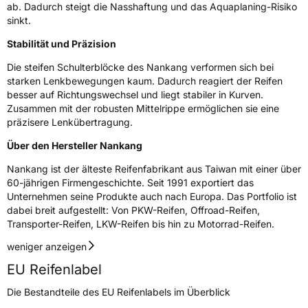
ab. Dadurch steigt die Nasshaftung und das Aquaplaning-Risiko
sinkt.
Verstärkt
XL
Stabilität und Präzision
EU Label
Die steifen Schulterblöcke des Nankang verformen sich bei
starken Lenkbewegungen kaum. Dadurch reagiert der Reifen
Effizienz
D
besser auf Richtungswechsel und liegt stabiler in Kurven.
Zusammen mit der robusten Mittelrippe ermöglichen sie eine
präzisere Lenkübertragung.
Nasshaftung
C
Über den Hersteller Nankang
Rollgeräusch (Klasse)
B
Nankang ist der älteste Reifenfabrikant aus Taiwan mit einer über
60-jährigen Firmengeschichte. Seit 1991 exportiert das
Rollgeräusch (dB)
71
Unternehmen seine Produkte auch nach Europa. Das Portfolio ist
Fahrzeugklasse
C1
dabei breit aufgestellt: Von PKW-Reifen, Offroad-Reifen,
Transporter-Reifen, LKW-Reifen bis hin zu Motorrad-Reifen.
3PMSF / Schneeflockensymbol / Alpine-Symbol
Nein
weniger anzeigen
EU Reifenlabel
EPREL ID
466944
Die Bestandteile des EU Reifenlabels im Überblick
Allgemeine Produktsicherheit (GPSR)