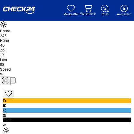
Warenkorb
Merkzettel
Chat
Anmelden
Breite
245
Höhe
40
Zoll
19
Last
98
Speed
W
D
C
71db