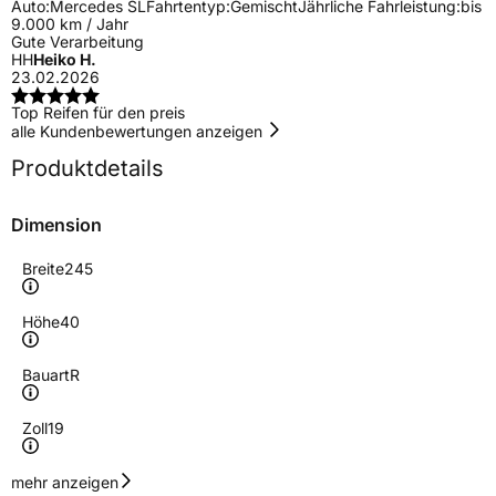
Auto:
Mercedes SL
Fahrtentyp:
Gemischt
Jährliche Fahrleistung:
bis
9.000 km / Jahr
Gute Verarbeitung
HH
Heiko H.
23.02.2026
Top Reifen für den preis
alle Kundenbewertungen anzeigen
Produktdetails
Dimension
Breite
245
Höhe
40
Bauart
R
Zoll
19
Geschwindigkeitsindex
W
mehr anzeigen