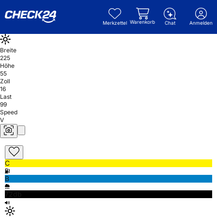
Warenkorb
Merkzettel
Chat
Anmelden
Breite
225
Höhe
55
Zoll
16
Last
99
Speed
V
C
B
72db