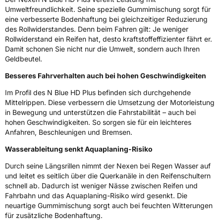
Umweltfreundlichkeit. Seine spezielle Gummimischung sorgt für
3PMSF / Schneeflockensymbol / Alpine-Symbol
Nein
eine verbesserte Bodenhaftung bei gleichzeitiger Reduzierung
des Rollwiderstandes. Denn beim Fahren gilt: Je weniger
Rollwiderstand ein Reifen hat, desto kraftstoffeffizienter fährt er.
Eisgrip
Nein
Damit schonen Sie nicht nur die Umwelt, sondern auch Ihren
EPREL ID
430572
Geldbeutel.
Besseres Fahrverhalten auch bei hohen Geschwindigkeiten
Allgemeine Produktsicherheit (GPSR)
Im Profil des N Blue HD Plus befinden sich durchgehende
Herstellerkontakt
NEXEN TIRE EUROPE s.r.o., Lise-Meitner-
Mittelrippen. Diese verbessern die Umsetzung der Motorleistung
Strasse 1 65779 Kelkheim Deutschland,
in Bewegung und unterstützen die Fahrstabilität – auch bei
marketing.nte@nexentire.com
hohen Geschwindigkeiten. So sorgen sie für ein leichteres
Anfahren, Beschleunigen und Bremsen.
Wasserableitung senkt Aquaplaning-Risiko
Durch seine Längsrillen nimmt der Nexen bei Regen Wasser auf
und leitet es seitlich über die Querkanäle in den Reifenschultern
schnell ab. Dadurch ist weniger Nässe zwischen Reifen und
Fahrbahn und das Aquaplaning-Risiko wird gesenkt. Die
neuartige Gummimischung sorgt auch bei feuchten Witterungen
für zusätzliche Bodenhaftung.