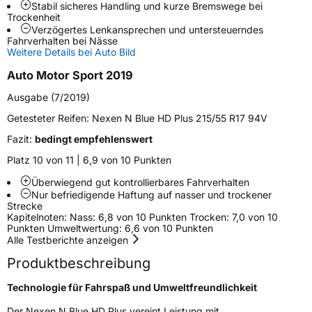
Stabil sicheres Handling und kurze Bremswege bei
Trockenheit
Weitere Eigenschaften
Verzögertes Lenkansprechen und untersteuerndes
Fahrverhalten bei Nässe
Schlauchtyp
TL
Weitere Details bei Auto Bild
Auto Motor Sport 2019
Zustand
Neureifen
Ausgabe (7/2019)
Verstärkt
XL
Getesteter Reifen:
Nexen N Blue HD Plus 215/55 R17 94V
Fazit:
bedingt empfehlenswert
EU Label
Platz 10 von 11 | 6,9 von 10 Punkten
Überwiegend gut kontrollierbares Fahrverhalten
Effizienz
C
Nur befriedigende Haftung auf nasser und trockener
Strecke
Kapitelnoten: Nass: 6,8 von 10 Punkten Trocken: 7,0 von 10
Nasshaftung
B
Punkten Umweltwertung: 6,6 von 10 Punkten
Alle Testberichte anzeigen
Rollgeräusch (Klasse)
B
Produktbeschreibung
Rollgeräusch (dB)
72
Technologie für Fahrspaß und Umweltfreundlichkeit
Fahrzeugklasse
C1
Der Nexen N Blue HD Plus vereint Leistung mit