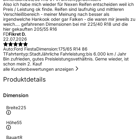
Also ich habe mich wieder für Nexen Reifen entscheiden weil ich
Preis / Leistung ok finde. Reifen sind laufruhig und mittleren
Verschleißbereich - meiner Meinung nach besser als
irgendwelche Hankook oder gar Falken - die waren mir jeweils zu
weich.... gefahrenen Dimensionen bei mir 225/40 R18 und die
hier gekauften 205/55 R16
FD
Fikret D.
22.07.2026
Auto:
Ford Fiesta
Dimension:
175/65 R14 86
T
Fahrtentyp:
Stadt
Jährliche Fahrleistung:
bis 6.000 km / Jahr
Bin zufrieden, gutes Preisleistungsvethältnis. Gerne wieder, ist
schon mein 2. Kauf
alle Kundenbewertungen anzeigen
Produktdetails
Dimension
Breite
225
Höhe
55
Bauart
R