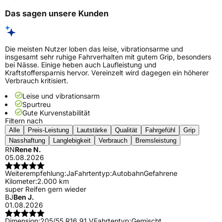
Das sagen unsere Kunden
Die meisten Nutzer loben das leise, vibrationsarme und
insgesamt sehr ruhige Fahrverhalten mit gutem Grip, besonders
bei Nässe. Einige heben auch Laufleistung und
Kraftstoffersparnis hervor. Vereinzelt wird dagegen ein höherer
Verbrauch kritisiert.
Leise und vibrationsarm
Spurtreu
Gute Kurvenstabilität
Filtern nach
Alle
Preis-Leistung
Lautstärke
Qualität
Fahrgefühl
Grip
Nasshaftung
Langlebigkeit
Verbrauch
Bremsleistung
RN
Rene N.
05.08.2026
Weiterempfehlung:
Ja
Fahrtentyp:
Autobahn
Gefahrene
Kilometer:
2.000 km
super Reifen gern wieder
BJ
Ben J.
01.08.2026
Dimension:
205/55 R16 91 V
Fahrtentyp:
Gemischt