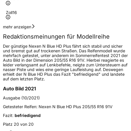
Zoll
16
Geschwindigkeitsindex
V
mehr anzeigen
Redaktionsmeinungen für Modellreihe
Höchstgeschwindigkeit
240 km/h
Der günstige Nexen N Blue HD Plus fährt sich stabil und sicher
Lastindex
99
und bremst gut auf trockenen Straßen. Das Reifenmodell wurde
mehrfach getestet, unter anderem im Sommerreifentest 2021 der
Auto Bild in der Dimension 205/55 R16 91V. Hierbei reagierte es
Höchstlast
775 kg
leider verlangsamt auf Lenkbefehle, neigte zum Untersteuern auf
nasser Piste und wies eine geringe Laufleistung auf. Deswegen
Gewicht (in kg)
10,351 kg
erhielt der N Blue HD Plus das Fazit "befriedigend" und landete
auf dem letzten Platz.
Generelle Merkmale
Auto Bild 2021
Fahrzeugtyp
PKW
Ausgabe (10/2021)
Verwendung
Sommerreifen
Getesteter Reifen:
Nexen N Blue HD Plus 205/55 R16 91V
Modellname
N Blue HD Plus
Fazit:
befriedigend
Fahrzeugart
PKW & SUV
Platz 20 von 20