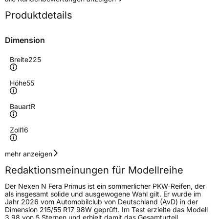
Produktdetails
Dimension
Breite
225
Höhe
55
Bauart
R
Zoll
16
Geschwindigkeitsindex
W
mehr anzeigen
Redaktionsmeinungen für Modellreihe
Höchstgeschwindigkeit
270 km/h
Der Nexen N Fera Primus ist ein sommerlicher PKW-Reifen, der
Lastindex
95
als insgesamt solide und ausgewogene Wahl gilt. Er wurde im
Jahr 2026 vom Automobilclub von Deutschland (AvD) in der
Dimension 215/55 R17 98W geprüft. Im Test erzielte das Modell
Höchstlast
690 kg
3,98 von 5 Sternen und erhielt damit das Gesamturteil