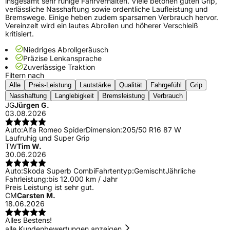
insgesamt sehr ruhige Fahrverhalten. Viele betonen guten Grip,
verlässliche Nasshaftung sowie ordentliche Laufleistung und
Bremswege. Einige heben zudem sparsamen Verbrauch hervor.
Vereinzelt wird ein lautes Abrollen und höherer Verschleiß
kritisiert.
Niedriges Abrollgeräusch
Präzise Lenkansprache
Zuverlässige Traktion
Filtern nach
Alle
Preis-Leistung
Lautstärke
Qualität
Fahrgefühl
Grip
Nasshaftung
Langlebigkeit
Bremsleistung
Verbrauch
JG
Jürgen G.
03.08.2026
Auto:
Alfa Romeo Spider
Dimension:
205/50 R16 87 W
Laufruhig und Super Grip
TW
Tim W.
30.06.2026
Auto:
Skoda Superb Combi
Fahrtentyp:
Gemischt
Jährliche
Fahrleistung:
bis 12.000 km / Jahr
Preis Leistung ist sehr gut.
CM
Carsten M.
18.06.2026
Alles Bestens!
alle Kundenbewertungen anzeigen