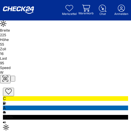
Warenkorb
Merkzettel
Chat
Anmelden
Breite
225
Höhe
55
Zoll
16
Last
95
Speed
W
C
A
70db