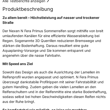
Alle Testberichte anzeigen
Produktbeschreibung
Nasshaftung
A
Zu allem bereit – Höchstleistung auf nasser und trockener
Rollgeräusch (Klasse)
B
Straße
Der Nexen N Fera Primus Sommerreifen sorgt mithilfe von breit
Rollgeräusch (dB)
70
umlaufenden Kanälen für eine effiziente Wasserableitung bei
Fahrzeugklasse
C1
Regen. Sogenannte 3D Querrillen reduzieren Bremswege und
stärken die Bodenhaftung. Daraus resultiert eine gute
Aquaplaning-Vorsorge und Sie kommen entspannt und
3PMSF / Schneeflockensymbol / Alpine-Symbol
Nein
angenehm über die nasse Fahrbahn.
Mit Speed ans Ziel
Eisgrip
Nein
EPREL ID
456913
Sowohl das Design als auch die Ausrichtung der Lamellen im
Reifenprofil wurden angepasst und optimiert. N Fera Primus
Allgemeine Produktsicherheit (GPSR)
überzeugt dankstabile Profilrippen mit seiner Fahrstabilität und
gutem Handling. Zudem geben die vielen Lamellen an den
Herstellerkontakt
NEXEN TIRE EUROPE s.r.o., Lise-Meitner-
Reifenschultern und in der Reifenmitte eine starke Bodenhaftung,
Strasse 1 65779 Kelkheim Deutschland,
sodass selbst bei hohen Geschwindigkeiten diesen Reifen nichts
marketing.nte@nexentire.com
aus der Ruhe bringt.
So komfortabel wie möglich, so leise wie machbar