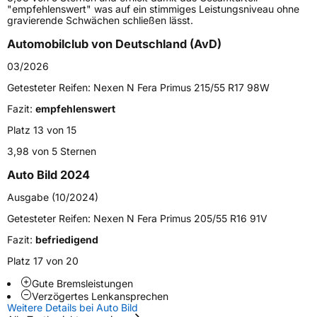
"empfehlenswert" was auf ein stimmiges Leistungsniveau ohne
Gewicht (in kg)
9,25 kg
gravierende Schwächen schließen lässt.
Automobilclub von Deutschland (AvD)
Generelle Merkmale
03/2026
Fahrzeugtyp
PKW
Getesteter Reifen:
Nexen N Fera Primus 215/55 R17 98W
Verwendung
Sommerreifen
Fazit:
empfehlenswert
Modellname
N Fera Primus
Platz 13 von 15
Fahrzeugart
PKW & SUV
3,98 von 5 Sternen
Auto Bild 2024
Weitere Eigenschaften
Ausgabe (10/2024)
Schlauchtyp
TL
Getesteter Reifen:
Nexen N Fera Primus 205/55 R16 91V
Fazit:
befriedigend
Zustand
Neureifen
Platz 17 von 20
EU Label
Gute Bremsleistungen
Verzögertes Lenkansprechen
Weitere Details bei Auto Bild
Effizienz
C