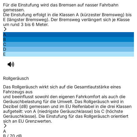
Für die Einstufung wird das Bremsen auf nasser Fahrbahn
gemessen.
Die Einstufung erfolgt in die Klassen A (kürzester Bremsweg) bis
E (längster Bremsweg). Der Bremsweg verlängert sich je Klasse
um rund 3 bis 6 Meter.
A
B
C
D
E
Rollgeräusch
Das Rollgeräusch wirkt sich auf die Gesamtlautstärke eines
Fahrzeugs aus
und beeinflusst sowohl den eigenen Fahrkomfort als auch die
Geräuschbelastung für die Umwelt. Das Rollgeräusch wird in
Dezibel (dB) gemessen und im EU Reifenlabel in die drei Klassen
aufgeteilt: von A (niedrigste Geräuschklasse) bis C (höchste
Geräuschklasse). Die Einstufung für das Rollgeräusch orientiert
sich an EU Grenzwerten.
A
B
/
70
dB