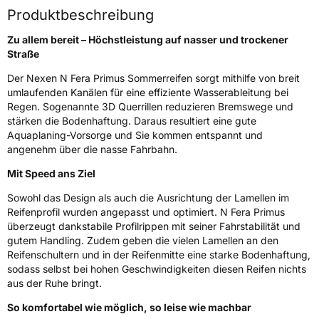
Produktbeschreibung
Nasshaftung
A
Zu allem bereit – Höchstleistung auf nasser und trockener
Straße
Rollgeräusch (Klasse)
B
Der Nexen N Fera Primus Sommerreifen sorgt mithilfe von breit
umlaufenden Kanälen für eine effiziente Wasserableitung bei
Rollgeräusch (dB)
71
Regen. Sogenannte 3D Querrillen reduzieren Bremswege und
Fahrzeugklasse
C1
stärken die Bodenhaftung. Daraus resultiert eine gute
Aquaplaning-Vorsorge und Sie kommen entspannt und
angenehm über die nasse Fahrbahn.
3PMSF / Schneeflockensymbol / Alpine-Symbol
Nein
Mit Speed ans Ziel
Eisgrip
Nein
Sowohl das Design als auch die Ausrichtung der Lamellen im
EPREL ID
456818
Reifenprofil wurden angepasst und optimiert. N Fera Primus
überzeugt dankstabile Profilrippen mit seiner Fahrstabilität und
Allgemeine Produktsicherheit (GPSR)
gutem Handling. Zudem geben die vielen Lamellen an den
Reifenschultern und in der Reifenmitte eine starke Bodenhaftung,
Herstellerkontakt
NEXEN TIRE EUROPE s.r.o., Lise-Meitner-
sodass selbst bei hohen Geschwindigkeiten diesen Reifen nichts
Strasse 1 65779 Kelkheim Deutschland,
aus der Ruhe bringt.
marketing.nte@nexentire.com
So komfortabel wie möglich, so leise wie machbar