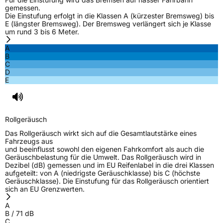
gemessen.
Die Einstufung erfolgt in die Klassen A (kürzester Bremsweg) bis
E (längster Bremsweg). Der Bremsweg verlängert sich je Klasse
um rund 3 bis 6 Meter.
A
B
C
D
E
Rollgeräusch
Das Rollgeräusch wirkt sich auf die Gesamtlautstärke eines
Fahrzeugs aus
und beeinflusst sowohl den eigenen Fahrkomfort als auch die
Geräuschbelastung für die Umwelt. Das Rollgeräusch wird in
Dezibel (dB) gemessen und im EU Reifenlabel in die drei Klassen
aufgeteilt: von A (niedrigste Geräuschklasse) bis C (höchste
Geräuschklasse). Die Einstufung für das Rollgeräusch orientiert
sich an EU Grenzwerten.
A
B
/
71
dB
C