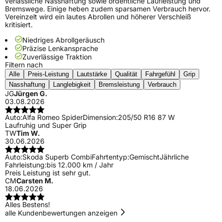
verlässliche Nasshaftung sowie ordentliche Laufleistung und
Bremswege. Einige heben zudem sparsamen Verbrauch hervor.
Vereinzelt wird ein lautes Abrollen und höherer Verschleiß
kritisiert.
Niedriges Abrollgeräusch
Präzise Lenkansprache
Zuverlässige Traktion
Filtern nach
Alle
Preis-Leistung
Lautstärke
Qualität
Fahrgefühl
Grip
Nasshaftung
Langlebigkeit
Bremsleistung
Verbrauch
JG
Jürgen G.
03.08.2026
Auto:
Alfa Romeo Spider
Dimension:
205/50 R16 87 W
Laufruhig und Super Grip
TW
Tim W.
30.06.2026
Auto:
Skoda Superb Combi
Fahrtentyp:
Gemischt
Jährliche
Fahrleistung:
bis 12.000 km / Jahr
Preis Leistung ist sehr gut.
CM
Carsten M.
18.06.2026
Alles Bestens!
alle Kundenbewertungen anzeigen