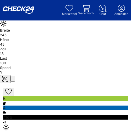
Warenkorb
Merkzettel
Chat
Anmelden
Breite
245
Höhe
45
Zoll
18
Last
100
Speed
Y
B
A
71db