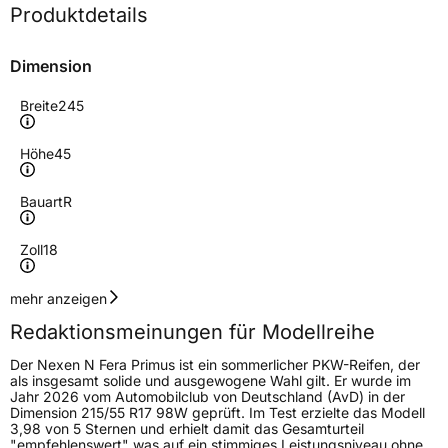
Produktdetails
Dimension
Breite
245
Höhe
45
Bauart
R
Zoll
18
Geschwindigkeitsindex
Y
mehr anzeigen
Redaktionsmeinungen für Modellreihe
Höchstgeschwindigkeit
300 km/h
Der Nexen N Fera Primus ist ein sommerlicher PKW-Reifen, der
Lastindex
100
als insgesamt solide und ausgewogene Wahl gilt. Er wurde im
Jahr 2026 vom Automobilclub von Deutschland (AvD) in der
Dimension 215/55 R17 98W geprüft. Im Test erzielte das Modell
Höchstlast
800 kg
3,98 von 5 Sternen und erhielt damit das Gesamturteil
"empfehlenswert" was auf ein stimmiges Leistungsniveau ohne