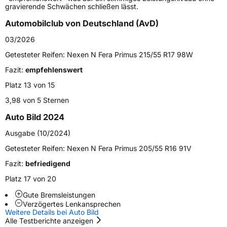
gravierende Schwächen schließen lässt.
Generelle Merkmale
Automobilclub von Deutschland (AvD)
Fahrzeugtyp
PKW
03/2026
Verwendung
Sommerreifen
Getesteter Reifen:
Nexen N Fera Primus 215/55 R17 98W
Modellname
N Fera Primus
Fazit:
empfehlenswert
Fahrzeugart
PKW & SUV
Platz 13 von 15
3,98 von 5 Sternen
Weitere Eigenschaften
Auto Bild 2024
Schlauchtyp
TL
Ausgabe (10/2024)
Getesteter Reifen:
Nexen N Fera Primus 205/55 R16 91V
Zustand
Neureifen
Fazit:
befriedigend
Verstärkt
XL
Platz 17 von 20
Gute Bremsleistungen
EU Label
Verzögertes Lenkansprechen
Weitere Details bei Auto Bild
Alle Testberichte anzeigen
Effizienz
B