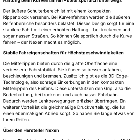
Haftung beim Kurvenfahren – stets sportlich unterwegs
EPREL ID
430791
Der äußere Schulterbereich ist mit einem kompakten
Allgemeine Produktsicherheit (GPSR)
Rippenblock versehen. Bei Kurvenfahrten werden die äußeren
Reifenbereiche besonders belastet. Dieses Design sorgt für eine
Herstellerkontakt
NEXEN TIRE EUROPE s.r.o., Lise-Meitner-
stabilere Fahrt mit einer erhöhten Haftung – bei trockenen und
Strasse 1 65779 Kelkheim Deutschland,
sogar nassen Straßen. So können Sie sportlich durch die Kurve
marketing.nte@nexentire.com
fahren – der Nexen macht es möglich.
Stabile Fahreigenschaften für Höchstgeschwindigkeiten
Die Mittelrippen bieten durch die glatte Oberfläche eine
verbesserte Fahrstabilität. Sie können so besser anfahren,
beschleunigen und bremsen. Zusätzlich gibt es die 3D-Edge-
Technologie, also schräge Einkerbungen in den kompakten
Mittelrippen des Reifens. Diese unterstützen den Grip, also die
Bodenhaftung, bei trockener und auch nasser Fahrbahn.
Dadurch werden Lenkbewegungen präziser übertragen. Ein
weiterer Vorteil ist die gleichmäßige Druckverteilung, die für
einen ebenmäßigen Abrieb sorgt. So haben Sie lange etwas von
Ihrem Reifen.
Über den Hersteller Nexen