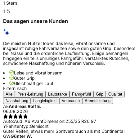
1 Stern
1 %
Das sagen unsere Kunden
Die meisten Nutzer loben das leise, vibrationsarme und
insgesamt ruhige Fahrverhalten sowie den guten Grip, besonders
bei Nässe und die ordentliche Laufleistung. Einige bemängeln
hingegen ein teils unruhiges Fahrgefühl, verstärktes Rutschen,
schwächere Nasshaftung und höheren Verschleiß.
Leise und vibrationsarm
Guter Grip
Gleichmäßiger Lauf
Filtern nach
Alle
Preis-Leistung
Lautstärke
Fahrgefühl
Grip
Qualität
Nasshaftung
Langlebigkeit
Verbrauch
Bremsleistung
AE
Andreas Rolf E.
06.08.2026
Auto:
Audi A6 Avant
Dimension:
255/35 R20 97
Y
Fahrtentyp:
Gemischt
Guter Reifen, etwas mehr Spritverbrauch als mit Continental.
GW
Günter W.