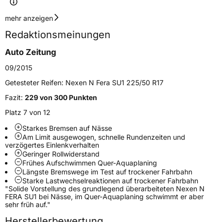
Geschwindigkeitsindex
W
mehr anzeigen
Redaktionsmeinungen
Höchstgeschwindigkeit
270 km/h
Auto Zeitung
Lastindex
98
09/2015
Höchstlast
750 kg
Getesteter Reifen:
Nexen N Fera SU1 225/50 R17
Gewicht (in kg)
13,21 kg
Fazit:
229 von 300 Punkten
Platz 7 von 12
Generelle Merkmale
Starkes Bremsen auf Nässe
Fahrzeugtyp
PKW
Am Limit ausgewogen, schnelle Rundenzeiten und
verzögertes Einlenkverhalten
Verwendung
Sommerreifen
Geringer Rollwiderstand
Frühes Aufschwimmen Quer-Aquaplaning
Modellname
N Fera SU1
Längste Bremswege im Test auf trockener Fahrbahn
Fahrzeugart
PKW & SUV
Starke Lastwechselreaktionen auf trockener Fahrbahn
"Solide Vorstellung des grundlegend überarbeiteten Nexen N
FERA SU1 bei Nässe, im Quer-Aquaplaning schwimmt er aber
sehr früh auf."
Weitere Eigenschaften
Herstellerbewertung