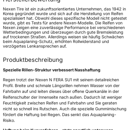
Schlauchtyp
TL
Nexen Tire ist ein zukunftsorientiertes Unternehmen, das 1942 in
Korea gegründet wurde und sich auf die Herstellung von Reifen
Zustand
Neureifen
spezialisiert hat. Obwohl dieses spezifische Modell nicht getestet
wurde, gibt es Tests für andere Nexen-Modelle. Die Reifen von
Nexen zeigen eine zuverlässige Performance bei verschiedenen
Wetterbedingungen und überzeugen durch gute Bremsleistung
EU Label
auf trockenen Straßen. Allerdings weisen sie häufig Schwächen
beim Aquaplaning-Schutz, erhöhten Rollwiderstand und
verzögertes Lenkansprechen auf.
Effizienz
D
Produktbeschreibung
Nasshaftung
B
Spezielle Rillen-Struktur verbessert Nasshaftung
Rollgeräusch (Klasse)
A
Regen trotzt der Nexen N FERA SU1 mit seinem detailreichen
Profil. Breite und schmale Längsrillen nehmen Wasser von der
Rollgeräusch (dB)
70
Fahrbahn auf und leiten dieses über offene Querkanäle in der
Reifenschulter der Innenseite nach außen. Dadurch ist weniger
Fahrzeugklasse
C1
Feuchtigkeit zwischen Reifen und Fahrbahn und Sie geraten
nicht so schnell ins Rutschen. Auch die spezielle Gummimischung
3PMSF / Schneeflockensymbol / Alpine-Symbol
Nein
fördert die Haftung bei Regen. Das senkt das Aquaplaning-
Risiko.
Eisgrip
Nein