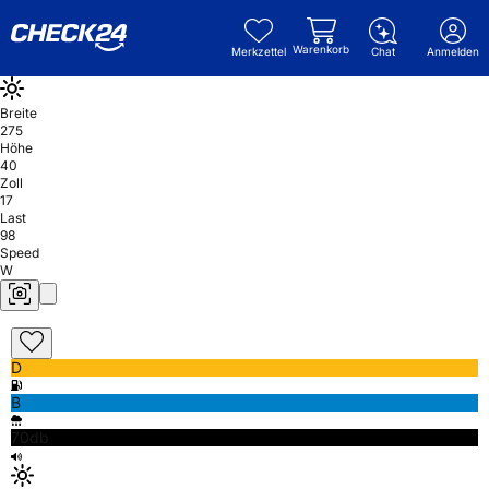
Warenkorb
Merkzettel
Chat
Anmelden
Breite
275
Höhe
40
Zoll
17
Last
98
Speed
W
D
B
70db