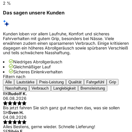
2 %
Das sagen unsere Kunden
Kunden loben vor allem Laufruhe, Komfort und sicheres
Fahrverhalten mit gutem Grip, besonders bei Nässe. Viele
erwähnen zudem einen sparsameren Verbrauch. Einige kritisieren
dagegen ein höheres Abrollgeräusch sowie spürbaren Verschleiß
und teils schwächere Nasshaftung.
Niedriges Abrollgeräusch
Gleichmäßiger Lauf
Sicheres Einlenkverhalten
Filtern nach
Alle
Lautstärke
Preis-Leistung
Qualität
Fahrgefühl
Grip
Nasshaftung
Verbrauch
Langlebigkeit
Bremsleistung
RK
Rudolf K.
06.08.2026
Bis jetzt fahren Sie sich ganz gut machen das, was sie sollen
SH
Sven H.
04.08.2026
Alles Bestens, gerne wieder. Schnelle Lieferung!
SF
Silvio F.