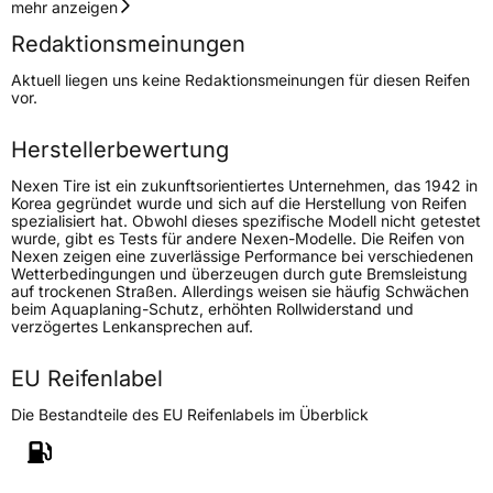
Geschwindigkeitsindex
V
mehr anzeigen
Redaktionsmeinungen
Höchstgeschwindigkeit
240 km/h
Aktuell liegen uns keine Redaktionsmeinungen für diesen Reifen
Lastindex
85
vor.
Höchstlast
515 kg
Herstellerbewertung
Nexen Tire ist ein zukunftsorientiertes Unternehmen, das 1942 in
Generelle Merkmale
Korea gegründet wurde und sich auf die Herstellung von Reifen
spezialisiert hat. Obwohl dieses spezifische Modell nicht getestet
Fahrzeugtyp
PKW
wurde, gibt es Tests für andere Nexen-Modelle. Die Reifen von
Nexen zeigen eine zuverlässige Performance bei verschiedenen
Verwendung
Sommerreifen
Wetterbedingungen und überzeugen durch gute Bremsleistung
auf trockenen Straßen. Allerdings weisen sie häufig Schwächen
Modellname
N Blue S
beim Aquaplaning-Schutz, erhöhten Rollwiderstand und
verzögertes Lenkansprechen auf.
Fahrzeugart
PKW & SUV
EU Reifenlabel
Weitere Eigenschaften
Die Bestandteile des EU Reifenlabels im Überblick
Schlauchtyp
TL