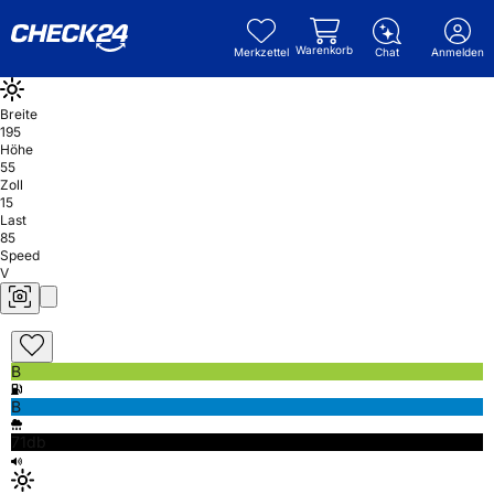
Warenkorb
Merkzettel
Chat
Anmelden
Breite
195
Höhe
55
Zoll
15
Last
85
Speed
V
B
B
71db