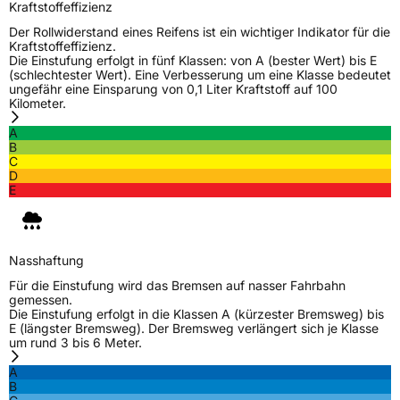
Zustand
Neureifen
Kraftstoffeffizienz
Der Rollwiderstand eines Reifens ist ein wichtiger Indikator für die
Kraftstoffeffizienz.
EU Label
Die Einstufung erfolgt in fünf Klassen: von A (bester Wert) bis E
(schlechtester Wert). Eine Verbesserung um eine Klasse bedeutet
ungefähr eine Einsparung von 0,1 Liter Kraftstoff auf 100
Effizienz
B
Kilometer.
A
Nasshaftung
B
B
C
D
Rollgeräusch (Klasse)
B
E
Rollgeräusch (dB)
71
Fahrzeugklasse
C1
Nasshaftung
Für die Einstufung wird das Bremsen auf nasser Fahrbahn
3PMSF / Schneeflockensymbol / Alpine-Symbol
Nein
gemessen.
Die Einstufung erfolgt in die Klassen A (kürzester Bremsweg) bis
E (längster Bremsweg). Der Bremsweg verlängert sich je Klasse
EPREL ID
2135897
um rund 3 bis 6 Meter.
Allgemeine Produktsicherheit (GPSR)
A
B