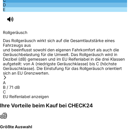
C
Herstellerkontakt
NEXEN TIRE EUROPE s.r.o., Lise-Meitner-
D
Strasse 1 65779 Kelkheim Deutschland,
E
marketing.nte@nexentire.com
Rollgeräusch
Das Rollgeräusch wirkt sich auf die Gesamtlautstärke eines
Fahrzeugs aus
und beeinflusst sowohl den eigenen Fahrkomfort als auch die
Geräuschbelastung für die Umwelt. Das Rollgeräusch wird in
Dezibel (dB) gemessen und im EU Reifenlabel in die drei Klassen
aufgeteilt: von A (niedrigste Geräuschklasse) bis C (höchste
Geräuschklasse). Die Einstufung für das Rollgeräusch orientiert
sich an EU Grenzwerten.
A
B
/
71
dB
C
EU Reifenlabel anzeigen
Ihre Vorteile beim Kauf bei CHECK24
Größte Auswahl