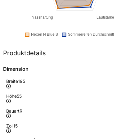
Produktdetails
Dimension
Breite
195
Höhe
55
Bauart
R
Zoll
15