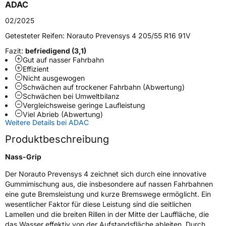
ADAC
M+S
Nein
02/2025
Verstärkt
XL
Getesteter Reifen:
Norauto Prevensys 4 205/55 R16 91V
Fazit:
befriedigend (3,1)
EU Label
Gut auf nasser Fahrbahn
Effizient
Nicht ausgewogen
Effizienz
C
Schwächen auf trockener Fahrbahn (Abwertung)
Schwächen bei Umweltbilanz
Nasshaftung
A
Vergleichsweise geringe Laufleistung
Viel Abrieb (Abwertung)
Weitere Details bei ADAC
Rollgeräusch (Klasse)
B
Produktbeschreibung
Rollgeräusch (dB)
72
Nass-Grip
Fahrzeugklasse
C1
Der Norauto Prevensys 4 zeichnet sich durch eine innovative
Gummimischung aus, die insbesondere auf nassen Fahrbahnen
3PMSF / Schneeflockensymbol / Alpine-Symbol
Nein
eine gute Bremsleistung und kurze Bremswege ermöglicht. Ein
wesentlicher Faktor für diese Leistung sind die seitlichen
Lamellen und die breiten Rillen in der Mitte der Lauffläche, die
EPREL ID
611930
das Wasser effektiv von der Aufstandsfläche ableiten. Durch