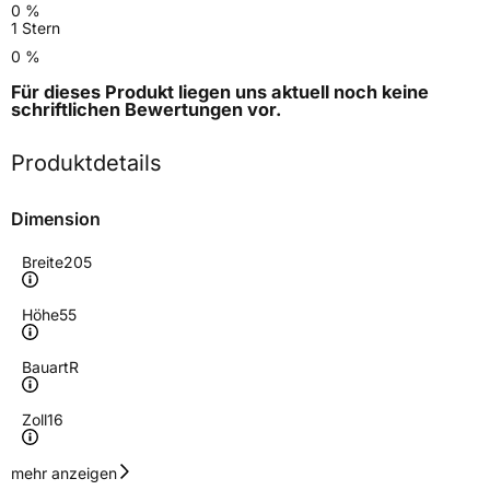
0 %
1 Stern
0 %
Für dieses Produkt liegen uns aktuell noch keine
schriftlichen Bewertungen
vor.
Produktdetails
Dimension
Breite
205
Höhe
55
Bauart
R
Zoll
16
Geschwindigkeitsindex
W
mehr anzeigen