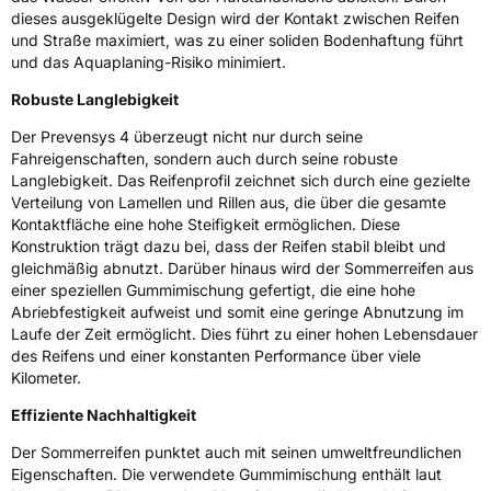
dieses ausgeklügelte Design wird der Kontakt zwischen Reifen
Allgemeine Produktsicherheit (GPSR)
und Straße maximiert, was zu einer soliden Bodenhaftung führt
und das Aquaplaning-Risiko minimiert.
Herstellerkontakt
Hankook Tire Europe GmbH, Siemensstr. 14
D-63263 Neu-Isenburg Deutschland,
Robuste Langlebigkeit
20000990@hankooktire.com
Der Prevensys 4 überzeugt nicht nur durch seine
Fahreigenschaften, sondern auch durch seine robuste
Langlebigkeit. Das Reifenprofil zeichnet sich durch eine gezielte
Verteilung von Lamellen und Rillen aus, die über die gesamte
Kontaktfläche eine hohe Steifigkeit ermöglichen. Diese
Konstruktion trägt dazu bei, dass der Reifen stabil bleibt und
gleichmäßig abnutzt. Darüber hinaus wird der Sommerreifen aus
einer speziellen Gummimischung gefertigt, die eine hohe
Abriebfestigkeit aufweist und somit eine geringe Abnutzung im
Laufe der Zeit ermöglicht. Dies führt zu einer hohen Lebensdauer
des Reifens und einer konstanten Performance über viele
Kilometer.
Effiziente Nachhaltigkeit
Der Sommerreifen punktet auch mit seinen umweltfreundlichen
Eigenschaften. Die verwendete Gummimischung enthält laut