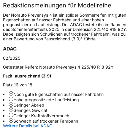
Redaktionsmeinungen für Modellreihe
Höchstgeschwindigkeit
270 km/h
Der Norauto Prevensys 4 ist ein solider Sommerreifen mit guten
Lastindex
94
Eigenschaften auf nasser Fahrbahn und einer hohen
prognostizierten Laufleistung. Der ADAC testete ihn im Rahmen
des Sommerreifentests 2025 in der Dimension 225/40 R18 92Y.
Höchstlast
670 kg
Dabei zeigten sich Schwächen auf trockener Fahrbahn, was zu
einer Bewertung von "ausreichend (3,9)" führte.
Generelle Merkmale
ADAC
Fahrzeugtyp
PKW
02/2025
Verwendung
Sommerreifen
Getesteter Reifen:
Norauto Prevensys 4 225/40 R18 92Y
Modellname
Prevensys 4
Fazit:
ausreichend (3,9)
Fahrzeugart
PKW & SUV
Platz 16 von 18
Noch gute Eigenschaften auf nasser Fahrbahn
Hohe prognostizierte Laufleistung
Weitere Eigenschaften
Geringer Abrieb
Geringes Gewicht
Schlauchtyp
TL
Geringer Kraftstoffverbrauch
Schwach auf trockener Fahrbahn
Weitere Details bei ADAC
Zustand
Neureifen