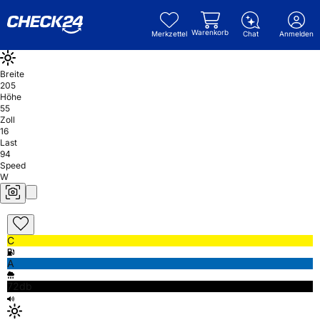
Warenkorb
Merkzettel
Chat
Anmelden
Breite
205
Höhe
55
Zoll
16
Last
94
Speed
W
C
A
72db