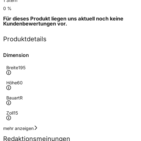
1 Stern
0 %
Für dieses Produkt liegen uns aktuell noch keine
Kundenbewertungen
vor.
Produktdetails
Dimension
Breite
195
Höhe
60
Bauart
R
Zoll
15
Geschwindigkeitsindex
H
mehr anzeigen
Redaktionsmeinungen