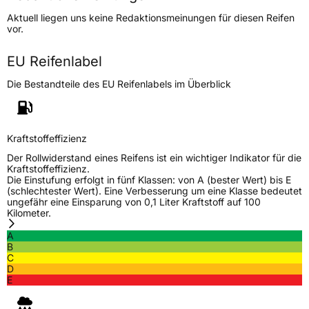
Lastindex
88
Aktuell liegen uns keine Redaktionsmeinungen für diesen Reifen
vor.
Höchstlast
560 kg
Gewicht (in kg)
7,750 kg
EU Reifenlabel
Die Bestandteile des EU Reifenlabels im Überblick
Generelle Merkmale
Fahrzeugtyp
PKW
Verwendung
Sommerreifen
Kraftstoffeffizienz
Modellname
Touring
Der Rollwiderstand eines Reifens ist ein wichtiger Indikator für die
Kraftstoffeffizienz.
Fahrzeugart
PKW & SUV
Die Einstufung erfolgt in fünf Klassen: von A (bester Wert) bis E
(schlechtester Wert). Eine Verbesserung um eine Klasse bedeutet
ungefähr eine Einsparung von 0,1 Liter Kraftstoff auf 100
Kilometer.
Weitere Eigenschaften
A
Schlauchtyp
TL
B
C
D
Zustand
Neureifen
E