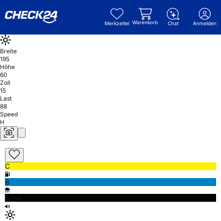
Warenkorb
Merkzettel
Chat
Anmelden
Breite
195
Höhe
60
Zoll
15
Last
88
Speed
H
C
B
69db