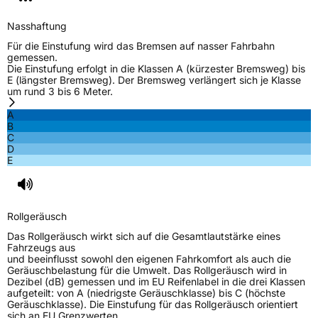
EU Label
Nasshaftung
Effizienz
C
Für die Einstufung wird das Bremsen auf nasser Fahrbahn
gemessen.
Die Einstufung erfolgt in die Klassen A (kürzester Bremsweg) bis
Nasshaftung
B
E (längster Bremsweg). Der Bremsweg verlängert sich je Klasse
um rund 3 bis 6 Meter.
Rollgeräusch (Klasse)
B
A
B
C
Rollgeräusch (dB)
69
D
E
Fahrzeugklasse
C1
3PMSF / Schneeflockensymbol / Alpine-Symbol
Nein
Rollgeräusch
EPREL ID
2164017
Das Rollgeräusch wirkt sich auf die Gesamtlautstärke eines
Fahrzeugs aus
Allgemeine Produktsicherheit (GPSR)
und beeinflusst sowohl den eigenen Fahrkomfort als auch die
Geräuschbelastung für die Umwelt. Das Rollgeräusch wird in
Dezibel (dB) gemessen und im EU Reifenlabel in die drei Klassen
Herstellerkontakt
Hankook Tire Europe GmbH, Siemensstr. 14
aufgeteilt: von A (niedrigste Geräuschklasse) bis C (höchste
D-63263 Neu-Isenburg Deutschland,
Geräuschklasse). Die Einstufung für das Rollgeräusch orientiert
technik@hankookreifen.de
sich an EU Grenzwerten.