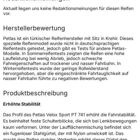
Höchstgeschwindigkeit
270 km/h
Aktuell liegen uns keine Redaktionsmeinungen für diesen Reifen
Lastindex
105
vor.
Höchstlast
925 kg
Herstellerbewertung
Petlas ist ein türkischer Reifenhersteller mit Sitz in Krehir. Dieses
Generelle Merkmale
spezielle Reifenmodell wurde nicht in deutschsprachigen
Reifentests getestet, jedoch gibt es Tests für andere Petlas-
Fahrzeugtyp
PKW
Modelle. In Sommerreifentests zeigten die Reifen eine hohe
Laufleistung bei wenig Abrieb, jedoch schwache
Verwendung
Sommerreifen
Fahreigenschaften auf trockener und nasser Fahrbahn. In
Winterreifentests wurde der geringe Rollwiderstand
Modellname
Velox Sport PT 741
hervorgehoben, aber die eingeschränkte Fahrtauglichkeit auf
nasser Fahrbahn führte zu negativen Bewertungen.
Fahrzeugart
PKW & SUV
Produktbeschreibung
Weitere Eigenschaften
Erhöhte Stabilität
Schlauchtyp
TL
Das Profil des Petlas Velox Sport PT 741 erhöht die Fahrstabilität.
Es beinhaltet feste Schulterblöcke, die sich bei Lenkbewegungen
Zustand
Neureifen
kaum verformen. Unter der Laufflächenmischung befindet sich
ein fugenloser Stahlgürtel, der mit Nylon umwickelt ist. Das
macht den Reifen stabiler. Weiterhin erhöht dieser Gürtel den