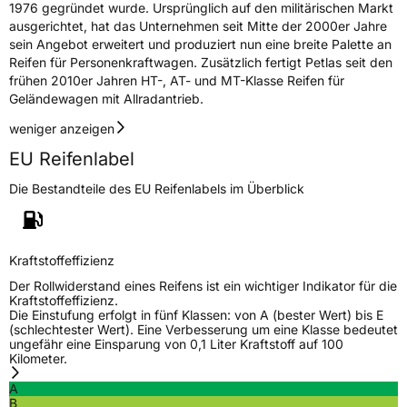
Herstellerkontakt
AKO International B.V., Weegschaalstraat 3
1976 gegründet wurde. Ursprünglich auf den militärischen Markt
5632CW Eindhoven Niederlande,
ausgerichtet, hat das Unternehmen seit Mitte der 2000er Jahre
label@petlas.com.tr
sein Angebot erweitert und produziert nun eine breite Palette an
Reifen für Personenkraftwagen. Zusätzlich fertigt Petlas seit den
frühen 2010er Jahren HT-, AT- und MT-Klasse Reifen für
Geländewagen mit Allradantrieb.
weniger anzeigen
EU Reifenlabel
Die Bestandteile des EU Reifenlabels im Überblick
Kraftstoffeffizienz
Der Rollwiderstand eines Reifens ist ein wichtiger Indikator für die
Kraftstoffeffizienz.
Die Einstufung erfolgt in fünf Klassen: von A (bester Wert) bis E
(schlechtester Wert). Eine Verbesserung um eine Klasse bedeutet
ungefähr eine Einsparung von 0,1 Liter Kraftstoff auf 100
Kilometer.
A
B