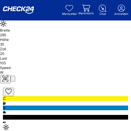
Warenkorb
Merkzettel
Chat
Anmelden
Breite
295
Höhe
35
Zoll
20
Last
105
Speed
W
C
B
72db