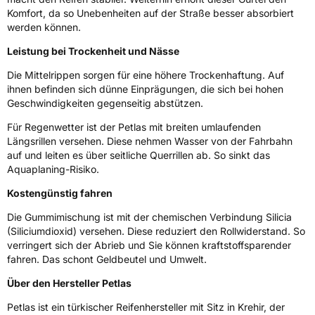
Verstärkt
XL
Komfort, da so Unebenheiten auf der Straße besser absorbiert
werden können.
EU Label
Leistung bei Trockenheit und Nässe
Effizienz
C
Die Mittelrippen sorgen für eine höhere Trockenhaftung. Auf
ihnen befinden sich dünne Einprägungen, die sich bei hohen
Geschwindigkeiten gegenseitig abstützen.
Nasshaftung
B
Für Regenwetter ist der Petlas mit breiten umlaufenden
Rollgeräusch (Klasse)
A
Längsrillen versehen. Diese nehmen Wasser von der Fahrbahn
auf und leiten es über seitliche Querrillen ab. So sinkt das
Aquaplaning-Risiko.
Rollgeräusch (dB)
72
Kostengünstig fahren
Fahrzeugklasse
C1
Die Gummimischung ist mit der chemischen Verbindung Silicia
3PMSF / Schneeflockensymbol / Alpine-Symbol
Nein
(Siliciumdioxid) versehen. Diese reduziert den Rollwiderstand. So
verringert sich der Abrieb und Sie können kraftstoffsparender
fahren. Das schont Geldbeutel und Umwelt.
EPREL ID
499475
Über den Hersteller Petlas
Allgemeine Produktsicherheit (GPSR)
Petlas ist ein türkischer Reifenhersteller mit Sitz in Krehir, der