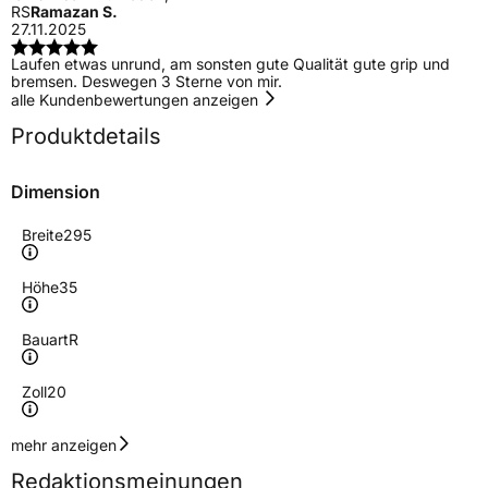
RS
Ramazan S.
27.11.2025
Laufen etwas unrund, am sonsten gute Qualität gute grip und
bremsen. Deswegen 3 Sterne von mir.
alle Kundenbewertungen anzeigen
Produktdetails
Dimension
Breite
295
Höhe
35
Bauart
R
Zoll
20
Geschwindigkeitsindex
W
mehr anzeigen
Redaktionsmeinungen