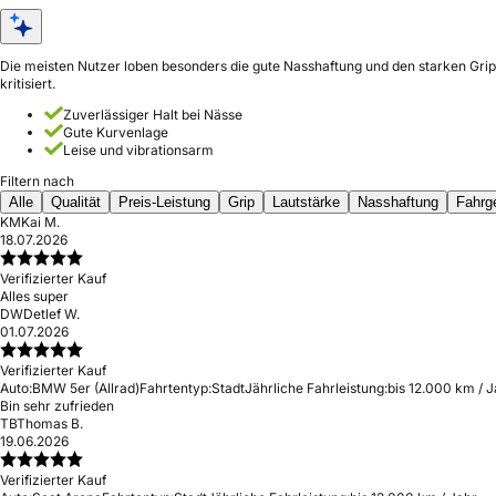
Die meisten Nutzer loben besonders die gute Nasshaftung und den starken Grip. 
kritisiert.
Zuverlässiger Halt bei Nässe
Gute Kurvenlage
Leise und vibrationsarm
Filtern nach
Alle
Qualität
Preis-Leistung
Grip
Lautstärke
Nasshaftung
Fahrg
KM
Kai M.
18.07.2026
Verifizierter Kauf
Alles super
DW
Detlef W.
01.07.2026
Verifizierter Kauf
Auto:
BMW 5er (Allrad)
Fahrtentyp:
Stadt
Jährliche Fahrleistung:
bis 12.000 km / J
Bin sehr zufrieden
TB
Thomas B.
19.06.2026
Verifizierter Kauf