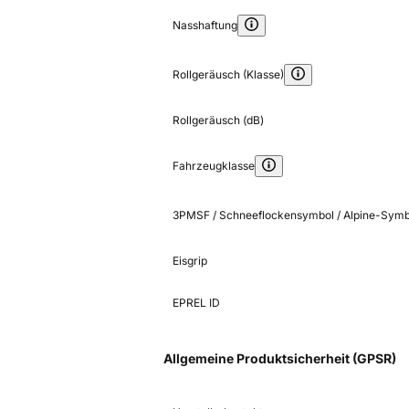
Nasshaftung
Rollgeräusch (Klasse)
Rollgeräusch (dB)
Fahrzeugklasse
3PMSF / Schneeflockensymbol / Alpine-Symb
Eisgrip
EPREL ID
Allgemeine Produktsicherheit (GPSR)