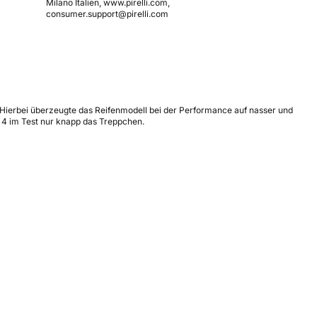
Milano Italien, www.pirelli.com,
consumer.support@pirelli.com
Hierbei überzeugte das Reifenmodell bei der Performance auf nasser und
z 4 im Test nur knapp das Treppchen.