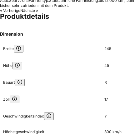
Auto:
Seat Arona
Fahrtentyp:
Stadt
Jährliche Fahrleistung:
bis 12.000 km / Jahr
bisher sehr zufrieden mit dem Produkt.
« Vorherige
Nächste »
Produktdetails
Dimension
Breite
245
Höhe
45
Bauart
R
Zoll
17
Geschwindigkeitsindex
Y
Höchstgeschwindigkeit
300 km/h