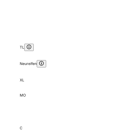
TL
Neureifen
XL
MO
C