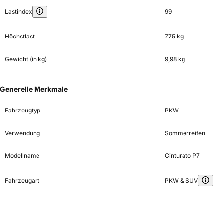
Lastindex
99
Höchstlast
775 kg
Gewicht (in kg)
9,98 kg
Generelle Merkmale
Fahrzeugtyp
PKW
Verwendung
Sommerreifen
Modellname
Cinturato P7
Fahrzeugart
PKW & SUV