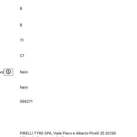
B
B
71
C1
ol
Nein
Nein
594271
PIRELLI TYRE SPA, Viale Piero e Alberto Pirelli 25 20126