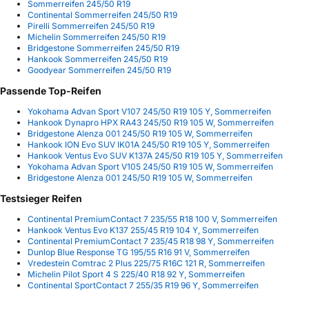
Sommerreifen 245/50 R19
Continental Sommerreifen 245/50 R19
Pirelli Sommerreifen 245/50 R19
Michelin Sommerreifen 245/50 R19
Bridgestone Sommerreifen 245/50 R19
Hankook Sommerreifen 245/50 R19
Goodyear Sommerreifen 245/50 R19
Passende Top-Reifen
Yokohama Advan Sport V107 245/50 R19 105 Y, Sommerreifen
Hankook Dynapro HPX RA43 245/50 R19 105 W, Sommerreifen
Bridgestone Alenza 001 245/50 R19 105 W, Sommerreifen
Hankook ION Evo SUV IK01A 245/50 R19 105 Y, Sommerreifen
Hankook Ventus Evo SUV K137A 245/50 R19 105 Y, Sommerreifen
Yokohama Advan Sport V105 245/50 R19 105 W, Sommerreifen
Bridgestone Alenza 001 245/50 R19 105 W, Sommerreifen
Testsieger Reifen
Continental PremiumContact 7 235/55 R18 100 V, Sommerreifen
Hankook Ventus Evo K137 255/45 R19 104 Y, Sommerreifen
Continental PremiumContact 7 235/45 R18 98 Y, Sommerreifen
Dunlop Blue Response TG 195/55 R16 91 V, Sommerreifen
Vredestein Comtrac 2 Plus 225/75 R16C 121 R, Sommerreifen
Michelin Pilot Sport 4 S 225/40 R18 92 Y, Sommerreifen
Continental SportContact 7 255/35 R19 96 Y, Sommerreifen