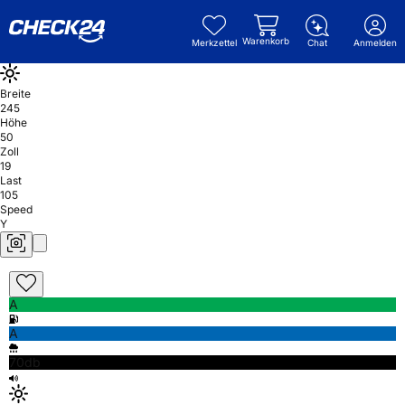
Warenkorb
Merkzettel
Chat
Anmelden
Breite
245
Höhe
50
Zoll
19
Last
105
Speed
Y
A
A
70db