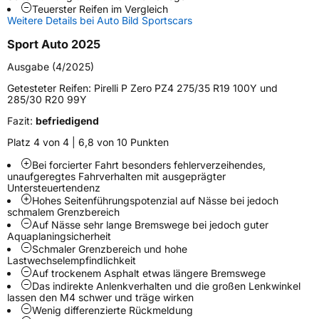
Teuerster Reifen im Vergleich
Schlauchtyp
TL
Weitere Details bei Auto Bild Sportscars
Sport Auto 2025
Zustand
Neureifen
Ausgabe (4/2025)
Verstärkt
XL
Getesteter Reifen:
Pirelli P Zero PZ4 275/35 R19 100Y und
285/30 R20 99Y
Felgenschutz
FP
Fazit:
befriedigend
Platz 4 von 4 | 6,8 von 10 Punkten
Empfohlen für BMW
*
Bei forcierter Fahrt besonders fehlerverzeihendes,
unaufgeregtes Fahrverhalten mit ausgeprägter
EU Label
Untersteuertendenz
Hohes Seitenführungspotenzial auf Nässe bei jedoch
Effizienz
A
schmalem Grenzbereich
Auf Nässe sehr lange Bremswege bei jedoch guter
Aquaplaningsicherheit
Nasshaftung
A
Schmaler Grenzbereich und hohe
Lastwechselempfindlichkeit
Auf trockenem Asphalt etwas längere Bremswege
Rollgeräusch (Klasse)
B
Das indirekte Anlenkverhalten und die großen Lenkwinkel
lassen den M4 schwer und träge wirken
Wenig differenzierte Rückmeldung
Rollgeräusch (dB)
70