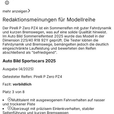
Geschwindigkeitsindex
Y
mehr anzeigen
Redaktionsmeinungen für Modellreihe
Höchstgeschwindigkeit
300 km/h
Der Pirelli P Zero PZ4 ist ein Sommerreifen mit guter Fahrdynamik
Lastindex
105
und kurzen Bremswegen, was auf eine solide Qualität hinweist.
Im Auto Bild Sommerreifentest 2025 wurde das Modell in der
Dimension 225/40 R18 92Y geprüft. Die Tester lobten die
Höchstlast
925 kg
Fahrdynamik und Bremswege, bemängelten jedoch die deutlich
eingeschränkte Laufleistung und bewerteten den Reifen
Gewicht (in kg)
12,542 kg
abschließend als "befriedigend".
Auto Bild Sportscars 2025
Generelle Merkmale
Ausgabe (4/2025)
Fahrzeugtyp
PKW
Getesteter Reifen:
Pirelli P Zero PZ4
Verwendung
Sommerreifen
Fazit:
vorbildlich
Modellname
P Zero PZ4
Platz 3 von 8
Fahrzeugart
PKW & SUV
Multitalent mit ausgewogenem Fahrverhalten auf nasser
und trockener Piste
Überzeugt mit präzisem Einlenkverhalten, stabiler
Weitere Eigenschaften
Seitenführung und kurzen Bremswegen