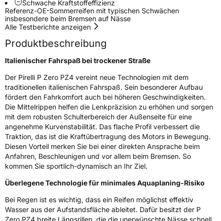
Schwache Kraftstoffeffizienz
Fahrzeugklasse
C1
Referenz-OE-Sommerreifen mit typischen Schwächen
insbesondere beim Bremsen auf Nässe
Alle Testberichte anzeigen
3PMSF / Schneeflockensymbol / Alpine-Symbol
Nein
Produktbeschreibung
EPREL ID
596811
Italienischer Fahrspaß bei trockener Straße
Allgemeine Produktsicherheit (GPSR)
Der Pirelli P Zero PZ4 vereint neue Technologien mit dem
traditionellen italienischen Fahrspaß. Sein besonderer Aufbau
fördert den Fahrkomfort auch bei höheren Geschwindigkeiten.
Herstellerkontakt
PIRELLI TYRE SPA, Viale Piero e Alberto
Pirelli 25 20126 Milano Italien,
Die Mittelrippen helfen die Lenkpräzision zu erhöhen und sorgen
www.pirelli.com,
mit dem robusten Schulterbereich der Außenseite für eine
consumer.support@pirelli.com
angenehme Kurvenstabilität. Das flache Profil verbessert die
Traktion, das ist die Kraftübertragung des Motors in Bewegung.
Diesen Vorteil merken Sie bei einer direkten Ansprache beim
Anfahren, Beschleunigen und vor allem beim Bremsen. So
kommen Sie sportlich-dynamisch an Ihr Ziel.
Überlegene Technologie für minimales Aquaplaning-Risiko
Bei Regen ist es wichtig, dass ein Reifen möglichst effektiv
Wasser aus der Aufstandsfläche ableitet. Dafür besitzt der P
Zero PZ4 breite Längsrillen, die die unerwünschte Nässe schnell