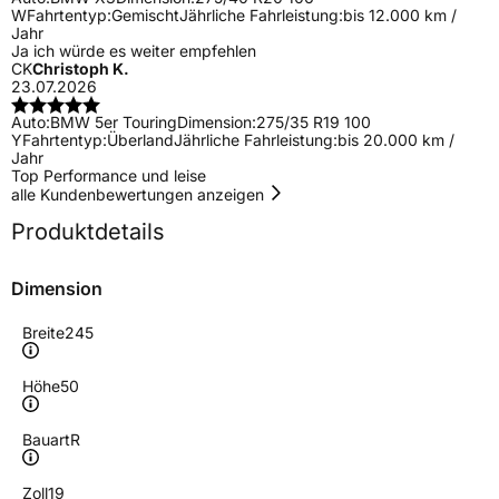
W
Fahrtentyp:
Gemischt
Jährliche Fahrleistung:
bis 12.000 km /
Jahr
Ja ich würde es weiter empfehlen
CK
Christoph K.
23.07.2026
Auto:
BMW 5er Touring
Dimension:
275/35 R19 100
Y
Fahrtentyp:
Überland
Jährliche Fahrleistung:
bis 20.000 km /
Jahr
Top Performance und leise
alle Kundenbewertungen anzeigen
Produktdetails
Dimension
Breite
245
Höhe
50
Bauart
R
Zoll
19