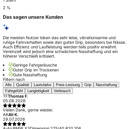
1 Stern
2 %
Das sagen unsere Kunden
Die meisten Nutzer loben das sehr leise, vibrationsarme und
ruhige Fahrverhalten sowie den guten Grip, besonders bei Nässe.
Auch Effizienz und Laufleistung werden teils positiv erwähnt.
Vereinzelt wird jedoch eine schwächere Nasshaftung und ein
höherer Verschleiß kritisiert.
Geringe Fahrgeräusche
Guter Grip im Trockenen
Gute Nasshaftung
Filtern nach
Alle
Qualität
Lautstärke
Preis-Leistung
Grip
Nasshaftung
Fahrgefühl
Langlebigkeit
Verbrauch
TF
Thomas F.
05.08.2026
Vielen Dank, gerne wieder.
AK
Ali K.
29.07.2026
Auto:
BMW X3
Dimension:
275/40 R20 106