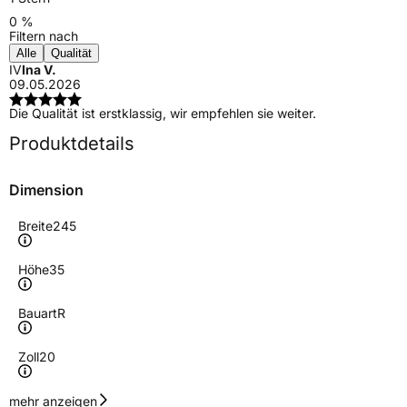
0 %
Filtern nach
Alle
Qualität
IV
Ina V.
09.05.2026
Die Qualität ist erstklassig, wir empfehlen sie weiter.
Produktdetails
Dimension
Breite
245
Höhe
35
Bauart
R
Zoll
20
Geschwindigkeitsindex
Y
mehr anzeigen