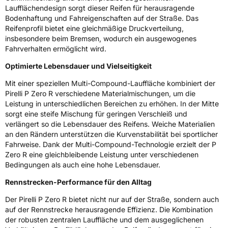
Laufflächendesign sorgt dieser Reifen für herausragende
Zustand
Neureifen
Bodenhaftung und Fahreigenschaften auf der Straße. Das
Reifenprofil bietet eine gleichmäßige Druckverteilung,
Verstärkt
XL
insbesondere beim Bremsen, wodurch ein ausgewogenes
Fahrverhalten ermöglicht wird.
Felgenschutz
FP
Optimierte Lebensdauer und Vielseitigkeit
Empfohlen für Porsche
NA2
Mit einer speziellen Multi-Compound-Lauffläche kombiniert der
Pirelli P Zero R verschiedene Materialmischungen, um die
EU Label
Leistung in unterschiedlichen Bereichen zu erhöhen. In der Mitte
sorgt eine steife Mischung für geringen Verschleiß und
verlängert so die Lebensdauer des Reifens. Weiche Materialien
Effizienz
D
an den Rändern unterstützen die Kurvenstabilität bei sportlicher
Fahrweise. Dank der Multi-Compound-Technologie erzielt der P
Nasshaftung
A
Zero R eine gleichbleibende Leistung unter verschiedenen
Bedingungen als auch eine hohe Lebensdauer.
Rollgeräusch (Klasse)
B
Rennstrecken-Performance für den Alltag
Rollgeräusch (dB)
71
Der Pirelli P Zero R bietet nicht nur auf der Straße, sondern auch
auf der Rennstrecke herausragende Effizienz. Die Kombination
Fahrzeugklasse
C1
der robusten zentralen Lauffläche und dem ausgeglichenen