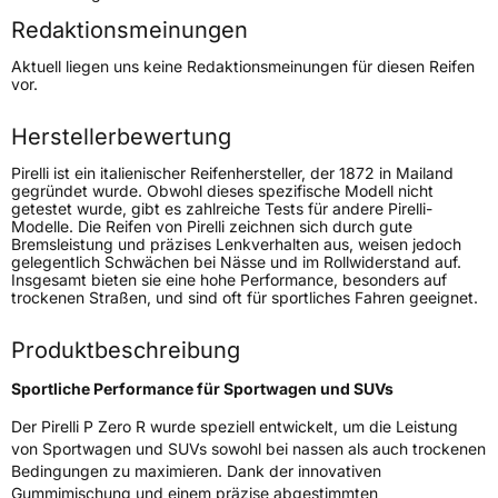
Redaktionsmeinungen
Höchstgeschwindigkeit
300 km/h
Aktuell liegen uns keine Redaktionsmeinungen für diesen Reifen
Lastindex
95
vor.
Höchstlast
690 kg
Herstellerbewertung
Gewicht (in kg)
11,366 kg
Pirelli ist ein italienischer Reifenhersteller, der 1872 in Mailand
gegründet wurde. Obwohl dieses spezifische Modell nicht
getestet wurde, gibt es zahlreiche Tests für andere Pirelli-
Generelle Merkmale
Modelle. Die Reifen von Pirelli zeichnen sich durch gute
Bremsleistung und präzises Lenkverhalten aus, weisen jedoch
Fahrzeugtyp
PKW
gelegentlich Schwächen bei Nässe und im Rollwiderstand auf.
Insgesamt bieten sie eine hohe Performance, besonders auf
Verwendung
Sommerreifen
trockenen Straßen, und sind oft für sportliches Fahren geeignet.
Modellname
P Zero R
Produktbeschreibung
Fahrzeugart
PKW & SUV
Sportliche Performance für Sportwagen und SUVs
Weitere Eigenschaften
Der Pirelli P Zero R wurde speziell entwickelt, um die Leistung
von Sportwagen und SUVs sowohl bei nassen als auch trockenen
Schlauchtyp
TL
Bedingungen zu maximieren. Dank der innovativen
Gummimischung und einem präzise abgestimmten