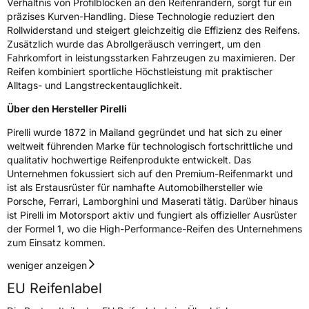
Verhältnis von Profilblöcken an den Reifenrändern, sorgt für ein
3PMSF / Schneeflockensymbol / Alpine-Symbol
Nein
präzises Kurven-Handling. Diese Technologie reduziert den
Rollwiderstand und steigert gleichzeitig die Effizienz des Reifens.
Zusätzlich wurde das Abrollgeräusch verringert, um den
EPREL ID
1417986
Fahrkomfort in leistungsstarken Fahrzeugen zu maximieren. Der
Reifen kombiniert sportliche Höchstleistung mit praktischer
Allgemeine Produktsicherheit (GPSR)
Alltags- und Langstreckentauglichkeit.
Herstellerkontakt
PIRELLI TYRE SPA, Viale Piero e Alberto
Über den Hersteller Pirelli
Pirelli 25 20126 Milano Italien,
www.pirelli.com,
Pirelli wurde 1872 in Mailand gegründet und hat sich zu einer
consumer.support@pirelli.com
weltweit führenden Marke für technologisch fortschrittliche und
qualitativ hochwertige Reifenprodukte entwickelt. Das
Unternehmen fokussiert sich auf den Premium-Reifenmarkt und
ist als Erstausrüster für namhafte Automobilhersteller wie
Porsche, Ferrari, Lamborghini und Maserati tätig. Darüber hinaus
ist Pirelli im Motorsport aktiv und fungiert als offizieller Ausrüster
der Formel 1, wo die High-Performance-Reifen des Unternehmens
zum Einsatz kommen.
weniger anzeigen
EU Reifenlabel