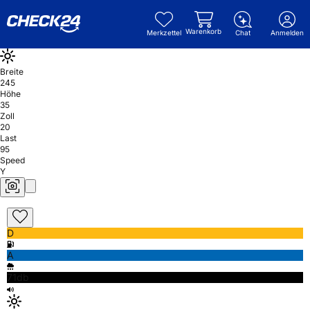
Warenkorb
Merkzettel
Chat
Anmelden
Breite
245
Höhe
35
Zoll
20
Last
95
Speed
Y
D
A
71db