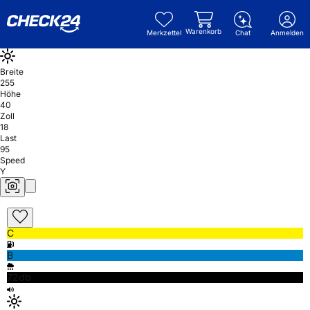
Warenkorb
Merkzettel
Chat
Anmelden
Breite
255
Höhe
40
Zoll
18
Last
95
Speed
Y
C
B
72db