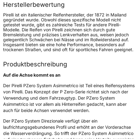
Höchstlast
690 kg
Herstellerbewertung
Gewicht (in kg)
12,22 kg
Pirelli ist ein italienischer Reifenhersteller, der 1872 in Mailand
gegründet wurde. Obwohl dieses spezifische Modell nicht
getestet wurde, gibt es zahlreiche Tests für andere Pirelli-
Generelle Merkmale
Modelle. Die Reifen von Pirelli zeichnen sich durch gute
Bremsleistung und präzises Lenkverhalten aus, weisen jedoch
Fahrzeugtyp
PKW
gelegentlich Schwächen bei Nässe und im Rollwiderstand auf.
Insgesamt bieten sie eine hohe Performance, besonders auf
Verwendung
Sommerreifen
trockenen Straßen, und sind oft für sportliches Fahren geeignet.
Modellname
P Zero System Asimmetrico
Produktbeschreibung
Fahrzeugart
PKW & SUV
Auf die Achse kommt es an
Weitere Eigenschaften
Der Pirelli PZero System Asimmetrico ist Teil eines Reifensystems
von Pirelli. Das Konzept der P Zero-Serie richtet sich nach der
Schlauchtyp
TL
Verwendung und dem Fahrzeugtyp. Der PZero System
Asimmetrico ist vor allem als Hinterreifen gedacht, kann aber
auch für beide Achsen verwendet werden.
Zustand
Neureifen
Der PZero System Direzionale verfügt über ein
laufrichtungsgebundenes Profil und erhöht an der Vorderachse
EU Label
die Wasserverdrängung. So trifft der PZero System Asimmetrico