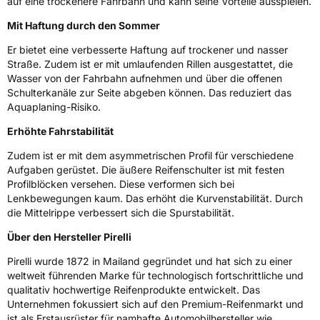
auf eine trockenere Fahrbahn und kann seine Vorteile ausspielen.
Effizienz
C
Mit Haftung durch den Sommer
Nasshaftung
B
Er bietet eine verbesserte Haftung auf trockener und nasser
Straße. Zudem ist er mit umlaufenden Rillen ausgestattet, die
Rollgeräusch (Klasse)
B
Wasser von der Fahrbahn aufnehmen und über die offenen
Schulterkanäle zur Seite abgeben können. Das reduziert das
Aquaplaning-Risiko.
Rollgeräusch (dB)
72
Erhöhte Fahrstabilität
Fahrzeugklasse
C1
Zudem ist er mit dem asymmetrischen Profil für verschiedene
3PMSF / Schneeflockensymbol / Alpine-Symbol
Nein
Aufgaben gerüstet. Die äußere Reifenschulter ist mit festen
Profilblöcken versehen. Diese verformen sich bei
Lenkbewegungen kaum. Das erhöht die Kurvenstabilität. Durch
Eisgrip
Nein
die Mittelrippe verbessert sich die Spurstabilität.
EPREL ID
594126
Über den Hersteller Pirelli
Allgemeine Produktsicherheit (GPSR)
Pirelli wurde 1872 in Mailand gegründet und hat sich zu einer
weltweit führenden Marke für technologisch fortschrittliche und
Herstellerkontakt
PIRELLI TYRE SPA, Viale Piero e Alberto
qualitativ hochwertige Reifenprodukte entwickelt. Das
Pirelli 25 20126 Milano Italien,
www.pirelli.com,
Unternehmen fokussiert sich auf den Premium-Reifenmarkt und
consumer.support@pirelli.com
ist als Erstausrüster für namhafte Automobilhersteller wie