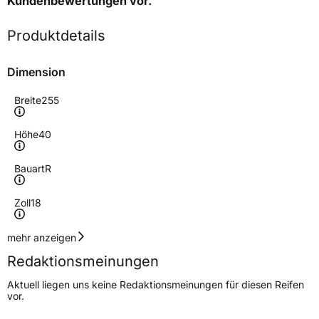
Kundenbewertungen
vor.
Produktdetails
Dimension
Breite
255
Höhe
40
Bauart
R
Zoll
18
Geschwindigkeitsindex
Y
mehr anzeigen
Redaktionsmeinungen
Höchstgeschwindigkeit
300 km/h
Aktuell liegen uns keine Redaktionsmeinungen für diesen Reifen
Lastindex
95
vor.