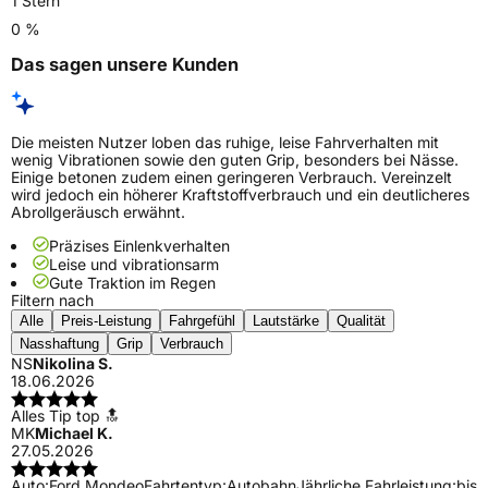
1 Stern
0 %
Das sagen unsere Kunden
Die meisten Nutzer loben das ruhige, leise Fahrverhalten mit
wenig Vibrationen sowie den guten Grip, besonders bei Nässe.
Einige betonen zudem einen geringeren Verbrauch. Vereinzelt
wird jedoch ein höherer Kraftstoffverbrauch und ein deutlicheres
Abrollgeräusch erwähnt.
Präzises Einlenkverhalten
Leise und vibrationsarm
Gute Traktion im Regen
Filtern nach
Alle
Preis-Leistung
Fahrgefühl
Lautstärke
Qualität
Nasshaftung
Grip
Verbrauch
NS
Nikolina S.
18.06.2026
Alles Tip top 🔝
MK
Michael K.
27.05.2026
Auto:
Ford Mondeo
Fahrtentyp:
Autobahn
Jährliche Fahrleistung:
bis