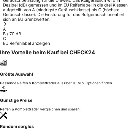
Geräuschbelastung für die Umwelt. Das Rollgeräusch wird in
Dezibel (dB) gemessen und im EU Reifenlabel in die drei Klassen
Allgemeine Produktsicherheit (GPSR)
aufgeteilt: von A (niedrigste Geräuschklasse) bis C (höchste
Geräuschklasse). Die Einstufung für das Rollgeräusch orientiert
sich an EU Grenzwerten.
Herstellerkontakt
Inter-Sprint Banden B.V., Distriboulevard 25
4782PV Moerdijk Niederlande,
A
labelling@inter-sprint.nl
B
/
70
dB
C
EU Reifenlabel anzeigen
Ihre Vorteile beim Kauf bei CHECK24
Größte Auswahl
Passende Reifen & Kompletträder aus über 10 Mio. Optionen finden.
Günstige Preise
Reifen & Kompletträder vergleichen und sparen.
Rundum sorglos