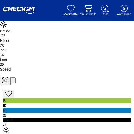
Warenkorb
Merkzettel
Chat
Anmelden
Breite
175
Höhe
70
Zoll
14
Last
88
Speed
T
B
B
70db