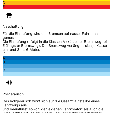
D
Zustand
Neureifen
E
Verstärkt
XL
Nasshaftung
EU Label
Für die Einstufung wird das Bremsen auf nasser Fahrbahn
gemessen.
Die Einstufung erfolgt in die Klassen A (kürzester Bremsweg) bis
Effizienz
B
E (längster Bremsweg). Der Bremsweg verlängert sich je Klasse
um rund 3 bis 6 Meter.
Nasshaftung
B
A
B
C
Rollgeräusch (Klasse)
B
D
E
Rollgeräusch (dB)
70
Fahrzeugklasse
C1
Rollgeräusch
3PMSF / Schneeflockensymbol / Alpine-Symbol
Nein
Das Rollgeräusch wirkt sich auf die Gesamtlautstärke eines
Fahrzeugs aus
und beeinflusst sowohl den eigenen Fahrkomfort als auch die
EPREL ID
1633497