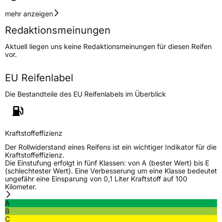
Geschwindigkeitsindex
T
mehr anzeigen
Redaktionsmeinungen
Höchstgeschwindigkeit
190 km/h
Aktuell liegen uns keine Redaktionsmeinungen für diesen Reifen
Lastindex
88
vor.
Höchstlast
560 kg
EU Reifenlabel
Die Bestandteile des EU Reifenlabels im Überblick
Generelle Merkmale
Fahrzeugtyp
PKW
Verwendung
Sommerreifen
Kraftstoffeffizienz
Modellname
RGS02
Der Rollwiderstand eines Reifens ist ein wichtiger Indikator für die
Kraftstoffeffizienz.
Fahrzeugart
PKW & SUV
Die Einstufung erfolgt in fünf Klassen: von A (bester Wert) bis E
(schlechtester Wert). Eine Verbesserung um eine Klasse bedeutet
ungefähr eine Einsparung von 0,1 Liter Kraftstoff auf 100
Kilometer.
Weitere Eigenschaften
A
Schlauchtyp
TL
B
C