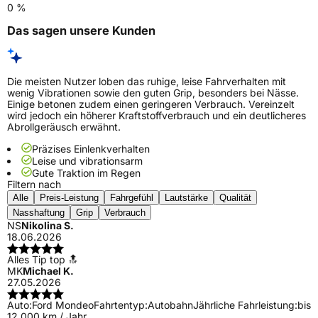
0 %
Das sagen unsere Kunden
Die meisten Nutzer loben das ruhige, leise Fahrverhalten mit
wenig Vibrationen sowie den guten Grip, besonders bei Nässe.
Einige betonen zudem einen geringeren Verbrauch. Vereinzelt
wird jedoch ein höherer Kraftstoffverbrauch und ein deutlicheres
Abrollgeräusch erwähnt.
Präzises Einlenkverhalten
Leise und vibrationsarm
Gute Traktion im Regen
Filtern nach
Alle
Preis-Leistung
Fahrgefühl
Lautstärke
Qualität
Nasshaftung
Grip
Verbrauch
NS
Nikolina S.
18.06.2026
Alles Tip top 🔝
MK
Michael K.
27.05.2026
Auto:
Ford Mondeo
Fahrtentyp:
Autobahn
Jährliche Fahrleistung:
bis
12.000 km / Jahr