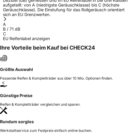
Dezibel (dB) gemessen und im EU Reifenlabel in die drei Klassen
Allgemeine Produktsicherheit (GPSR)
aufgeteilt: von A (niedrigste Geräuschklasse) bis C (höchste
Geräuschklasse). Die Einstufung für das Rollgeräusch orientiert
sich an EU Grenzwerten.
Herstellerkontakt
Inter-Sprint Banden B.V., Distriboulevard 25
4782PV Moerdijk Niederlande,
A
labelling@inter-sprint.nl
B
/
71
dB
C
EU Reifenlabel anzeigen
Ihre Vorteile beim Kauf bei CHECK24
Größte Auswahl
Passende Reifen & Kompletträder aus über 10 Mio. Optionen finden.
Günstige Preise
Reifen & Kompletträder vergleichen und sparen.
Rundum sorglos
Werkstattservice zum Festpreis einfach online buchen.