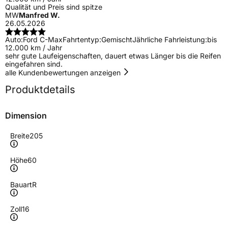
Qualität und Preis sind spitze
MW
Manfred W.
26.05.2026
Auto:
Ford C-Max
Fahrtentyp:
Gemischt
Jährliche Fahrleistung:
bis
12.000 km / Jahr
sehr gute Laufeigenschaften, dauert etwas Länger bis die Reifen
eingefahren sind.
alle Kundenbewertungen anzeigen
Produktdetails
Dimension
Breite
205
Höhe
60
Bauart
R
Zoll
16