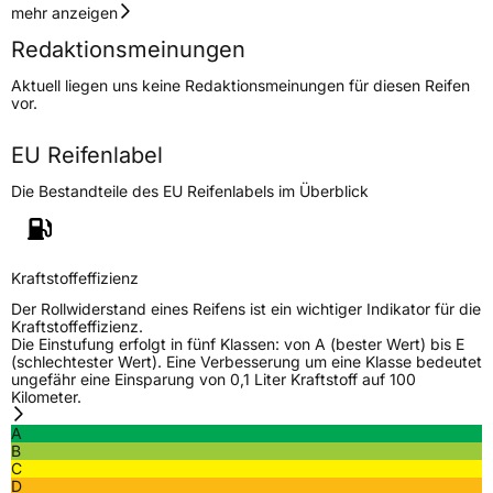
Geschwindigkeitsindex
V
mehr anzeigen
Redaktionsmeinungen
Höchstgeschwindigkeit
240 km/h
Aktuell liegen uns keine Redaktionsmeinungen für diesen Reifen
Lastindex
96
vor.
Höchstlast
710 kg
EU Reifenlabel
Die Bestandteile des EU Reifenlabels im Überblick
Generelle Merkmale
Fahrzeugtyp
PKW
Verwendung
Sommerreifen
Kraftstoffeffizienz
Modellname
RGS02
Der Rollwiderstand eines Reifens ist ein wichtiger Indikator für die
Kraftstoffeffizienz.
Fahrzeugart
PKW & SUV
Die Einstufung erfolgt in fünf Klassen: von A (bester Wert) bis E
(schlechtester Wert). Eine Verbesserung um eine Klasse bedeutet
ungefähr eine Einsparung von 0,1 Liter Kraftstoff auf 100
Kilometer.
Weitere Eigenschaften
A
Schlauchtyp
TL
B
C
D