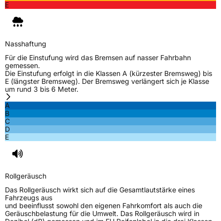
Zustand
Neureifen
E
Verstärkt
XL
Nasshaftung
EU Label
Für die Einstufung wird das Bremsen auf nasser Fahrbahn
gemessen.
Die Einstufung erfolgt in die Klassen A (kürzester Bremsweg) bis
Effizienz
B
E (längster Bremsweg). Der Bremsweg verlängert sich je Klasse
um rund 3 bis 6 Meter.
Nasshaftung
B
A
B
C
Rollgeräusch (Klasse)
B
D
E
Rollgeräusch (dB)
71
Fahrzeugklasse
C1
Rollgeräusch
3PMSF / Schneeflockensymbol / Alpine-Symbol
Nein
Das Rollgeräusch wirkt sich auf die Gesamtlautstärke eines
Fahrzeugs aus
und beeinflusst sowohl den eigenen Fahrkomfort als auch die
EPREL ID
1633527
Geräuschbelastung für die Umwelt. Das Rollgeräusch wird in