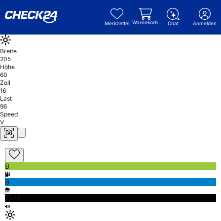
Warenkorb
Merkzettel
Chat
Anmelden
Breite
205
Höhe
60
Zoll
16
Last
96
Speed
V
B
B
71db