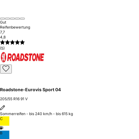
Gut
Reifenbewertung
7,7
4,8
(5)
Roadstone-Eurovis Sport 04
205/55 R16 91 V
Sommerreifen - bis 240 km/h - bis 615 kg
C
B