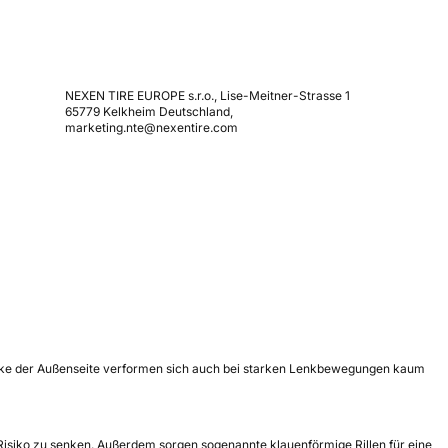
NEXEN TIRE EUROPE s.r.o., Lise-Meitner-Strasse 1
65779 Kelkheim Deutschland,
marketing.nte@nexentire.com
löcke der Außenseite verformen sich auch bei starken Lenkbewegungen kaum
Risiko zu senken. Außerdem sorgen sogenannte klauenförmige Rillen für eine