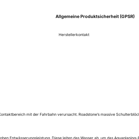
Allgemeine Produktsicherheit (GPSR)
Herstellerkontakt
m Kontaktbereich mit der Fahrbahn verursacht. Roadstone’s massive Schulterb
 hohen Entwässerungsleistung. Diese leiten das Wasser ab, um das Aquaplaning-