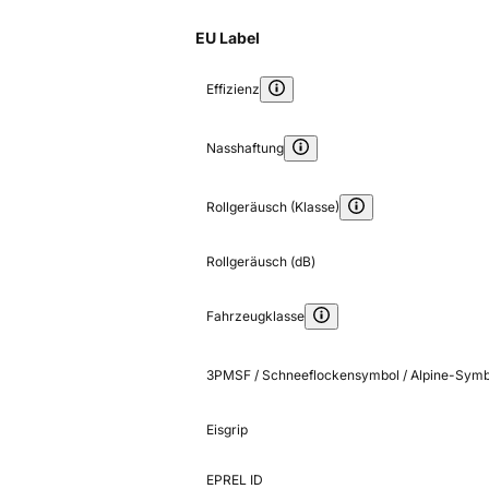
EU Label
Effizienz
Nasshaftung
Rollgeräusch (Klasse)
Rollgeräusch (dB)
Fahrzeugklasse
3PMSF / Schneeflockensymbol / Alpine-Symb
Eisgrip
EPREL ID