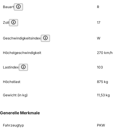
Bauart
R
Zoll
17
Geschwindigkeitsindex
W
Höchstgeschwindigkeit
270 km/h
Lastindex
103
Höchstlast
875 kg
Gewicht (in kg)
11,53 kg
Generelle Merkmale
Fahrzeugtyp
PKW