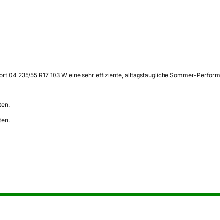
port 04 235/55 R17 103 W eine sehr effiziente, alltagstaugliche Sommer-Perfor
ten.
ten.