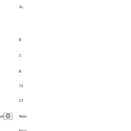
XL
B
C
B
72
C1
ol
Nein
Nein