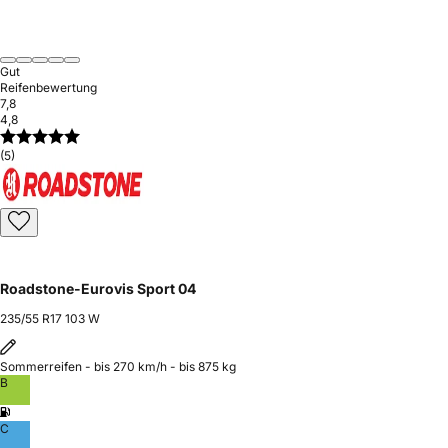
Gut
Reifenbewertung
7,8
4,8
(5)
Roadstone-Eurovis Sport 04
235/55 R17 103 W
Sommerreifen - bis 270 km/h - bis 875 kg
B
C