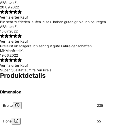
AF
Anton F.
20.09.2022
Verifizierter Kauf
Bin sehr zufrieden laufen leise u.haben guten grip auch bei regen
AF
Anton F.
15.07.2022
Verifizierter Kauf
Preis ist ok rollgeräuch sehr gut.gute Fahreigenschaften
MK
Manfred K.
19.06.2022
Verifizierter Kauf
Super Qualität zum fairen Preis.
Produktdetails
Dimension
Breite
235
Höhe
55