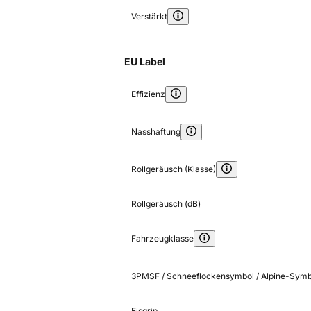
Verstärkt
EU Label
Effizienz
Nasshaftung
Rollgeräusch (Klasse)
Rollgeräusch (dB)
Fahrzeugklasse
3PMSF / Schneeflockensymbol / Alpine-Symb
Eisgrip